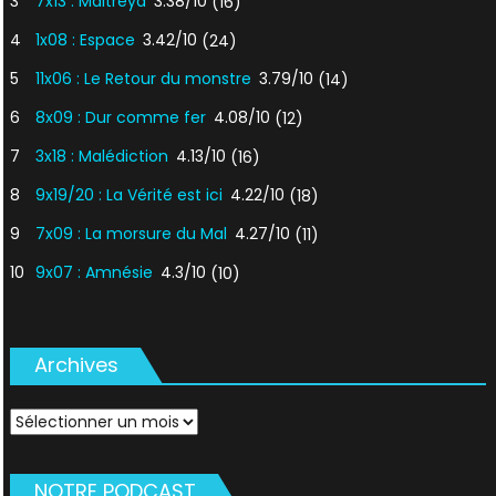
3
7x13 : Maitreya
3.38/10
(16)
4
1x08 : Espace
3.42/10
(24)
5
11x06 : Le Retour du monstre
3.79/10
(14)
6
8x09 : Dur comme fer
4.08/10
(12)
7
3x18 : Malédiction
4.13/10
(16)
8
9x19/20 : La Vérité est ici
4.22/10
(18)
9
7x09 : La morsure du Mal
4.27/10
(11)
10
9x07 : Amnésie
4.3/10
(10)
Archives
Archives
NOTRE PODCAST