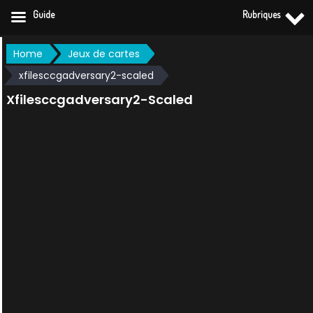
Guide
Rubriques
Skip
Home
Jeux de cartes
to
xfilesccgadversary2-scaled
content
Xfilesccgadversary2-Scaled