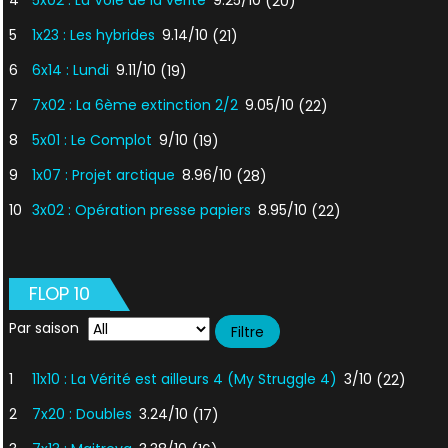
4
5x02 : La Voie de la vérité
9.25/10
(20)
5
1x23 : Les hybrides
9.14/10
(21)
6
6x14 : Lundi
9.11/10
(19)
7
7x02 : La 6ème extinction 2/2
9.05/10
(22)
8
5x01 : Le Complot
9/10
(19)
9
1x07 : Projet arctique
8.96/10
(28)
10
3x02 : Opération presse papiers
8.95/10
(22)
FLOP 10
Par saison
1
11x10 : La Vérité est ailleurs 4 (My Struggle 4)
3/10
(22)
2
7x20 : Doubles
3.24/10
(17)