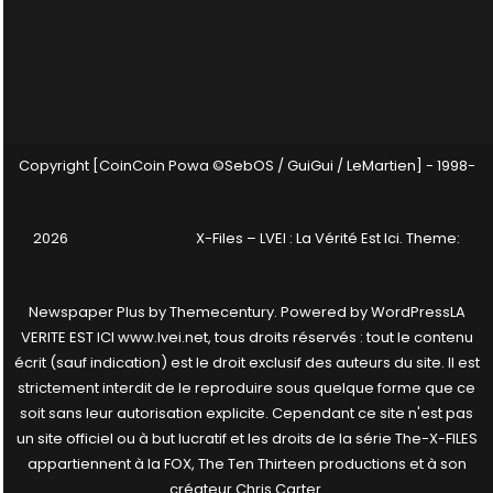
Copyright [CoinCoin Powa ©SebOS / GuiGui / LeMartien] - 1998-
2026
X-Files – LVEI : La Vérité Est Ici
. Theme:
Newspaper Plus by
Themecentury
. Powered by
WordPress
LA
VERITE EST ICI www.lvei.net, tous droits réservés : tout le contenu
écrit (sauf indication) est le droit exclusif des auteurs du site. Il est
strictement interdit de le reproduire sous quelque forme que ce
soit sans leur autorisation explicite. Cependant ce site n'est pas
un site officiel ou à but lucratif et les droits de la série The-X-FILES
appartiennent à la FOX, The Ten Thirteen productions et à son
créateur Chris Carter.