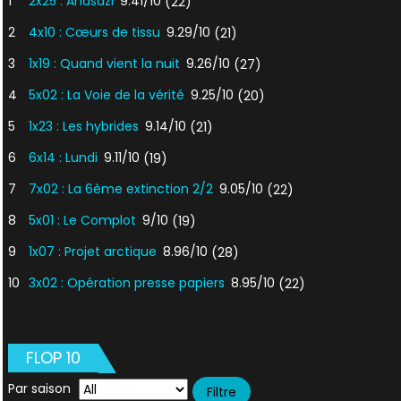
1
2x25 : Anasazi
9.41/10
(22)
2
4x10 : Cœurs de tissu
9.29/10
(21)
3
1x19 : Quand vient la nuit
9.26/10
(27)
4
5x02 : La Voie de la vérité
9.25/10
(20)
5
1x23 : Les hybrides
9.14/10
(21)
6
6x14 : Lundi
9.11/10
(19)
7
7x02 : La 6ème extinction 2/2
9.05/10
(22)
8
5x01 : Le Complot
9/10
(19)
9
1x07 : Projet arctique
8.96/10
(28)
10
3x02 : Opération presse papiers
8.95/10
(22)
FLOP 10
Par saison