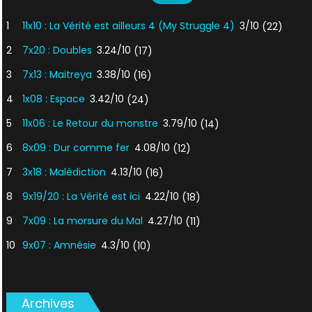
1
11x10 : La Vérité est ailleurs 4 (My Struggle 4)
3/10
(22)
2
7x20 : Doubles
3.24/10
(17)
3
7x13 : Maitreya
3.38/10
(16)
4
1x08 : Espace
3.42/10
(24)
5
11x06 : Le Retour du monstre
3.79/10
(14)
6
8x09 : Dur comme fer
4.08/10
(12)
7
3x18 : Malédiction
4.13/10
(16)
8
9x19/20 : La Vérité est ici
4.22/10
(18)
9
7x09 : La morsure du Mal
4.27/10
(11)
10
9x07 : Amnésie
4.3/10
(10)
Archives