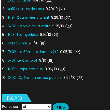
1
2x25 : Anasazi
9.41/10
(22)
2
4x10 : Cœurs de tissu
9.29/10
(21)
3
1x19 : Quand vient la nuit
9.26/10
(27)
4
5x02 : La Voie de la vérité
9.25/10
(20)
5
1x23 : Les hybrides
9.14/10
(21)
6
6x14 : Lundi
9.11/10
(19)
7
7x02 : La 6ème extinction 2/2
9.05/10
(22)
8
5x01 : Le Complot
9/10
(19)
9
1x07 : Projet arctique
8.96/10
(28)
10
3x02 : Opération presse papiers
8.95/10
(22)
FLOP 10
Par saison