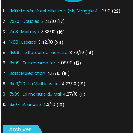
1
11x10 : La Vérité est ailleurs 4 (My Struggle 4)
3/10
(22)
2
7x20 : Doubles
3.24/10
(17)
3
7x13 : Maitreya
3.38/10
(16)
4
1x08 : Espace
3.42/10
(24)
5
11x06 : Le Retour du monstre
3.79/10
(14)
6
8x09 : Dur comme fer
4.08/10
(12)
7
3x18 : Malédiction
4.13/10
(16)
8
9x19/20 : La Vérité est ici
4.22/10
(18)
9
7x09 : La morsure du Mal
4.27/10
(11)
10
9x07 : Amnésie
4.3/10
(10)
Archives