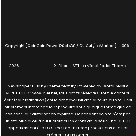
Copyright [CoinCoin Powa ©SebOS / GuiGui / LeMartien] - 1998-
2026
X-Files – LVEI : La Vérité Est Ici
. Theme:
Newspaper Plus by
Themecentury
. Powered by
WordPress
LA
VERITE EST ICI www.lvei.net, tous droits réservés : tout le contenu
écrit (sauf indication) est le droit exclusif des auteurs du site. Il est
strictement interdit de le reproduire sous quelque forme que ce
soit sans leur autorisation explicite. Cependant ce site n'est pas
un site officiel ou à but lucratif et les droits de la série The-X-FILES
appartiennent à la FOX, The Ten Thirteen productions et à son
créateur Chris Carter.