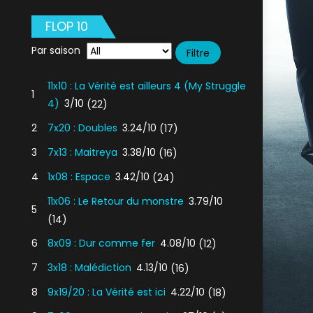
FLOP 10
Par saison
11x10 : La Vérité est ailleurs 4 (My Struggle
1
4)
3/10
(22)
2
7x20 : Doubles
3.24/10
(17)
3
7x13 : Maitreya
3.38/10
(16)
4
1x08 : Espace
3.42/10
(24)
11x06 : Le Retour du monstre
3.79/10
5
(14)
6
8x09 : Dur comme fer
4.08/10
(12)
7
3x18 : Malédiction
4.13/10
(16)
8
9x19/20 : La Vérité est ici
4.22/10
(18)