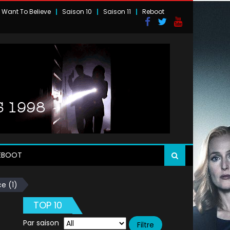
I Want To Believe
Saison 10
Saison 11
Reboot
EBOOT
e (1)
TOP 10
Par saison