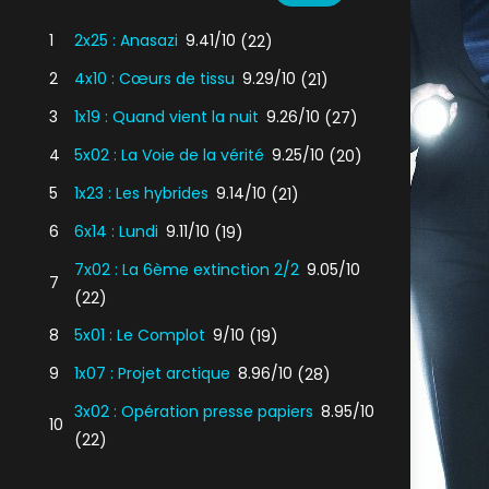
1
2x25 : Anasazi
9.41/10
(22)
2
4x10 : Cœurs de tissu
9.29/10
(21)
3
1x19 : Quand vient la nuit
9.26/10
(27)
4
5x02 : La Voie de la vérité
9.25/10
(20)
5
1x23 : Les hybrides
9.14/10
(21)
6
6x14 : Lundi
9.11/10
(19)
7x02 : La 6ème extinction 2/2
9.05/10
7
(22)
8
5x01 : Le Complot
9/10
(19)
9
1x07 : Projet arctique
8.96/10
(28)
3x02 : Opération presse papiers
8.95/10
10
(22)