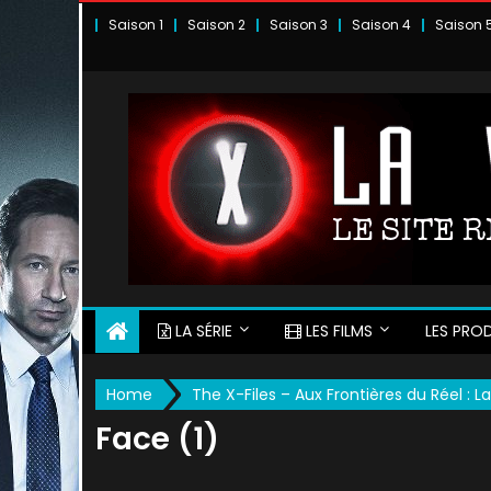
Skip
Saison 1
Saison 2
Saison 3
Saison 4
Saison 
to
content
LA SÉRIE
LES FILMS
LES PROD
Home
The X-Files – Aux Frontières du Réel : La
Face (1)