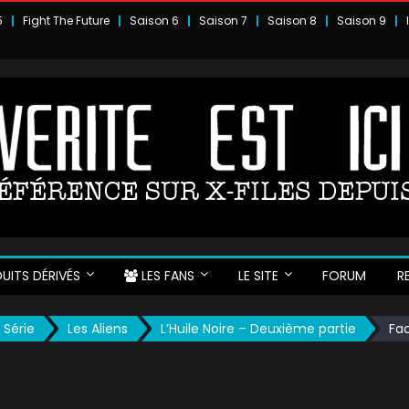
5
Fight The Future
Saison 6
Saison 7
Saison 8
Saison 9
UITS DÉRIVÉS
LES FANS
LE SITE
FORUM
R
 Série
Les Aliens
L’Huile Noire – Deuxième partie
Fac