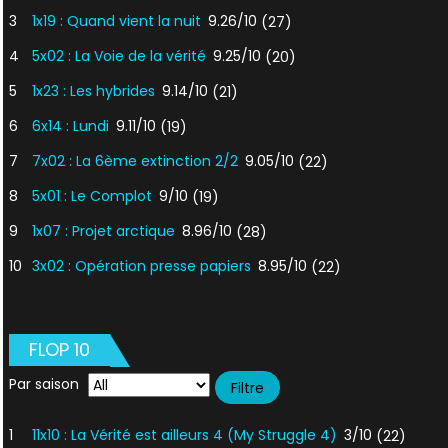
3
1x19 : Quand vient la nuit
9.26/10
(27)
4
5x02 : La Voie de la vérité
9.25/10
(20)
5
1x23 : Les hybrides
9.14/10
(21)
6
6x14 : Lundi
9.11/10
(19)
7
7x02 : La 6ème extinction 2/2
9.05/10
(22)
8
5x01 : Le Complot
9/10
(19)
9
1x07 : Projet arctique
8.96/10
(28)
10
3x02 : Opération presse papiers
8.95/10
(22)
FLOP 10
Par saison
1
11x10 : La Vérité est ailleurs 4 (My Struggle 4)
3/10
(22)