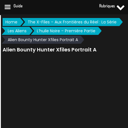
Guide
Rubriques
Skip
Home
The X-Files – Aux Frontières du Réel : La Série
to
Les Aliens
L’huile Noire – Première Partie
content
Alien Bounty Hunter Xfiles Portrait A
Alien Bounty Hunter Xfiles Portrait A