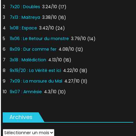
2
7x20 : Doubles
3.24/10
(17)
3
7x13 : Maitreya
3.38/10
(16)
4
1x08 : Espace
3.42/10
(24)
5
11x06 : Le Retour du monstre
3.79/10
(14)
6
8x09 : Dur comme fer
4.08/10
(12)
7
3x18 : Malédiction
4.13/10
(16)
8
9x19/20 : La Vérité est ici
4.22/10
(18)
9
7x09 : La morsure du Mal
4.27/10
(11)
10
9x07 : Amnésie
4.3/10
(10)
Archives
Archives