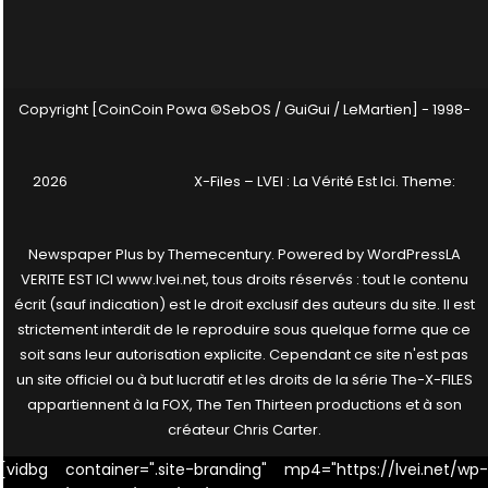
Copyright [CoinCoin Powa ©SebOS / GuiGui / LeMartien] - 1998-
2026
X-Files – LVEI : La Vérité Est Ici
. Theme:
Newspaper Plus by
Themecentury
. Powered by
WordPress
LA
VERITE EST ICI www.lvei.net, tous droits réservés : tout le contenu
écrit (sauf indication) est le droit exclusif des auteurs du site. Il est
strictement interdit de le reproduire sous quelque forme que ce
soit sans leur autorisation explicite. Cependant ce site n'est pas
un site officiel ou à but lucratif et les droits de la série The-X-FILES
appartiennent à la FOX, The Ten Thirteen productions et à son
créateur Chris Carter.
[vidbg container=".site-branding" mp4="https://lvei.net/wp-