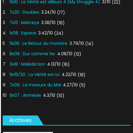
1
11x10 : La Vérité est ailleurs 4 (My Struggle 4)
3/10
(22)
2
7x20 : Doubles
3.24/10
(17)
3
7x13 : Maitreya
3.38/10
(16)
4
1x08 : Espace
3.42/10
(24)
5
11x06 : Le Retour du monstre
3.79/10
(14)
6
8x09 : Dur comme fer
4.08/10
(12)
7
3x18 : Malédiction
4.13/10
(16)
8
9x19/20 : La Vérité est ici
4.22/10
(18)
9
7x09 : La morsure du Mal
4.27/10
(11)
10
9x07 : Amnésie
4.3/10
(10)
Archives