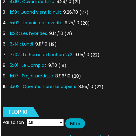
2
4x10 : Cœurs de tissu
9.29/10
(21)
3
1x19 : Quand vient la nuit
9.26/10
(27)
4
5x02 : La Voie de la vérité
9.25/10
(20)
5
1x23 : Les hybrides
9.14/10
(21)
6
6x14 : Lundi
9.11/10
(19)
7
7x02 : La 6ème extinction 2/2
9.05/10
(22)
8
5x01 : Le Complot
9/10
(19)
9
1x07 : Projet arctique
8.96/10
(28)
10
3x02 : Opération presse papiers
8.95/10
(22)
FLOP 10
Par saison