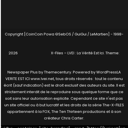
Copyright [CoinCoin Powa ©SebOS / GuiGui / LeMartien] - 1998-
2026
X-Files – LVEI : La Vérité Est Ici
. Theme:
Newspaper Plus by
Themecentury
. Powered by
WordPress
LA
VERITE EST ICI www.lvei.net, tous droits réservés : tout le contenu
écrit (sauf indication) est le droit exclusif des auteurs du site. Il est
strictement interdit de le reproduire sous quelque forme que ce
soit sans leur autorisation explicite. Cependant ce site n'est pas
un site officiel ou à but lucratif et les droits de la série The-X-FILES
appartiennent à la FOX, The Ten Thirteen productions et à son
créateur Chris Carter.