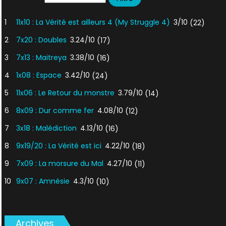
1
11x10 : La Vérité est ailleurs 4 (My Struggle 4)
3/10
(22)
2
7x20 : Doubles
3.24/10
(17)
3
7x13 : Maitreya
3.38/10
(16)
4
1x08 : Espace
3.42/10
(24)
5
11x06 : Le Retour du monstre
3.79/10
(14)
6
8x09 : Dur comme fer
4.08/10
(12)
7
3x18 : Malédiction
4.13/10
(16)
8
9x19/20 : La Vérité est ici
4.22/10
(18)
9
7x09 : La morsure du Mal
4.27/10
(11)
10
9x07 : Amnésie
4.3/10
(10)
Archives