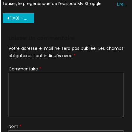
teaser, le prégénérique de l’épisode My Struggle
Lire…
Navigation
11×01 – My Struggle III, le récap’
de
l’article
Laisser un commentaire
Votre adresse e-mail ne sera pas publiée.
Les champs
obligatoires sont indiqués avec
*
Commentaire
*
Nom
*