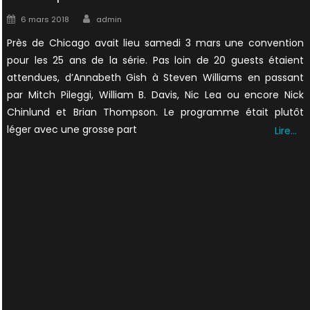
Author
Posted
6 mars 2018
admin
on
Près de Chicago avait lieu samedi 3 mars une convention
pour les 25 ans de la série. Pas loin de 20 guests étaient
attendues, d’Annabeth Gish à Steven Williams en passant
par Mitch Pileggi, William B. Davis, Nic Lea ou encore Nick
Chinlund et Brian Thompson. Le programme était plutôt
léger avec une grosse part
Lire…