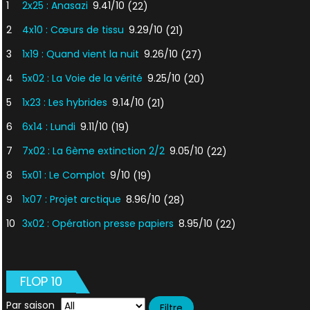
1
2x25 : Anasazi
9.41/10
(22)
2
4x10 : Cœurs de tissu
9.29/10
(21)
3
1x19 : Quand vient la nuit
9.26/10
(27)
4
5x02 : La Voie de la vérité
9.25/10
(20)
5
1x23 : Les hybrides
9.14/10
(21)
6
6x14 : Lundi
9.11/10
(19)
7
7x02 : La 6ème extinction 2/2
9.05/10
(22)
8
5x01 : Le Complot
9/10
(19)
9
1x07 : Projet arctique
8.96/10
(28)
10
3x02 : Opération presse papiers
8.95/10
(22)
FLOP 10
Par saison