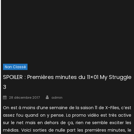
Non Classé
SPOILER : Premières minutes du 11×01 My Struggle
3
Author
Posted
28 décembre 2017
admin
on
On est à moins d’une semaine de la saison 11 de X-Files, c’est
assez fou quand on y pense. La promo vidéo est très active
sur le net mais en dehors de ça, rien ne semble exciter les
médias. Voici sorties de nulle part les premières minutes, le