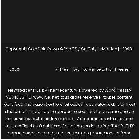
Copyright [CoinCoin Powa ©SebOS / GuiGui / LeMartien] - 1998-
2026
X-Files – LVEI : La Vérité Est Ici
. Theme:
Newspaper Plus by
Themecentury
. Powered by
WordPress
LA
VERITE EST ICI www.lvei.net, tous droits réservés : tout le contenu
écrit (sauf indication) est le droit exclusif des auteurs du site. Il est
strictement interdit de le reproduire sous quelque forme que ce
soit sans leur autorisation explicite. Cependant ce site n'est pas
un site officiel ou à but lucratif et les droits de la série The-X-FILES
appartiennent à la FOX, The Ten Thirteen productions et à son