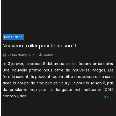
Non Classé
Nouveau trailer pour la saison 11
Author
Posted
24 novembre 2017
admin
on
Le 3 janvier, la saison 11 débarque sur les écrans américains.
Une nouvelle promo nous offre de nouvelles images. Les
fans le savent, ils peuvent reconnaître une saison de la série
avec la coupe de cheveux de Scully. Et pour la saison 11, pas
de problème non plus. La longueur est indécente. Côté
contenu, rien
Lire…