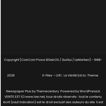
Copyright [CoinCoin Powa ©SebOS / GuiGui / LeMartien] - 1998-
2026
X-Files – LVEI : La Vérité Est Ici
. Theme:
Newspaper Plus by
Themecentury
. Powered by
WordPress
LA
VERITE EST ICI www.lvei.net, tous droits réservés : tout le contenu
écrit (sauf indication) est le droit exclusif des auteurs du site. Il est