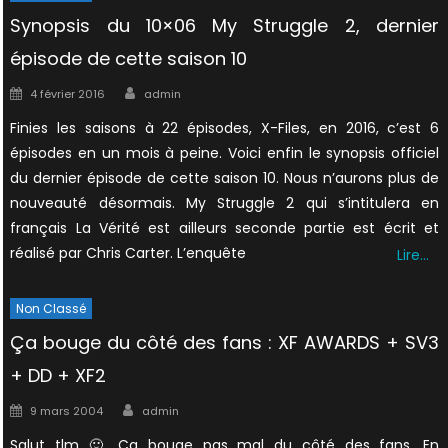
Synopsis du 10×06 My Struggle 2, dernier
épisode de cette saison 10
Author
Posted
4 février 2016
admin
on
Finies les saisons à 22 épisodes, X-Files, en 2016, c’est 6
épisodes en un mois à peine. Voici enfin le synopsis officiel
du dernier épisode de cette saison 10. Nous n’aurons plus de
nouveauté désormais. My Struggle 2 qui s’intitulera en
français La Vérité est ailleurs seconde partie est écrit et
réalisé par Chris Carter. L’enquête
Lire…
Non Classé
Ça bouge du côté des fans : XF AWARDS + SV3
+ DD + XF2
Author
Posted
9 mars 2004
admin
on
Salut tlm 🙂 Ça bouge pas mal du côté des fans. En