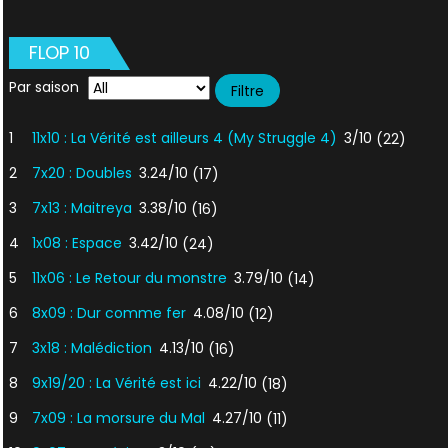
FLOP 10
Par saison
1
11x10 : La Vérité est ailleurs 4 (My Struggle 4)
3/10
(22)
2
7x20 : Doubles
3.24/10
(17)
3
7x13 : Maitreya
3.38/10
(16)
4
1x08 : Espace
3.42/10
(24)
5
11x06 : Le Retour du monstre
3.79/10
(14)
6
8x09 : Dur comme fer
4.08/10
(12)
7
3x18 : Malédiction
4.13/10
(16)
8
9x19/20 : La Vérité est ici
4.22/10
(18)
9
7x09 : La morsure du Mal
4.27/10
(11)