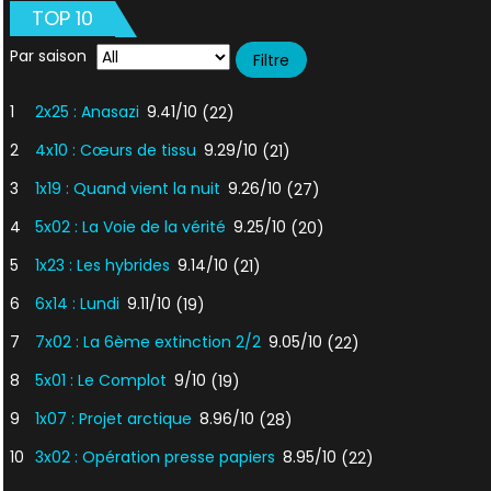
TOP 10
Par saison
1
2x25 : Anasazi
9.41/10
(22)
2
4x10 : Cœurs de tissu
9.29/10
(21)
3
1x19 : Quand vient la nuit
9.26/10
(27)
4
5x02 : La Voie de la vérité
9.25/10
(20)
5
1x23 : Les hybrides
9.14/10
(21)
6
6x14 : Lundi
9.11/10
(19)
7
7x02 : La 6ème extinction 2/2
9.05/10
(22)
8
5x01 : Le Complot
9/10
(19)
9
1x07 : Projet arctique
8.96/10
(28)
10
3x02 : Opération presse papiers
8.95/10
(22)