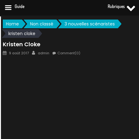
Guide
Rubriques
Skip
Home
Non classé
3 nouvelles scénaristes
to
kristen cloke
content
Kristen Cloke
Posted
Author
9 août 2017
admin
Comment(0)
on