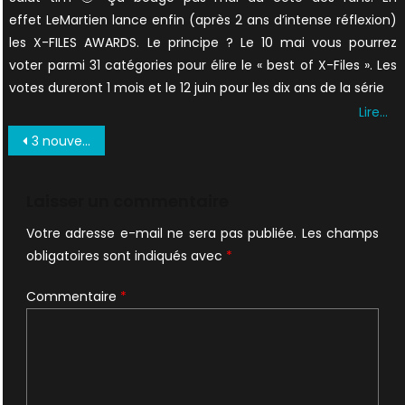
effet LeMartien lance enfin (après 2 ans d’intense réflexion)
les X-FILES AWARDS. Le principe ? Le 10 mai vous pourrez
voter parmi 31 catégories pour élire le « best of X-Files ». Les
votes dureront 1 mois et le 12 juin pour les dix ans de la série
Lire…
Navigation
3 nouvelles scénaristes
de
l’article
Laisser un commentaire
Votre adresse e-mail ne sera pas publiée.
Les champs
obligatoires sont indiqués avec
*
Commentaire
*