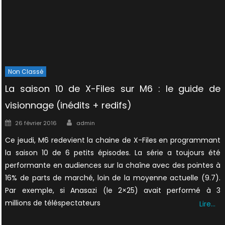
Non Classé
La saison 10 de X-Files sur M6 : le guide de
visionnage (inédits + redifs)
Author
Posted
26 février 2016
admin
on
Ce jeudi, M6 redevient la chaine de X-Files en programmant
la saison 10 de 6 petits épisodes. La série a toujours été
performante en audiences sur la chaîne avec des pointes à
16% de parts de marché, loin de la moyenne actuelle (9.7).
Par exemple, si Anasazi (le 2×25) avait performé à 3
millions de téléspectateurs
Lire…