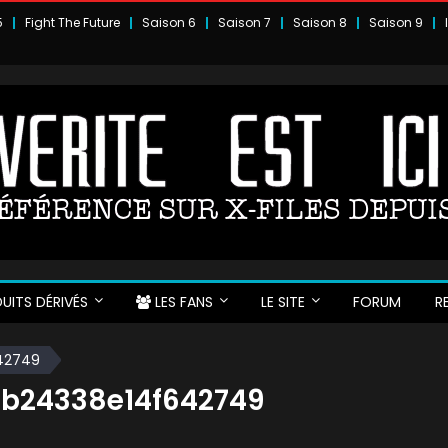
5
Fight The Future
Saison 6
Saison 7
Saison 8
Saison 9
UITS DÉRIVÉS
LES FANS
LE SITE
FORUM
R
42749
db24338e14f642749