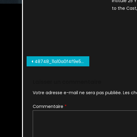
Intitulé 25 
to the Cast
Navigation
48748_11a10a0f4f9e555db24338e14f642749
de
l’article
Laisser un commentaire
Votre adresse e-mail ne sera pas publiée.
Les ch
Commentaire
*