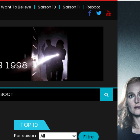
I Want To Believe
Saison 10
Saison 11
Reboot
EBOOT
TOP 10
Par saison