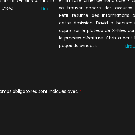
enfin faire amende honorable ? 
Years of X-Philes: A Tribute
se trouver encore des excuses
, Crew,
Lire…
Petit résumé des informations 
cette émission. David a beauco
appris sur le plateau de X-Files da
le process d’écriture. Chris a écrit 
pages de synopsis
Lire…
amps obligatoires sont indiqués avec
*