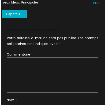
yeux bleux. Principales
Lire…
Navigation
Apercu du jeu Legendary Encounters
de
l’article
Laisser un commentaire
Votre adresse e-mail ne sera pas publiée.
Les champs
obligatoires sont indiqués avec
*
Commentaire
*
Nom
*