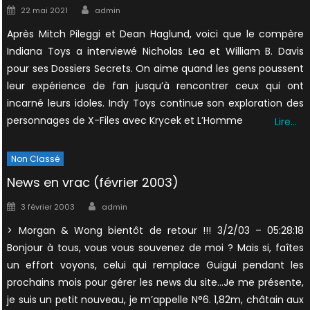
Author
Posted
22 mai 2021
admin
on
Après Mitch Pileggi et Dean Haglund, voici que le compère
Indiana Toys a interviewé Nicholas Lea et William B. Davis
pour ses Dossiers Secrets. On aime quand les gens poussent
leur expérience de fan jusqu’à rencontrer ceux qui ont
incarné leurs idoles. Indy Toys continue son exploration des
personnages de X-Files avec Krycek et L’Homme
Lire…
Non Classé
News en vrac (février 2003)
Author
Posted
3 février 2003
admin
on
> Morgan & Wong bientôt de retour !!! 3/2/03 – 05:28:18
Bonjour à tous, vous vous souvenez de moi ? Mais si, faîtes
un effort voyons, celui qui remplace Guigui pendant les
prochains mois pour gérer les news du site…Je me présente,
je suis un petit nouveau, je m’appelle N°6. 1,82m, châtain aux