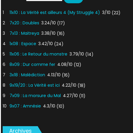
1
11x10 : La Vérité est ailleurs 4 (My Struggle 4)
3/10
(22)
2
7x20 : Doubles
3.24/10
(17)
3
7x13 : Maitreya
3.38/10
(16)
4
1x08 : Espace
3.42/10
(24)
5
11x06 : Le Retour du monstre
3.79/10
(14)
6
8x09 : Dur comme fer
4.08/10
(12)
7
3x18 : Malédiction
4.13/10
(16)
8
9x19/20 : La Vérité est ici
4.22/10
(18)
9
7x09 : La morsure du Mal
4.27/10
(11)
10
9x07 : Amnésie
4.3/10
(10)
Archives