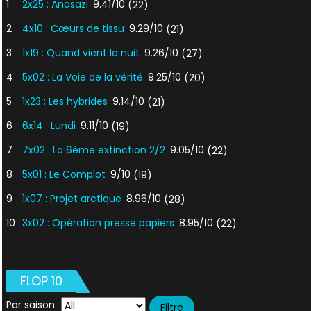
1
2x25 : Anasazi
9.41/10
(22)
2
4x10 : Cœurs de tissu
9.29/10
(21)
3
1x19 : Quand vient la nuit
9.26/10
(27)
4
5x02 : La Voie de la vérité
9.25/10
(20)
5
1x23 : Les hybrides
9.14/10
(21)
6
6x14 : Lundi
9.11/10
(19)
7
7x02 : La 6ème extinction 2/2
9.05/10
(22)
8
5x01 : Le Complot
9/10
(19)
9
1x07 : Projet arctique
8.96/10
(28)
10
3x02 : Opération presse papiers
8.95/10
(22)
FLOP 10
Par saison