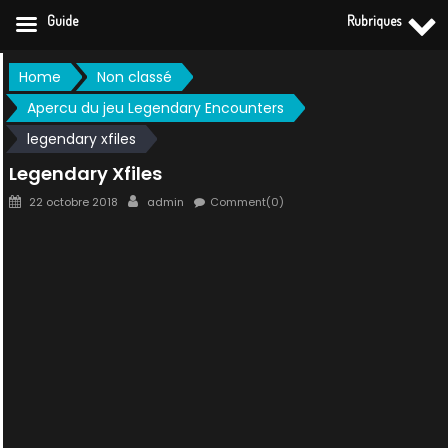
Guide
Rubriques
Skip
Home
Non classé
to
Apercu du jeu Legendary Encounters
content
legendary xfiles
Legendary Xfiles
Posted
Author
22 octobre 2018
admin
Comment(0)
on