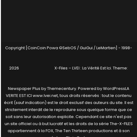
Copyright [CoinCoin Powa ©SebOS / GuiGui / LeMartien] - 1998-
2026
X-Files – LVEI : La Vérité Est Ici
. Theme:
Newspaper Plus by
Themecentury
. Powered by
WordPress
LA
VERITE EST ICI www.lvei.net, tous droits réservés : tout le contenu
écrit (sauf indication) est le droit exclusif des auteurs du site. Il est
strictement interdit de le reproduire sous quelque forme que ce
soit sans leur autorisation explicite. Cependant ce site n'est pas
un site officiel ou à but lucratif et les droits de la série The-X-FILES
appartiennent à la FOX, The Ten Thirteen productions et à son