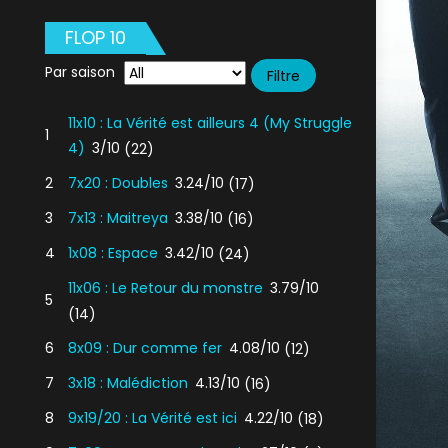
FLOP 10
Par saison
11x10 : La Vérité est ailleurs 4 (My Struggle
1
4)
3/10
(22)
2
7x20 : Doubles
3.24/10
(17)
3
7x13 : Maitreya
3.38/10
(16)
4
1x08 : Espace
3.42/10
(24)
11x06 : Le Retour du monstre
3.79/10
5
(14)
6
8x09 : Dur comme fer
4.08/10
(12)
7
3x18 : Malédiction
4.13/10
(16)
8
9x19/20 : La Vérité est ici
4.22/10
(18)