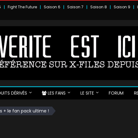
5
Fight The Future
Saison 6
Saison 7
Saison 8
Saison 9
UITS DÉRIVÉS
LES FANS
LE SITE
FORUM
R
 + le fan pack ultime !