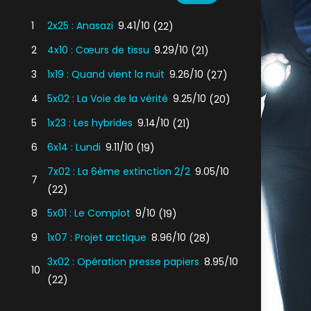
1
2x25 : Anasazi
9.41/10
(22)
2
4x10 : Cœurs de tissu
9.29/10
(21)
3
1x19 : Quand vient la nuit
9.26/10
(27)
4
5x02 : La Voie de la vérité
9.25/10
(20)
5
1x23 : Les hybrides
9.14/10
(21)
6
6x14 : Lundi
9.11/10
(19)
7x02 : La 6ème extinction 2/2
9.05/10
7
(22)
8
5x01 : Le Complot
9/10
(19)
9
1x07 : Projet arctique
8.96/10
(28)
3x02 : Opération presse papiers
8.95/10
10
(22)