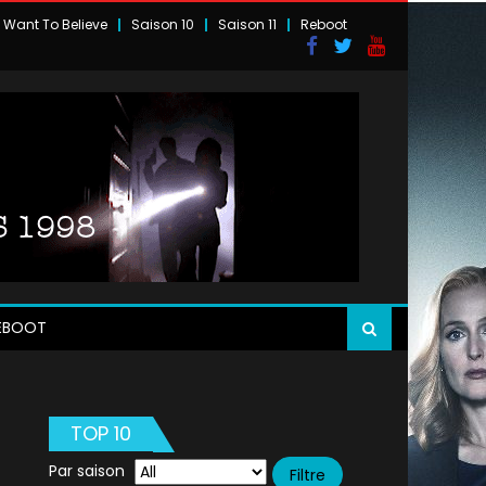
I Want To Believe
Saison 10
Saison 11
Reboot
EBOOT
TOP 10
Par saison