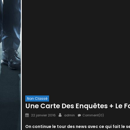
Non Classé
Une Carte Des Enquêtes + Le F
Posted
Author
22 janvier 2016
admin
Comment(0)
on
On continue le tour des news avec ce qui fait le sel