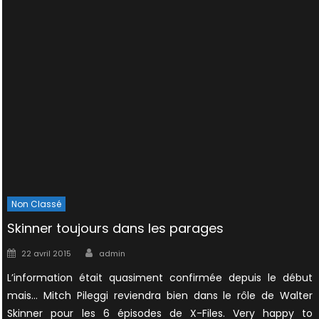
Non Classé
Skinner toujours dans les parages
Author
Posted
22 avril 2015
admin
on
L’information était quasiment confirmée depuis le début
mais… Mitch Pileggi reviendra bien dans le rôle de Walter
Skinner pour les 6 épisodes de X-Files. Very happy to