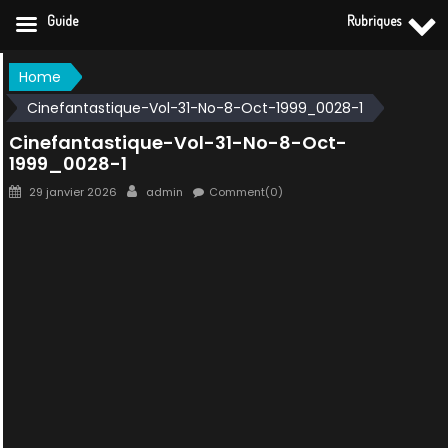
Guide
Rubriques
Skip
Home
to
Cinefantastique-Vol-31-No-8-Oct-1999_0028-1
content
Cinefantastique-Vol-31-No-8-Oct-
1999_0028-1
Posted
Author
29 janvier 2026
admin
Comment(0)
on