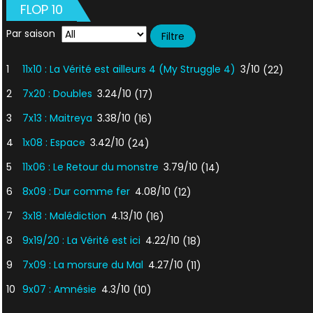
FLOP 10
Par saison
1
11x10 : La Vérité est ailleurs 4 (My Struggle 4)
3/10
(22)
2
7x20 : Doubles
3.24/10
(17)
3
7x13 : Maitreya
3.38/10
(16)
4
1x08 : Espace
3.42/10
(24)
5
11x06 : Le Retour du monstre
3.79/10
(14)
6
8x09 : Dur comme fer
4.08/10
(12)
7
3x18 : Malédiction
4.13/10
(16)
8
9x19/20 : La Vérité est ici
4.22/10
(18)
9
7x09 : La morsure du Mal
4.27/10
(11)
10
9x07 : Amnésie
4.3/10
(10)