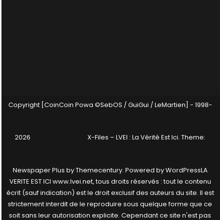
Copyright [CoinCoin Powa ©SebOS / GuiGui / LeMartien] - 1998-
2026
X-Files – LVEI : La Vérité Est Ici
. Theme:
Newspaper Plus by
Themecentury
. Powered by
WordPress
LA
VERITE EST ICI www.lvei.net, tous droits réservés : tout le contenu
écrit (sauf indication) est le droit exclusif des auteurs du site. Il est
strictement interdit de le reproduire sous quelque forme que ce
soit sans leur autorisation explicite. Cependant ce site n'est pas