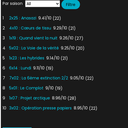
Par saison
1
2x25 : Anasazi
9.41/10
(22)
2
4x10 : Cœurs de tissu
9.29/10
(21)
3
1x19 : Quand vient la nuit
9.26/10
(27)
4
5x02 : La Voie de la vérité
9.25/10
(20)
5
1x23 : Les hybrides
9.14/10
(21)
6
6x14 : Lundi
9.11/10
(19)
7
7x02 : La 6ème extinction 2/2
9.05/10
(22)
8
5x01 : Le Complot
9/10
(19)
9
1x07 : Projet arctique
8.96/10
(28)
10
3x02 : Opération presse papiers
8.95/10
(22)