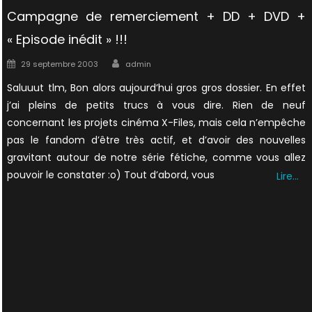
Campagne de remerciement + DD + DVD +
« Episode inédit » !!!
Author
Posted
29 septembre 2003
admin
on
Saluuut tlm, Bon alors aujourd’hui gros gros dossier. En effet
j’ai pleins de petits trucs à vous dire. Rien de neuf
concernant les projets cinéma X-Files, mais cela n’empêche
pas le fandom d’être très actif, et d’avoir des nouvelles
gravitant autour de notre série fétiche, comme vous allez
pouvoir le constater :o) Tout d’abord, vous
Lire…