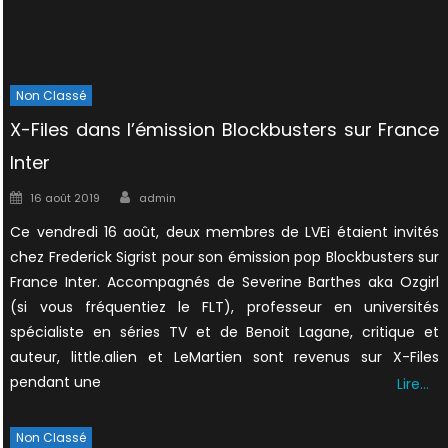
Non Classé
X-Files dans l’émission Blockbusters sur France
Inter
Author
Posted
16 août 2019
admin
on
Ce vendredi 16 août, deux membres de LVEi étaient invités
chez Frederick Sigrist pour son émission pop Blockbusters sur
France Inter. Accompagnés de Severine Barthes aka Ozgirl
(si vous fréquentiez le FLT), professeur en universités
spécialiste en séries TV et de Benoit Lagane, critique et
auteur, little.alien et LeMartien sont revenus sur X-Files
pendant une
Lire…
Non Classé