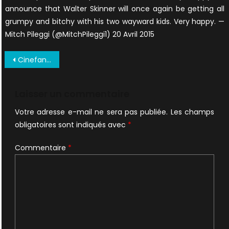
announce that Walter Skinner will once again be getting all
grumpy and bitchy with his two wayward kids. Very happy. —
Mitch Pileggi (@MitchPileggi1) 20 Avril 2015
Navigation
Cinefantastique-Vol-31-No-8-Oct-1999_0028-1
de
l’article
Laisser un commentaire
Votre adresse e-mail ne sera pas publiée.
Les champs
obligatoires sont indiqués avec
*
Commentaire
*