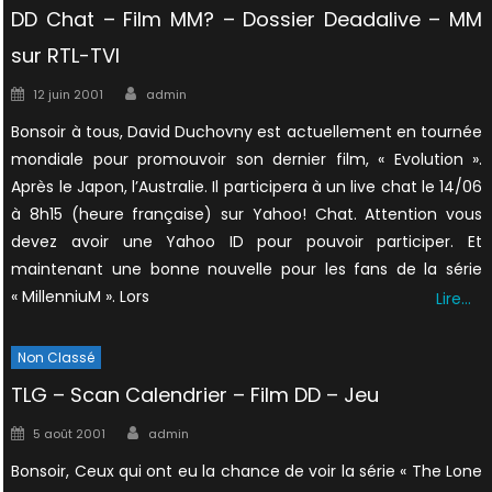
DD Chat – Film MM? – Dossier Deadalive – MM
sur RTL-TVI
Author
Posted
12 juin 2001
admin
on
Bonsoir à tous, David Duchovny est actuellement en tournée
mondiale pour promouvoir son dernier film, « Evolution ».
Après le Japon, l’Australie. Il participera à un live chat le 14/06
à 8h15 (heure française) sur Yahoo! Chat. Attention vous
devez avoir une Yahoo ID pour pouvoir participer. Et
maintenant une bonne nouvelle pour les fans de la série
« MillenniuM ». Lors
Lire…
Non Classé
TLG – Scan Calendrier – Film DD – Jeu
Author
Posted
5 août 2001
admin
on
Bonsoir, Ceux qui ont eu la chance de voir la série « The Lone