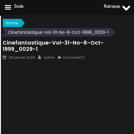
Guide
Rubriques
Skip
Home
to
Cinefantastique-Vol-31-No-8-Oct-1999_0029-1
content
Cinefantastique-Vol-31-No-8-Oct-
1999_0029-1
Posted
Author
29 janvier 2026
admin
Comment(0)
on