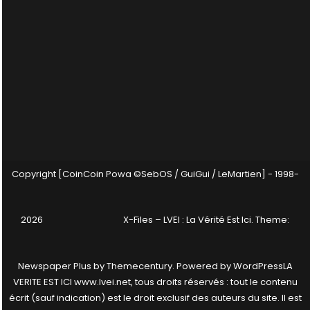
Copyright [CoinCoin Powa ©SebOS / GuiGui / LeMartien] - 1998-
2026
X-Files – LVEI : La Vérité Est Ici
. Theme:
Newspaper Plus by
Themecentury
. Powered by
WordPress
LA
VERITE EST ICI www.lvei.net, tous droits réservés : tout le contenu
écrit (sauf indication) est le droit exclusif des auteurs du site. Il est