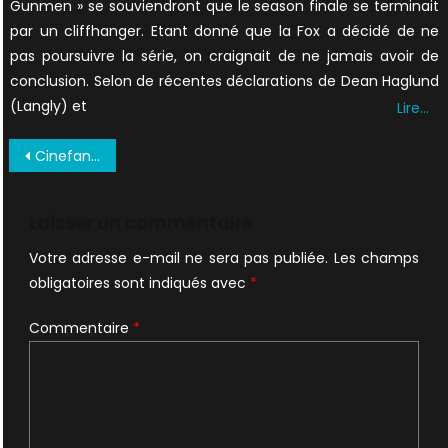
Gunmen » se souviendront que le season finale se terminait
par un cliffhanger. Etant donné que la Fox a décidé de ne
pas poursuivre la série, on craignait de ne jamais avoir de
conclusion. Selon de récentes déclarations de Dean Haglund
(Langly) et
Lire…
Navigation
Cinefantastique-Vol-31-No-8-Oct-1999_0029-1
de
l’article
Laisser un commentaire
Votre adresse e-mail ne sera pas publiée.
Les champs
obligatoires sont indiqués avec
*
Commentaire
*