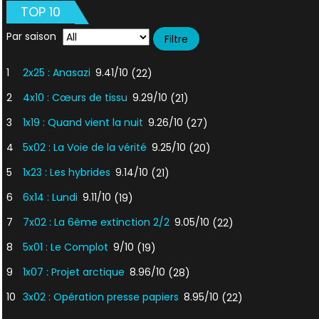
TOP 10
Par saison
1
2x25 : Anasazi
9.41/10
(22)
2
4x10 : Cœurs de tissu
9.29/10
(21)
3
1x19 : Quand vient la nuit
9.26/10
(27)
4
5x02 : La Voie de la vérité
9.25/10
(20)
5
1x23 : Les hybrides
9.14/10
(21)
6
6x14 : Lundi
9.11/10
(19)
7
7x02 : La 6ème extinction 2/2
9.05/10
(22)
8
5x01 : Le Complot
9/10
(19)
9
1x07 : Projet arctique
8.96/10
(28)
10
3x02 : Opération presse papiers
8.95/10
(22)