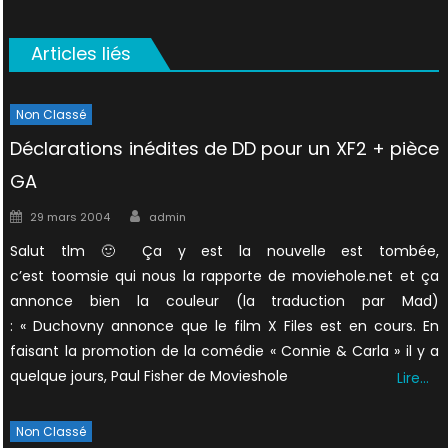
Articles liés
Non Classé
Déclarations inédites de DD pour un XF2 + pièce
GA
Author
Posted
29 mars 2004
admin
on
Salut tlm 🙂 Ça y est la nouvelle est tombée,
c’est toomsie qui nous la rapporte de moviehole.net et ça
annonce bien la couleur (la traduction par Mad)
: « Duchovny annonce que le film X Files est en cours. En
faisant la promotion de la comédie « Connie & Carla » il y a
quelque jours, Paul Fisher de Movieshole
Lire…
Non Classé