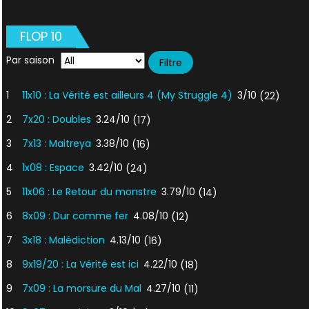
FLOP 10
Par saison
1
11x10 : La Vérité est ailleurs 4 (My Struggle 4)
3/10
(22)
2
7x20 : Doubles
3.24/10
(17)
3
7x13 : Maitreya
3.38/10
(16)
4
1x08 : Espace
3.42/10
(24)
5
11x06 : Le Retour du monstre
3.79/10
(14)
6
8x09 : Dur comme fer
4.08/10
(12)
7
3x18 : Malédiction
4.13/10
(16)
8
9x19/20 : La Vérité est ici
4.22/10
(18)
9
7x09 : La morsure du Mal
4.27/10
(11)