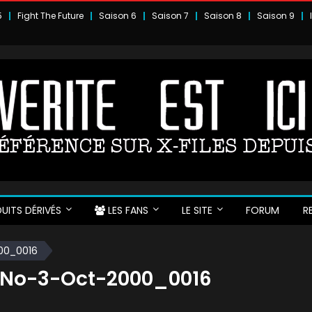
5
Fight The Future
Saison 6
Saison 7
Saison 8
Saison 9
UITS DÉRIVÉS
LES FANS
LE SITE
FORUM
R
00_0016
-No-3-Oct-2000_0016