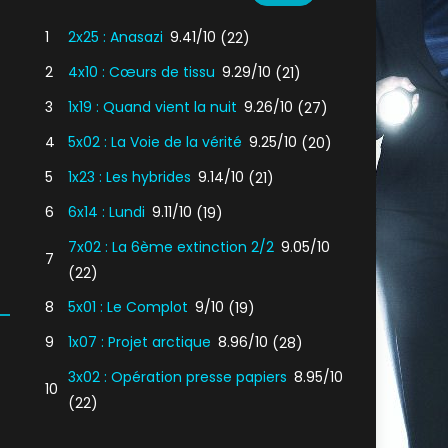
1
2x25 : Anasazi
9.41/10
(22)
2
4x10 : Cœurs de tissu
9.29/10
(21)
3
1x19 : Quand vient la nuit
9.26/10
(27)
4
5x02 : La Voie de la vérité
9.25/10
(20)
5
1x23 : Les hybrides
9.14/10
(21)
6
6x14 : Lundi
9.11/10
(19)
7x02 : La 6ème extinction 2/2
9.05/10
7
(22)
8
5x01 : Le Complot
9/10
(19)
9
1x07 : Projet arctique
8.96/10
(28)
3x02 : Opération presse papiers
8.95/10
10
(22)