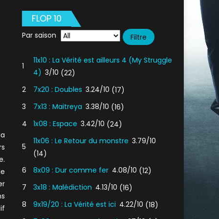
FLOP 10
Par saison
11x10 : La Vérité est ailleurs 4 (My Struggle
1
4)
3/10
(22)
2
7x20 : Doubles
3.24/10
(17)
3
7x13 : Maitreya
3.38/10
(16)
4
1x08 : Espace
3.42/10
(24)
la
11x06 : Le Retour du monstre
3.79/10
5
rs
(14)
e.
6
8x09 : Dur comme fer
4.08/10
(12)
de
er
7
3x18 : Malédiction
4.13/10
(16)
ns
8
9x19/20 : La Vérité est ici
4.22/10
(18)
if