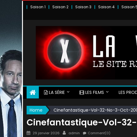
Skip
Saison 1
Saison 2
Saison 3
Saison 4
Saison 
to
content
LA SÉRIE
LES FILMS
LES PROD
Home
Cinefantastique-Vol-32-No-3-Oct-20
Cinefantastique-Vol-32
Posted
Author
29 janvier 2026
admin
Comment(0)