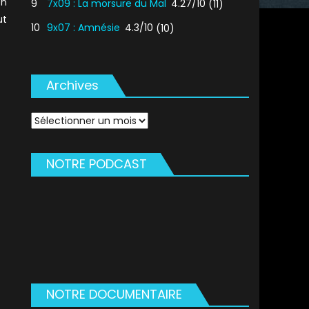
on
9
7x09 : La morsure du Mal
4.27/10
(11)
ut
10
9x07 : Amnésie
4.3/10
(10)
Archives
Archives
NOTRE PODCAST
NOTRE DOCUMENTAIRE