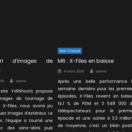
Non Classé
urri d’images de
M6 : X-Files en baisse
e
Author
Posted
4 mars 2016
admin
on
Author
Après une belle performance 
015
admin
semaine dernière pour les premie
t site YVRShoots propose
épisodes, X-Files revient en baiss
 images de tournage de
14.1 % de PDM et 3 548 000 
ur X-Files, nous avons pu
téléspectateurs pour le premi
ues images d’extérieur. Le
épisode et une soirée à 3.3 millio
er, l’équipe a tourné une
de moyenne, c’est un bilan posit
c des sans-abris puis