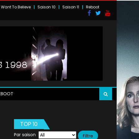
I Want To Believe
Saison 10
Saison 11
Reboot
EBOOT
TOP 10
Par saison