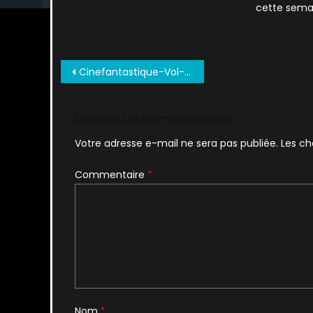
cette semai
Navigation
Cinefantastique-Vol-32-No-3-Oct-2000_0016
de
l’article
Laisser un commentaire
Votre adresse e-mail ne sera pas publiée.
Les ch
Commentaire
*
Nom
*