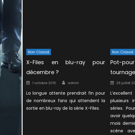
Non Classé
Non Classé
X-Files en blu-ray pour
Pot-po
décembre ?
tournag
Author
Posted
Posted
1 octobre 2015
admin
29 juillet 2
on
on
La longue attente prendrait fin pour
L’excellen
de nombreux fans qui attendent la
plusieurs
sortie en blu-ray de la série X-Files.
séries. Po
avoir quelq
mois derni
scène ave