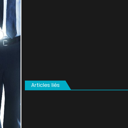
on
Articles liés