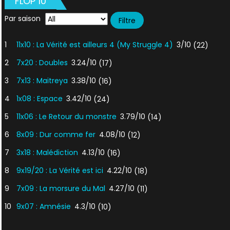
FLOP 10
Par saison
1
11x10 : La Vérité est ailleurs 4 (My Struggle 4)
3/10
(22)
2
7x20 : Doubles
3.24/10
(17)
3
7x13 : Maitreya
3.38/10
(16)
4
1x08 : Espace
3.42/10
(24)
5
11x06 : Le Retour du monstre
3.79/10
(14)
6
8x09 : Dur comme fer
4.08/10
(12)
7
3x18 : Malédiction
4.13/10
(16)
8
9x19/20 : La Vérité est ici
4.22/10
(18)
9
7x09 : La morsure du Mal
4.27/10
(11)
10
9x07 : Amnésie
4.3/10
(10)