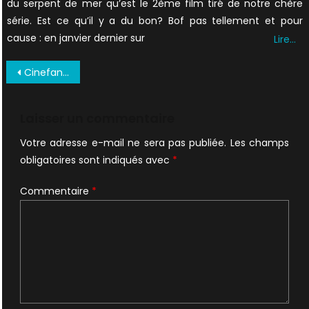
du serpent de mer qu’est le 2ème film tiré de notre chère
série. Est ce qu’il y a du bon? Bof pas tellement et pour
cause : en janvier dernier sur
Lire…
Navigation
Cinefantastique-Vol-32-No-3-Oct-2000_0029
de
l’article
Laisser un commentaire
Votre adresse e-mail ne sera pas publiée.
Les champs
obligatoires sont indiqués avec
*
Commentaire
*