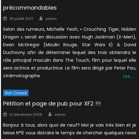
précommandables
Author
Posted
28 juillet 2001
admin
on
Selon des rumeurs, Michelle Yeoh, « Crouching Tiger, Hidden
Dragon », serait en discussion avec Hugh Jackman (X-Men),
Ewan McGregor (Moulin Rouge, Star Wars II) & David
Duchovny afin de déterminer lequel des trois obtiendra le
rôle principal maculin dans The Touch, film pour lequel elle
sera actrice et productrice. Le film sera dirigé par Peter Pau,
cinématographe
Lire…
Non Classé
Pétition et page de pub pour XF2 !!!
Author
Posted
21 décembre 2006
admin
on
Bonjour à tous, alors quoi de neuf? Moi je vais très bien et je
laisse N°6 vous distraire le temps de chercher quelques news