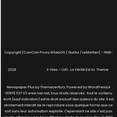
Copyright [CoinCoin Powa ©SebOS / GuiGui / LeMartien] - 1998-
2026
X-Files – LVEI : La Vérité Est Ici
. Theme:
Newspaper Plus by
Themecentury
. Powered by
WordPress
LA
VERITE EST ICI www.lvei.net, tous droits réservés : tout le contenu
écrit (sauf indication) est le droit exclusif des auteurs du site. Il est
strictement interdit de le reproduire sous quelque forme que ce
soit sans leur autorisation explicite. Cependant ce site n'est pas