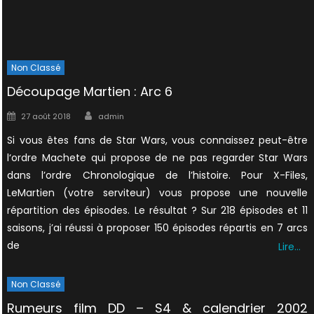
Non Classé
Découpage Martien : Arc 6
Author
Posted
27 août 2018
admin
on
Si vous êtes fans de Star Wars, vous connaissez peut-être
l‘ordre Machete qui propose de ne pas regarder Star Wars
dans l’ordre Chronologique de l’histoire. Pour X-Files,
LeMartien (votre serviteur) vous propose une nouvelle
répartition des épisodes. Le résultat ? Sur 218 épisodes et 11
saisons, j’ai réussi à proposer 150 épisodes répartis en 7 arcs
de
Lire…
Non Classé
Rumeurs film DD – S4 & calendrier 2002