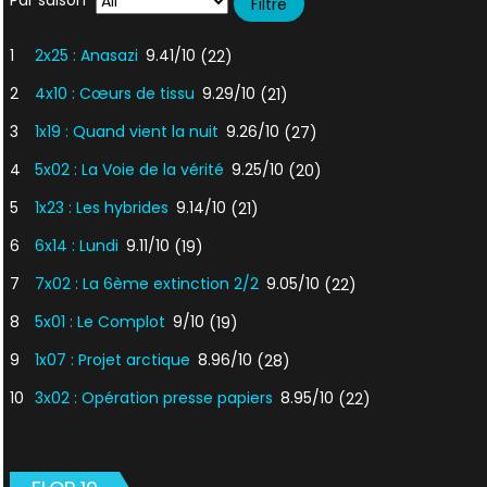
1
2x25 : Anasazi
9.41/10
(22)
2
4x10 : Cœurs de tissu
9.29/10
(21)
3
1x19 : Quand vient la nuit
9.26/10
(27)
4
5x02 : La Voie de la vérité
9.25/10
(20)
5
1x23 : Les hybrides
9.14/10
(21)
6
6x14 : Lundi
9.11/10
(19)
7
7x02 : La 6ème extinction 2/2
9.05/10
(22)
8
5x01 : Le Complot
9/10
(19)
9
1x07 : Projet arctique
8.96/10
(28)
10
3x02 : Opération presse papiers
8.95/10
(22)