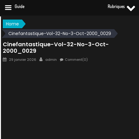
Guide
Rubriques
Skip
Home
to
Cinefantastique-Vol-32-No-3-Oct-2000_0029
content
Cinefantastique-Vol-32-No-3-Oct-
2000_0029
Posted
Author
29 janvier 2026
admin
Comment(0)
on