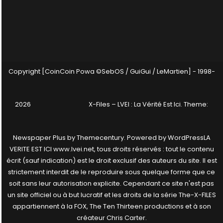
Copyright [CoinCoin Powa ©SebOS / GuiGui / LeMartien] - 1998-
2026
X-Files – LVEI : La Vérité Est Ici
. Theme:
Newspaper Plus by
Themecentury
. Powered by
WordPress
LA
VERITE EST ICI www.lvei.net, tous droits réservés : tout le contenu
écrit (sauf indication) est le droit exclusif des auteurs du site. Il est
strictement interdit de le reproduire sous quelque forme que ce
soit sans leur autorisation explicite. Cependant ce site n'est pas
un site officiel ou à but lucratif et les droits de la série The-X-FILES
appartiennent à la FOX, The Ten Thirteen productions et à son
créateur Chris Carter.