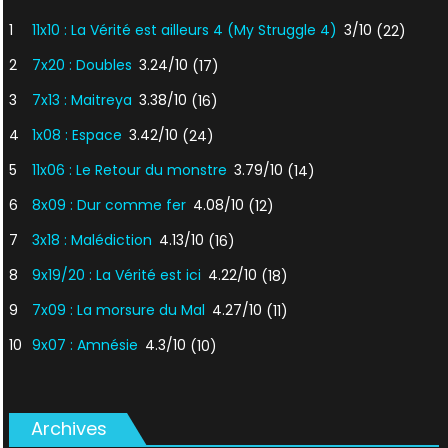
1
11x10 : La Vérité est ailleurs 4 (My Struggle 4)
3/10
(22)
2
7x20 : Doubles
3.24/10
(17)
3
7x13 : Maitreya
3.38/10
(16)
4
1x08 : Espace
3.42/10
(24)
5
11x06 : Le Retour du monstre
3.79/10
(14)
6
8x09 : Dur comme fer
4.08/10
(12)
7
3x18 : Malédiction
4.13/10
(16)
8
9x19/20 : La Vérité est ici
4.22/10
(18)
9
7x09 : La morsure du Mal
4.27/10
(11)
10
9x07 : Amnésie
4.3/10
(10)
Archives