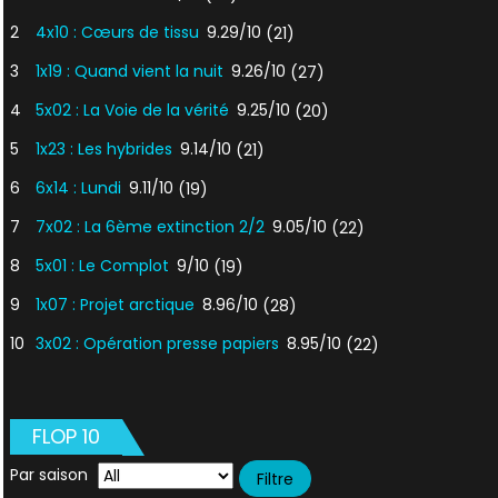
2
4x10 : Cœurs de tissu
9.29/10
(21)
3
1x19 : Quand vient la nuit
9.26/10
(27)
4
5x02 : La Voie de la vérité
9.25/10
(20)
5
1x23 : Les hybrides
9.14/10
(21)
6
6x14 : Lundi
9.11/10
(19)
7
7x02 : La 6ème extinction 2/2
9.05/10
(22)
8
5x01 : Le Complot
9/10
(19)
9
1x07 : Projet arctique
8.96/10
(28)
10
3x02 : Opération presse papiers
8.95/10
(22)
FLOP 10
Par saison