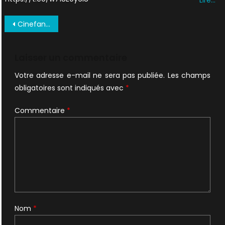
Lire…
Navigation
Cinefantastique Vol 32 No 3 (Oct 2000) 0034
de
l’article
Laisser un commentaire
Votre adresse e-mail ne sera pas publiée.
Les champs
obligatoires sont indiqués avec
*
Commentaire
*
Nom
*