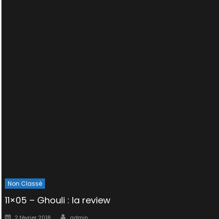
Non Classé
11×05 – Ghouli : la review
Author
Posted
2 février 2018
admin