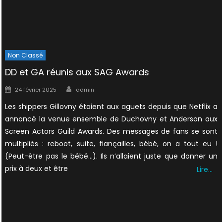
Non Classé
DD et GA réunis aux SAG Awards
Author
Posted
24 février 2025
admin
on
Les shippers Gillovny étaient aux aguets depuis que Netflix a
annoncé la venue ensemble de Duchovny et Anderson aux
Screen Actors Guild Awards. Des messages de fans se sont
multipliés : reboot, suite, fiançailles, bébé, on a tout eu !
(Peut-être pas le bébé…). Ils n’allaient juste que donner un
prix à deux et être
Lire…