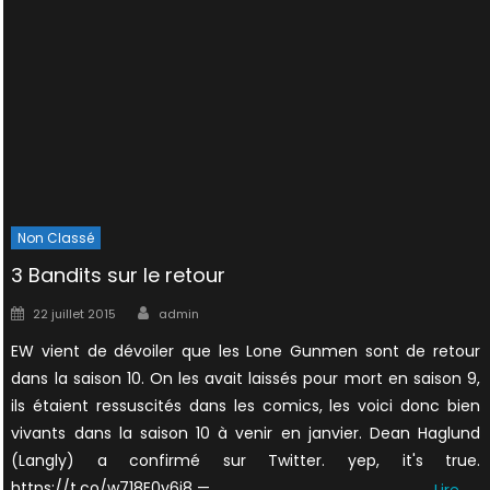
Non Classé
3 Bandits sur le retour
Author
Posted
22 juillet 2015
admin
on
EW vient de dévoiler que les Lone Gunmen sont de retour
dans la saison 10. On les avait laissés pour mort en saison 9,
ils étaient ressuscités dans les comics, les voici donc bien
vivants dans la saison 10 à venir en janvier. Dean Haglund
(Langly) a confirmé sur Twitter. yep, it's true.
https://t.co/w718E0y6i8 —