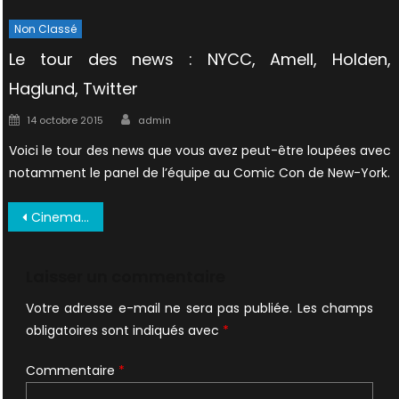
Non Classé
Le tour des news : NYCC, Amell, Holden,
Haglund, Twitter
Author
Posted
14 octobre 2015
admin
on
Voici le tour des news que vous avez peut-être loupées avec
notamment le panel de l’équipe au Comic Con de New-York.
Navigation
Cinema 08 1998 ALLEMAGNE (2)
de
l’article
Laisser un commentaire
Votre adresse e-mail ne sera pas publiée.
Les champs
obligatoires sont indiqués avec
*
Commentaire
*