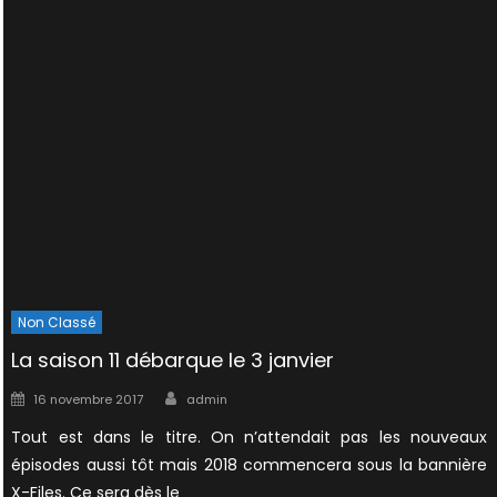
Non Classé
La saison 11 débarque le 3 janvier
Author
Posted
16 novembre 2017
admin
on
Tout est dans le titre. On n’attendait pas les nouveaux
épisodes aussi tôt mais 2018 commencera sous la bannière
X-Files. Ce sera dès le