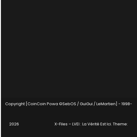
Copyright [CoinCoin Powa ©SebOS / GuiGui / LeMartien] - 1998-
2026
X-Files – LVEI : La Vérité Est Ici
. Theme: