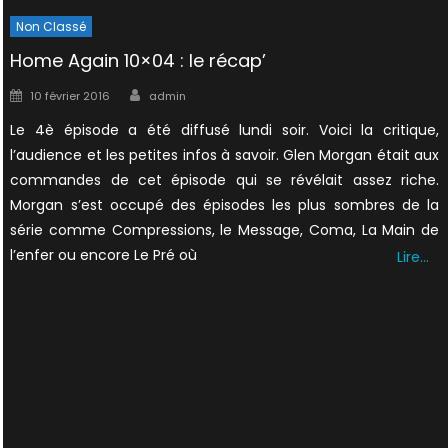
Non Classé
Home Again 10×04 : le récap’
Author
Posted
10 février 2016
admin
on
Le 4è épisode a été diffusé lundi soir. Voici la critique,
l’audience et les petites infos à savoir. Glen Morgan était aux
commandes de cet épisode qui se révélait assez riche.
Morgan s’est occupé des épisodes les plus sombres de la
série comme Compressions, le Message, Coma, La Main de
l’enfer ou encore Le Pré où
Lire…