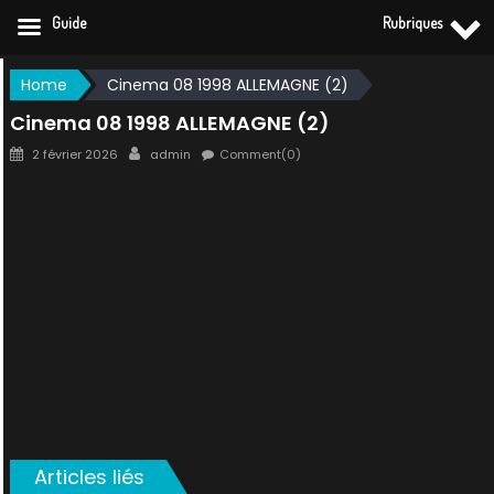
Guide
Rubriques
Skip
Home
Cinema 08 1998 ALLEMAGNE (2)
to
Cinema 08 1998 ALLEMAGNE (2)
content
Posted
Author
2 février 2026
admin
Comment(0)
on
Articles liés