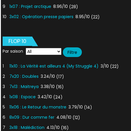
9
1x07 : Projet arctique
8.96/10
(28)
10
3x02 : Opération presse papiers
8.95/10
(22)
FLOP 10
Par saison
1
11x10 : La Vérité est ailleurs 4 (My Struggle 4)
3/10
(22)
2
7x20 : Doubles
3.24/10
(17)
3
7x13 : Maitreya
3.38/10
(16)
4
1x08 : Espace
3.42/10
(24)
5
11x06 : Le Retour du monstre
3.79/10
(14)
6
8x09 : Dur comme fer
4.08/10
(12)
7
3x18 : Malédiction
4.13/10
(16)