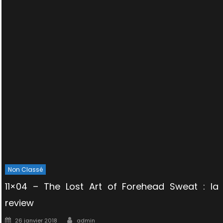
Non Classé
11×04 – The Lost Art of Forehead Sweat : la
review
Author
Posted
26 janvier 2018
admin