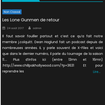
Non Classé
Les Lone Gunmen de retour
Author
Posted
24 août 2017
admin
on
Il faut savoir fouiller partout et c’est ce qu’a fait notre
membre j.colquitt. Dean Haglund fait un podcast depuis de
nombreuses années. IL y parle souvent de X-Files et voici
que dans le dernier numéro, il parle du tournage de la saison
11…. Plus d’infos ici (entre 13mn et 16mn)
:http://www.chillpakhollywood.com/?p=3631 Et pour
reprendre les
Lire…