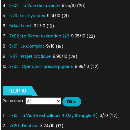
4
5x02 : La Voie de la vérité
9.25/10
(20)
5
1x23 : Les hybrides
9.14/10
(21)
6
6x14 : Lundi
9.11/10
(19)
7
7x02 : La 6ème extinction 2/2
9.05/10
(22)
8
5x01 : Le Complot
9/10
(19)
9
1x07 : Projet arctique
8.96/10
(28)
10
3x02 : Opération presse papiers
8.95/10
(22)
FLOP 10
Par saison
1
11x10 : La Vérité est ailleurs 4 (My Struggle 4)
3/10
(22)
2
7x20 : Doubles
3.24/10
(17)