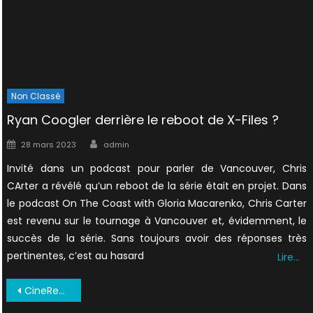
Non Classé
Ryan Coogler derrière le reboot de X-Files ?
Author
Posted
28 mars 2023
admin
on
Invité dans un podcast pour parler de Vancouver, Chris
CArter a révélé qu’un reboot de la série était en projet. Dans
le podcast On The Coast with Gloria Macarenko, Chris Carter
est revenu sur le tournage à Vancouver et, évidemment, le
succès de la série. Sans toujours avoir des réponses très
pertinentes, c’est au hasard
Lire…
Navigation
CineRevue 1996 02
de