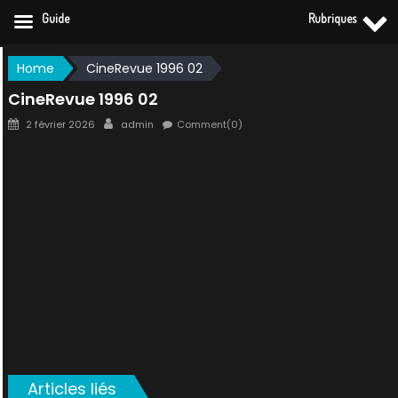
Guide
Rubriques
Skip
Home
CineRevue 1996 02
to
CineRevue 1996 02
content
Posted
Author
2 février 2026
admin
Comment(0)
on
Articles liés