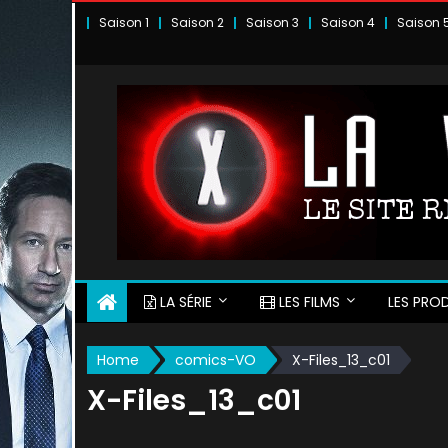
Skip
Saison 1
Saison 2
Saison 3
Saison 4
Saison 
to
content
LA SÉRIE
LES FILMS
LES PROD
Home
comics-VO
X-Files_13_c01
X-Files_13_c01