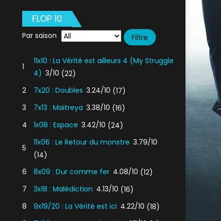
FLOP 10
Par saison
11x10 : La Vérité est ailleurs 4 (My Struggle
1
4)
3/10
(22)
2
7x20 : Doubles
3.24/10
(17)
3
7x13 : Maitreya
3.38/10
(16)
4
1x08 : Espace
3.42/10
(24)
11x06 : Le Retour du monstre
3.79/10
5
(14)
6
8x09 : Dur comme fer
4.08/10
(12)
7
3x18 : Malédiction
4.13/10
(16)
8
9x19/20 : La Vérité est ici
4.22/10
(18)