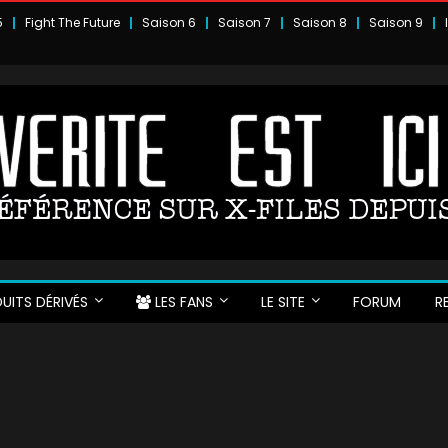
5
Fight The Future
Saison 6
Saison 7
Saison 8
Saison 9
UITS DÉRIVÉS
LES FANS
LE SITE
FORUM
R