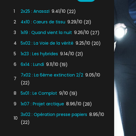
1
2x25 : Anasazi
9.41/10
(22)
2
4x10 : Cœurs de tissu
9.29/10
(21)
3
1x19 : Quand vient la nuit
9.26/10
(27)
4
5x02 : La Voie de la vérité
9.25/10
(20)
5
1x23 : Les hybrides
9.14/10
(21)
6
6x14 : Lundi
9.11/10
(19)
7x02 : La 6ème extinction 2/2
9.05/10
7
(22)
8
5x01 : Le Complot
9/10
(19)
9
1x07 : Projet arctique
8.96/10
(28)
3x02 : Opération presse papiers
8.95/10
10
(22)