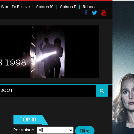
I Want To Believe
Saison 10
Saison 11
Reboot
EBOOT
TOP 10
Par saison