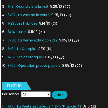
3
1x19 : Quand vient la nuit
9.26/10
(27)
4
5x02 : La Voie de la vérité
9.25/10
(20)
5
1x23 : Les hybrides
9.14/10
(21)
6
6x14 : Lundi
9.11/10
(19)
7
7x02 : La 6ème extinction 2/2
9.05/10
(22)
8
5x01 : Le Complot
9/10
(19)
9
1x07 : Projet arctique
8.96/10
(28)
10
3x02 : Opération presse papiers
8.95/10
(22)
FLOP 10
Par saison
1
11x10 : La Vérité est ailleurs 4 (My Struggle 4)
3/10
(22)