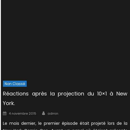
Non Classé
Réactions après la projection du 10×1 à New
York.
Author
Posted
4 novembre 2015
admin
on
Le mois dernier, le premier épisode était projeté lors de la