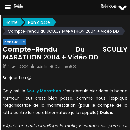
Guide
Rubriques
Skip
Home
Non classé
to
Compte-rendu du SCULLY MARATHON 2004 + vidéo DD
content
Non Classé
Compte-Rendu Du SCULLY
MARATHON 2004 + Vidéo DD
Posted
Author
11 avril 2004
admin
Comment(0)
on
Bonjour tlm 🙂
Ça y est, le
Scully Marathon
s’est déroulé hier dans la bonne
humeur. Tout c’est bien passé, comme nous l’explique
l’organisatrice de la manifestation (pour le compte de la
lutte contre la neurofibromatose je le rappelle)
Daleia
:
« Après un petit cafouillage le matin, la journée est partie sur