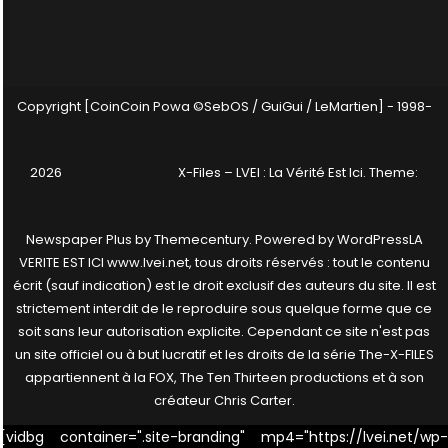
Copyright [CoinCoin Powa ©SebOS / GuiGui / LeMartien] - 1998-
2026
X-Files – LVEI : La Vérité Est Ici
. Theme:
Newspaper Plus by
Themecentury
. Powered by
WordPress
LA
VERITE EST ICI www.lvei.net, tous droits réservés : tout le contenu
écrit (sauf indication) est le droit exclusif des auteurs du site. Il est
strictement interdit de le reproduire sous quelque forme que ce
soit sans leur autorisation explicite. Cependant ce site n'est pas
un site officiel ou à but lucratif et les droits de la série The-X-FILES
appartiennent à la FOX, The Ten Thirteen productions et à son
créateur Chris Carter.
[vidbg container=".site-branding" mp4="https://lvei.net/wp-