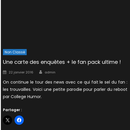
Non Classé
Une carte des enquêtes + le fan pack ultime !
Author
Posted
22 janvier 2016
admin
on
On continue le tour des news avec ce qui fait le sel du fan :
les trouvailles. Voici une petite parodie pour parler du reboot
par College Humor.
Partager :