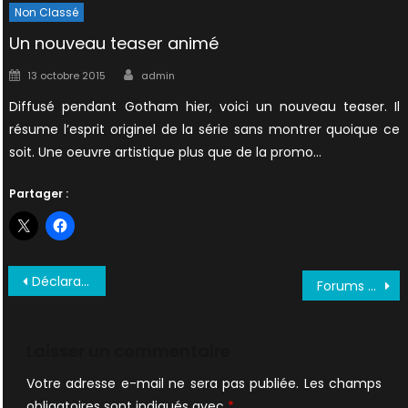
Non Classé
Un nouveau teaser animé
Author
Posted
13 octobre 2015
admin
on
Diffusé pendant Gotham hier, voici un nouveau teaser. Il
résume l’esprit originel de la série sans montrer quoique ce
soit. Une oeuvre artistique plus que de la promo…
Partager :
Navigation
Déclarations inédites de DD pour un XF2 + pièce GA
Forums LVEI + GA + Bill Davis + DVD MillenniuM
de
l’article
Laisser un commentaire
Votre adresse e-mail ne sera pas publiée.
Les champs
obligatoires sont indiqués avec
*