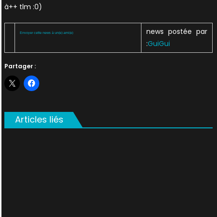
à++ tlm :0)
news postée par
Envoyer cette news à un(e) ami(e)
:
GuiGui
Partager :
Articles liés