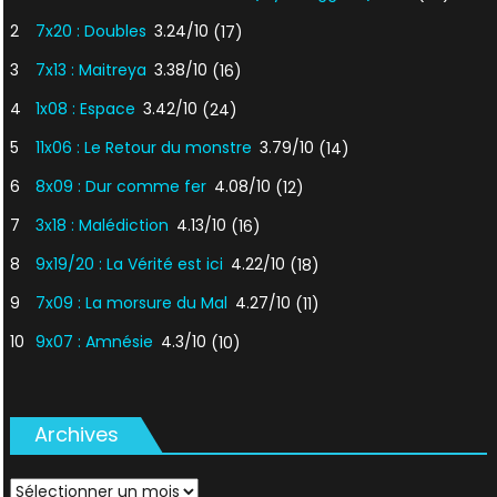
2
7x20 : Doubles
3.24/10
(17)
3
7x13 : Maitreya
3.38/10
(16)
4
1x08 : Espace
3.42/10
(24)
5
11x06 : Le Retour du monstre
3.79/10
(14)
6
8x09 : Dur comme fer
4.08/10
(12)
7
3x18 : Malédiction
4.13/10
(16)
8
9x19/20 : La Vérité est ici
4.22/10
(18)
9
7x09 : La morsure du Mal
4.27/10
(11)
10
9x07 : Amnésie
4.3/10
(10)
Archives
Archives