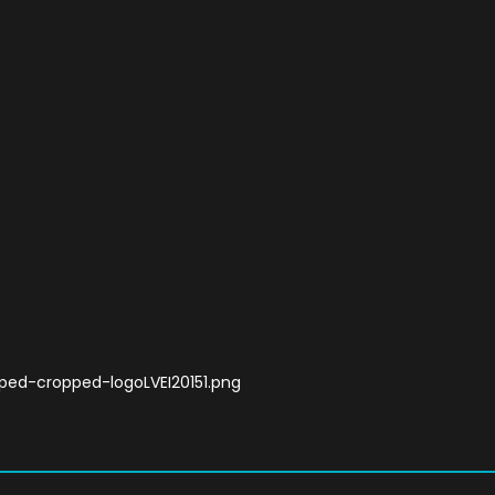
ped-cropped-logoLVEI20151.png