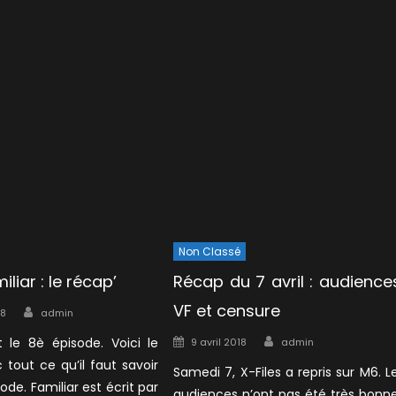
Non Classé
iliar : le récap’
Récap du 7 avril : audience
Author
VF et censure
18
admin
Author
Posted
t le 8è épisode. Voici le
9 avril 2018
admin
on
 tout ce qu’il faut savoir
Samedi 7, X-Files a repris sur M6. L
ode. Familiar est écrit par
audiences n’ont pas été très bonn