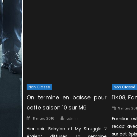
Non Classé
Non Classé
On termine en baisse pour
11×08, Fam
cette saison 10 sur M6
Posted
9 mars 20
on
Author
Posted
Familiar es
11 mars 2016
admin
on
récap’ avec
Hier soir, Babylon et My Struggle 2
sur cet épis
étaient diffusés. La semaine