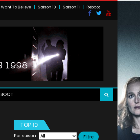
I Want To Believe
Saison 10
Saison 11
Reboot
EBOOT
TOP 10
Par saison