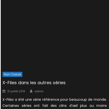
Non Classé
X-Files dans les autres séries
Author
Posted
31 juillet 2019
admin
on
X-Files a été une série référence pour beaucoup de monde.
Certaines séries ont fait des clins d’œil plus ou moins