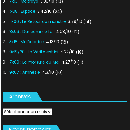
3
7x13 : Maitreya
3.38/10
(16)
4
1x08 : Espace
3.42/10
(24)
5
11x06 : Le Retour du monstre
3.79/10
(14)
6
8x09 : Dur comme fer
4.08/10
(12)
7
3x18 : Malédiction
4.13/10
(16)
8
9x19/20 : La Vérité est ici
4.22/10
(18)
9
7x09 : La morsure du Mal
4.27/10
(11)
10
9x07 : Amnésie
4.3/10
(10)
Archives
Archives
NOTRE PODCAST