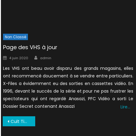
Non Classé
Page des VHS à jour
Author
Posted
4 juin 2020
admin
on
Les VHS ont beau avoir disparu des grands magasins, elles
ont recommencé doucement à se vendre entre particuliers.
X-Files a évidemment eu des sorties en cassettes vidéo. En
1996, devant le succès de la série et pour ne pas frustrer les
spectateurs qui ont regardé Anasazi, PFC Vidéo a sorti Le
Dossier Secret contenant Anasazi
Lire…
Navigation
Cult Times 019 UK 1997 NS2011 0006
de