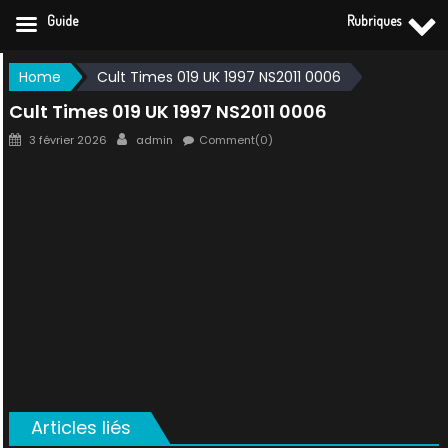
Guide
Rubriques
Skip
Home
Cult Times 019 UK 1997 NS2011 0006
to
Cult Times 019 UK 1997 NS2011 0006
content
Posted
Author
3 février 2026
admin
Comment(0)
on
Articles liés