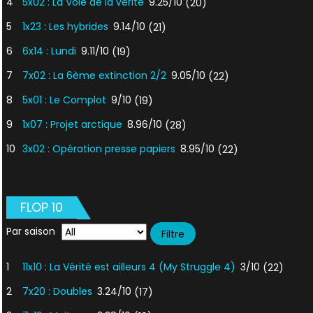
4
5x02 : La Voie de la vérité
9.25/10
(20)
5
1x23 : Les hybrides
9.14/10
(21)
6
6x14 : Lundi
9.11/10
(19)
7
7x02 : La 6ème extinction 2/2
9.05/10
(22)
8
5x01 : Le Complot
9/10
(19)
9
1x07 : Projet arctique
8.96/10
(28)
10
3x02 : Opération presse papiers
8.95/10
(22)
FLOP 10
Par saison
1
11x10 : La Vérité est ailleurs 4 (My Struggle 4)
3/10
(22)
2
7x20 : Doubles
3.24/10
(17)