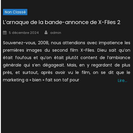
Non Classé
L’arnaque de la bande-annonce de X-Files 2
Author
Posted
5 décembre 2024
admin
on
Souvenez-vous, 2008, nous attendions avec impatience les
premières images du second film X-Files. Dieu sait qu’on
était foufous et qu’on était plutôt content de l’ambiance
générale qui s’en dégageait. Mais, en y regardant de plus
près, et surtout, après avoir vu le film, on se dit que le
marketing a « bien » fait son taf pour
Lire…