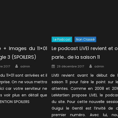
Le Podcast
Non Classé
 + Images du 11×01
Le podcast LiVEI revient et 
gle 3 (SPOILERS)
parle… de la saison 11
Author
Author
Posted
re 2017
admin
29 décembre 2017
admin
on
u 11×01 sont arrivées et il
LiVEI revient avant le début de 
urprise. On ne vous mettra
saison 11 pour faire le point sur l
 ici car votre serviteur ne
attentes. Comme en 2008 et 201
s voir plus en détail que
LeMartien propose LiVEI, le podca
ENTION SPOILERS
du site. Pour cette nouvelle sessio
Guigui le Gentil est l’invité de 
premier numéro. Avec lui, no