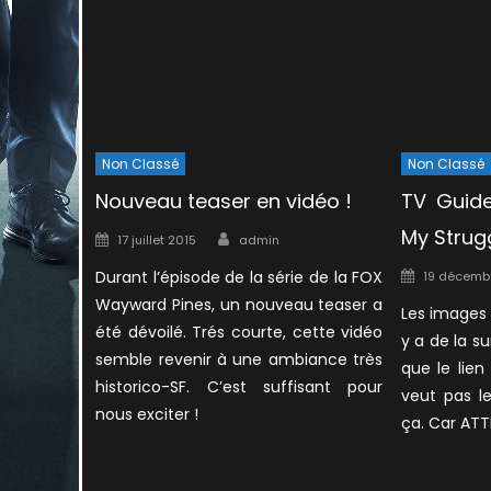
Non Classé
Non Classé
Nouveau teaser en vidéo !
TV Guide
Author
My Strug
Posted
17 juillet 2015
admin
on
Posted
Durant l’épisode de la série de la FOX
19 décemb
on
Wayward Pines, un nouveau teaser a
Les images d
été dévoilé. Trés courte, cette vidéo
y a de la s
semble revenir à une ambiance très
que le lien
historico-SF. C’est suffisant pour
veut pas le
nous exciter !
ça. Car ATT