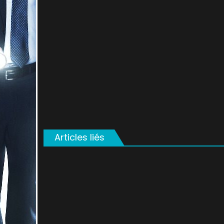
on
Articles liés