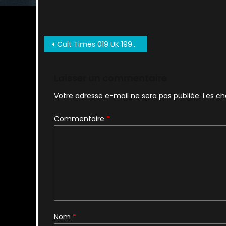
Navigation
Cult Times 019 UK 1997 NS2011 0008
de
l’article
Laisser un commentaire
Votre adresse e-mail ne sera pas publiée.
Les ch
Commentaire
*
Nom
*