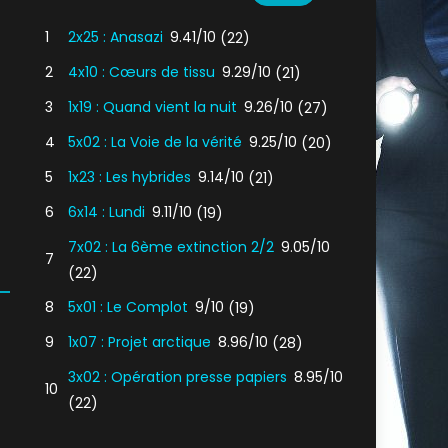
1
2x25 : Anasazi
9.41/10
(22)
2
4x10 : Cœurs de tissu
9.29/10
(21)
3
1x19 : Quand vient la nuit
9.26/10
(27)
4
5x02 : La Voie de la vérité
9.25/10
(20)
5
1x23 : Les hybrides
9.14/10
(21)
6
6x14 : Lundi
9.11/10
(19)
7x02 : La 6ème extinction 2/2
9.05/10
7
(22)
8
5x01 : Le Complot
9/10
(19)
9
1x07 : Projet arctique
8.96/10
(28)
3x02 : Opération presse papiers
8.95/10
10
(22)