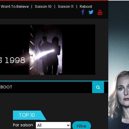
I Want To Believe
Saison 10
Saison 11
Reboot
EBOOT
TOP 10
Par saison