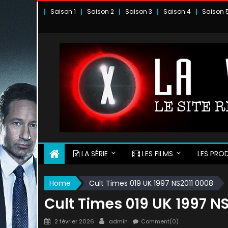
Skip
Saison 1
Saison 2
Saison 3
Saison 4
Saison 
to
content
LA SÉRIE
LES FILMS
LES PROD
Home
Cult Times 019 UK 1997 NS2011 0008
Cult Times 019 UK 1997 N
Posted
Author
2 février 2026
admin
Comment(0)