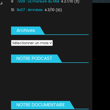
9
7x09 : La morsure du Mal
4.27/10
(11)
ui
10
9x07 : Amnésie
4.3/10
(10)
Archives
Archives
NOTRE PODCAST
NOTRE DOCUMENTAIRE