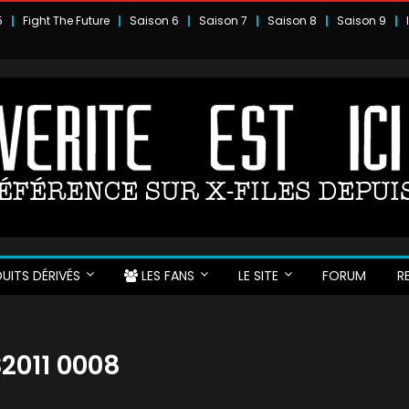
5
Fight The Future
Saison 6
Saison 7
Saison 8
Saison 9
UITS DÉRIVÉS
LES FANS
LE SITE
FORUM
R
S2011 0008