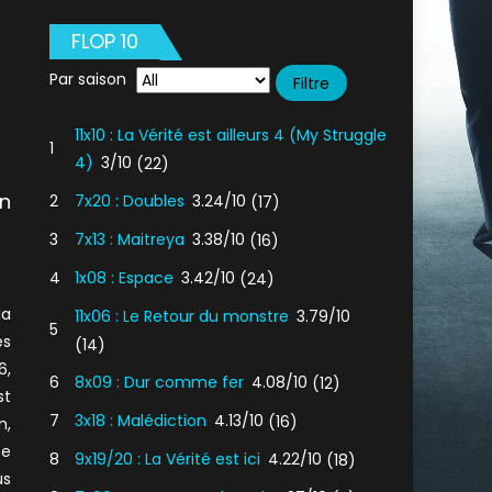
FLOP 10
Par saison
11x10 : La Vérité est ailleurs 4 (My Struggle
1
4)
3/10
(22)
on
2
7x20 : Doubles
3.24/10
(17)
3
7x13 : Maitreya
3.38/10
(16)
4
1x08 : Espace
3.42/10
(24)
la
11x06 : Le Retour du monstre
3.79/10
5
es
(14)
6,
6
8x09 : Dur comme fer
4.08/10
(12)
st
7
3x18 : Malédiction
4.13/10
(16)
n,
ce
8
9x19/20 : La Vérité est ici
4.22/10
(18)
us