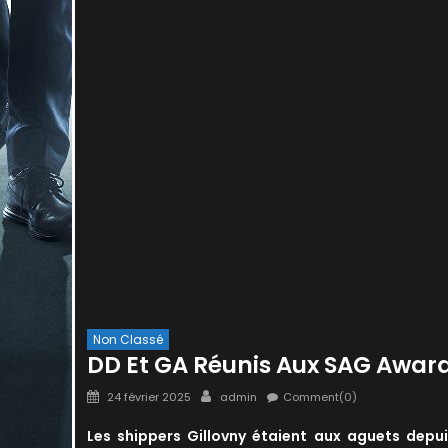
Non Classé
DD Et GA Réunis Aux SAG Awar
Posted
Author
24 février 2025
admin
Comment(0)
on
Les shippers Gillovny étaient aux aguets dep