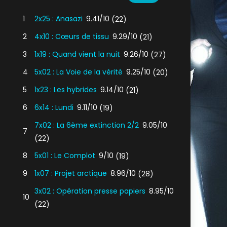
1
2x25 : Anasazi
9.41/10
(22)
2
4x10 : Cœurs de tissu
9.29/10
(21)
3
1x19 : Quand vient la nuit
9.26/10
(27)
4
5x02 : La Voie de la vérité
9.25/10
(20)
5
1x23 : Les hybrides
9.14/10
(21)
6
6x14 : Lundi
9.11/10
(19)
7x02 : La 6ème extinction 2/2
9.05/10
7
(22)
8
5x01 : Le Complot
9/10
(19)
9
1x07 : Projet arctique
8.96/10
(28)
3x02 : Opération presse papiers
8.95/10
10
(22)