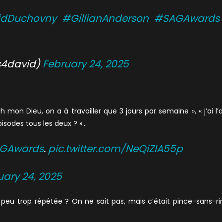
idDuchovny
#GillianAnderson
#SAGAwards
s4david)
February 24, 2025
 mon Dieu, on a à travailler que 3 jours par semaine », « j’ai l’a
pisodes tous les deux ? »…
GAwards
.
pic.twitter.com/NeQiZIA55p
uary 24, 2025
 peu trop répétée ? On ne sait pas, mais c’était pince-sans-ri