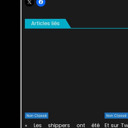
Articles liés
Non Classé
Non Classé
« Les shippers ont été
Et sur Tw