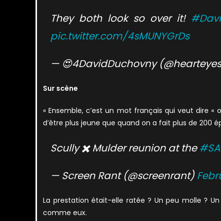
They both look so over it!
#Dav
pic.twitter.com/4sMUNYGrDs
— 😍4DavidDuchovny (@hearteye
Sur scène
« Ensemble, c’est un mot français qui veut dire « oh
d’être plus jeune que quand on a fait plus de 200 é
Scully ✖️ Mulder reunion at the
#SA
— Screen Rant (@screenrant)
Febr
La prestation était-elle ratée ? Un peu molle ? Un
comme eux.