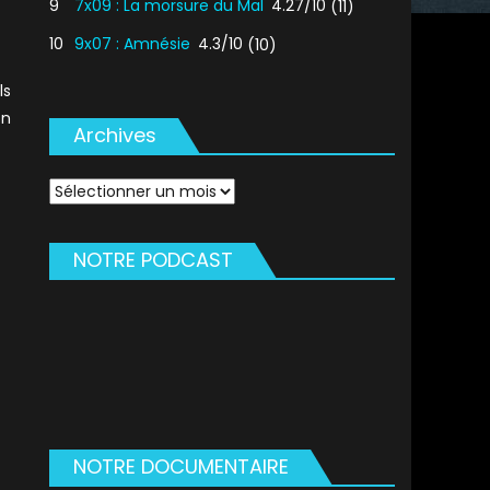
9
7x09 : La morsure du Mal
4.27/10
(11)
10
9x07 : Amnésie
4.3/10
(10)
ls
on
Archives
Archives
NOTRE PODCAST
NOTRE DOCUMENTAIRE