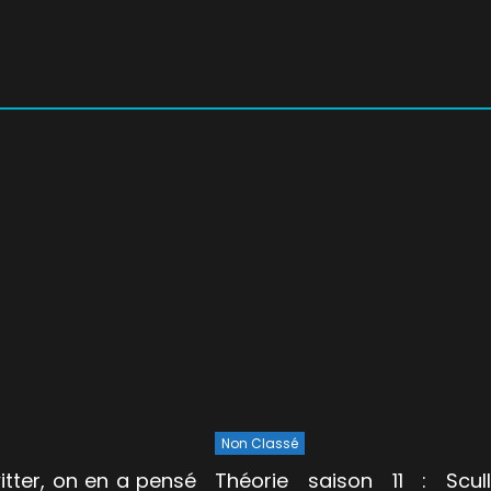
Non Classé
itter, on en a pensé
Théorie saison 11 : Scull