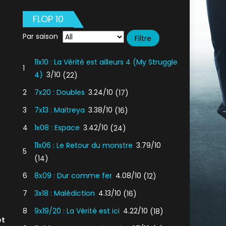
FLOP 10
Par saison
11x10 : La Vérité est ailleurs 4 (My Struggle
1
4)
3/10
(22)
2
7x20 : Doubles
3.24/10
(17)
3
7x13 : Maitreya
3.38/10
(16)
4
1x08 : Espace
3.42/10
(24)
11x06 : Le Retour du monstre
3.79/10
5
(14)
6
8x09 : Dur comme fer
4.08/10
(12)
7
3x18 : Malédiction
4.13/10
(16)
8
9x19/20 : La Vérité est ici
4.22/10
(18)
et