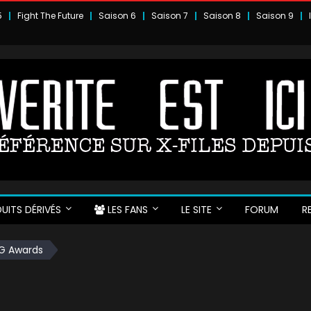
5
Fight The Future
Saison 6
Saison 7
Saison 8
Saison 9
UITS DÉRIVÉS
LES FANS
LE SITE
FORUM
R
AG Awards