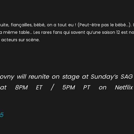
ite, fiançailles, bébé, on a tout eu ! (Peut-être pas le bébé…). I
 la même table… Les rares fans qui savent qu’une saison 12 est n
s acteurs sur scène.
vny will reunite on stage at Sunday’s SAG
 at 8PM ET / 5PM PT on Netflix
25