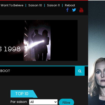
I Want To Believe
Saison 10
Saison 11
Reboot
EBOOT
TOP 10
Par saison