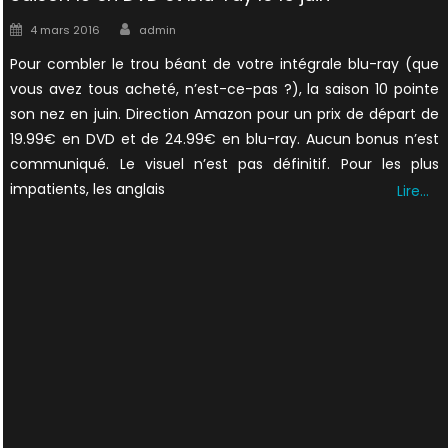
Author
Posted
4 mars 2016
admin
on
Pour combler le trou béant de votre intégrale blu-ray (que
vous avez tous acheté, n’est-ce-pas ?), la saison 10 pointe
son nez en juin. Direction Amazon pour un prix de départ de
19.99€ en DVD et de 24.99€ en blu-ray. Aucun bonus n’est
communiqué. Le visuel n’est pas définitif. Pour les plus
impatients, les anglais
Lire…