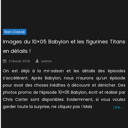
Non Classé
Images du 10×05 Babylon et les figurines Titans
en détails !
Author
Posted
2 février 2016
admin
on
On est déjà à la mi-saison et les détails des épisodes
s’accélèrent. Après Babylon, nous n’aurons qu’un épisode
pour avoir des choses inédites à découvrir et dénicher. Des
photos promo de l’épisode 10×05 Babylon, écrit et réalisé par
Chris Carter sont disponibles. Evidemment, si vous voulez
garder toute la surprise, ne cliquez pas ! Mais
Lire…