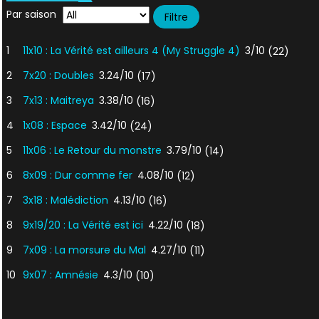
Par saison
1
11x10 : La Vérité est ailleurs 4 (My Struggle 4)
3/10
(22)
2
7x20 : Doubles
3.24/10
(17)
3
7x13 : Maitreya
3.38/10
(16)
4
1x08 : Espace
3.42/10
(24)
5
11x06 : Le Retour du monstre
3.79/10
(14)
6
8x09 : Dur comme fer
4.08/10
(12)
7
3x18 : Malédiction
4.13/10
(16)
8
9x19/20 : La Vérité est ici
4.22/10
(18)
9
7x09 : La morsure du Mal
4.27/10
(11)
10
9x07 : Amnésie
4.3/10
(10)