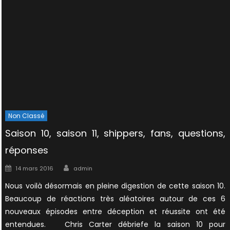
Non Classé
Saison 10, saison 11, shippers, fans, questions,
réponses
Author
Posted
14 mars 2016
admin
on
Nous voilà désormais en pleine digestion de cette saison 10.
Beaucoup de réactions très aléatoires autour de ces 6
nouveaux épisodes entre déception et réussite ont été
entendues. Chris Carter débriefe la saison 10 pour