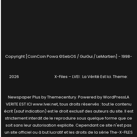
Copyright [CoinCoin Powa ©SebOS / GuiGui / LeMartien] - 1998-
2026
X-Files – LVEI : La Vérité Est Ici
. Theme:
Newspaper Plus by
Themecentury
. Powered by
WordPress
LA
VERITE EST ICI www.lvei.net, tous droits réservés : tout le contenu
écrit (sauf indication) est le droit exclusif des auteurs du site. Il est
strictement interdit de le reproduire sous quelque forme que ce
soit sans leur autorisation explicite. Cependant ce site n'est pas
un site officiel ou à but lucratif et les droits de la série The-X-FILES