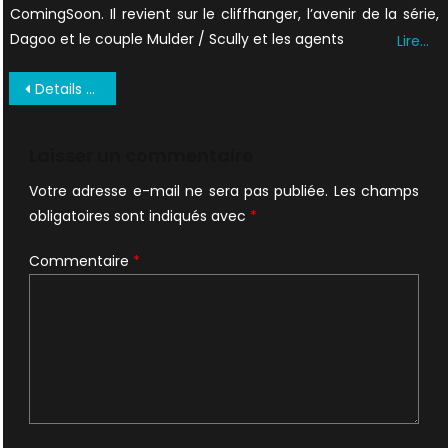
ComingSoon. Il revient sur le cliffhanger, l’avenir de la série,
Dagoo et le couple Mulder / Scully et les agents
Lire…
Navigation
Details Juin 1998 US (6)
de
l’article
Laisser un commentaire
Votre adresse e-mail ne sera pas publiée.
Les champs
obligatoires sont indiqués avec
*
Commentaire
*