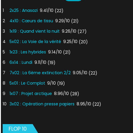
1
2x25 : Anasazi
9.41/10
(22)
2
4x10 : Cœurs de tissu
9.29/10
(21)
3
1x19 : Quand vient la nuit
9.26/10
(27)
4
5x02 : La Voie de la vérité
9.25/10
(20)
5
1x23 : Les hybrides
9.14/10
(21)
6
6x14 : Lundi
9.11/10
(19)
7
7x02 : La 6ème extinction 2/2
9.05/10
(22)
8
5x01 : Le Complot
9/10
(19)
9
1x07 : Projet arctique
8.96/10
(28)
10
3x02 : Opération presse papiers
8.95/10
(22)
FLOP 10