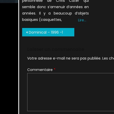
personnelle de Chris Cater qui
semble donc s’amenuir d’années en
années. Il y a beaucoup d’objets
basiques (casquettes,
Lire…
Navigation
Dominical – 1996 -1
de
l’article
Laisser un commentaire
Votre adresse e-mail ne sera pas publiée.
Les ch
Commentaire
*