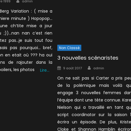
e 1999
admin
Berg Variation : ( mise a
rniere minute ) Hopopop…
, une ch’tite mise a jour
eu ;))…nan nan c’est rien
etez pas…je suis tout fou
 sais pas pourquoi… bref,
Non Classé
on en etait où ??? ha oui
3 nouvelles scénaristes
iens de rajouter dans la
Author
Posted
9 août 2017
admin
oilers, les photos
Lire…
on
On ne sait pas si Carter a pris pe
de la polémique mais voilà qu’
engage 3 nouvelles femmes da
l’équipe dont une tête connue. Kar
Nielson qui a travaillé en tant q
script coordinator sur la saison 
écrira un épisode. De plus, Krist
Cloke et Shannon Hamblin écriro