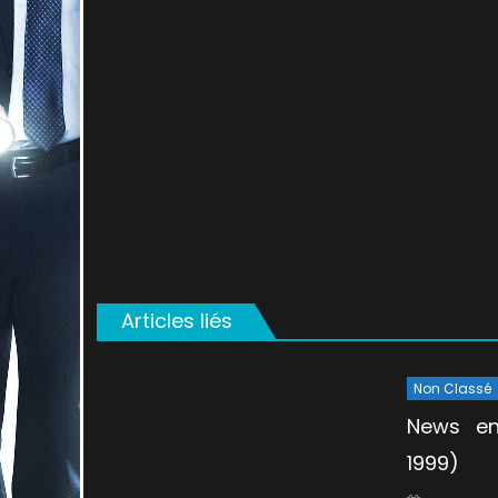
on
Articles liés
Non Classé
News e
1999)