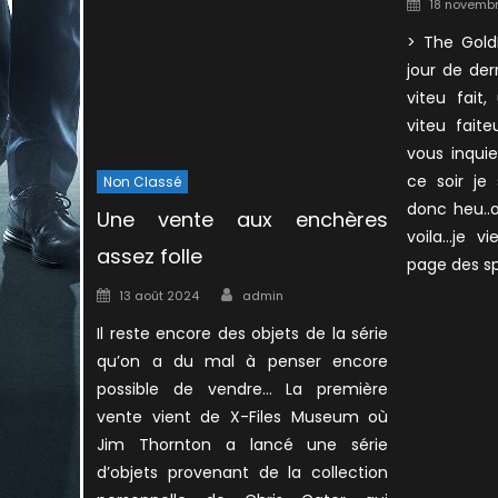
Posted
18 novembr
on
> The Gold
jour de de
viteu fait
viteu fait
vous inqui
ce soir je
Non Classé
donc heu..
Une vente aux enchères
voila…je v
assez folle
page des sp
Author
Posted
13 août 2024
admin
on
Il reste encore des objets de la série
qu’on a du mal à penser encore
possible de vendre… La première
vente vient de X-Files Museum où
Jim Thornton a lancé une série
d’objets provenant de la collection