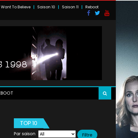
I Want To Believe
Saison 10
Saison 11
Reboot
EBOOT
TOP 10
Par saison