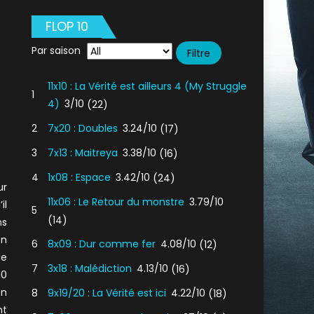
FLOP 10
Par saison
11x10 : La Vérité est ailleurs 4 (My Struggle
1
4)
3/10
(22)
2
7x20 : Doubles
3.24/10
(17)
3
7x13 : Maitreya
3.38/10
(16)
4
1x08 : Espace
3.42/10
(24)
ur
11x06 : Le Retour du monstre
3.79/10
il
5
(14)
ns
en
6
8x09 : Dur comme fer
4.08/10
(12)
ue
7
3x18 : Malédiction
4.13/10
(16)
10
en
8
9x19/20 : La Vérité est ici
4.22/10
(18)
nt