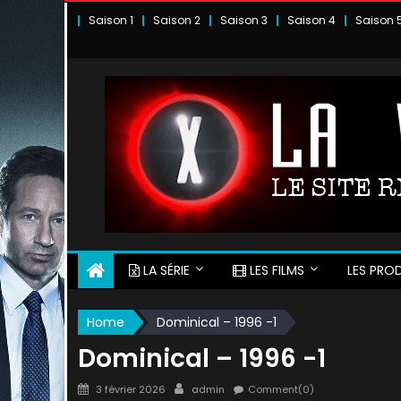
Skip
Saison 1
Saison 2
Saison 3
Saison 4
Saison 
to
content
LA SÉRIE
LES FILMS
LES PROD
Home
Dominical – 1996 -1
Dominical – 1996 -1
Posted
Author
3 février 2026
admin
Comment(0)