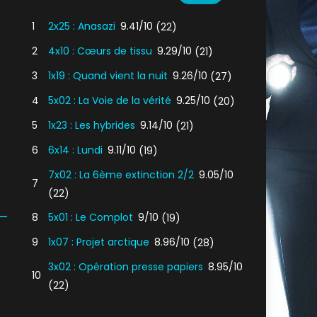
1
2x25 : Anasazi
9.41/10
(22)
2
4x10 : Cœurs de tissu
9.29/10
(21)
3
1x19 : Quand vient la nuit
9.26/10
(27)
4
5x02 : La Voie de la vérité
9.25/10
(20)
5
1x23 : Les hybrides
9.14/10
(21)
6
6x14 : Lundi
9.11/10
(19)
7x02 : La 6ème extinction 2/2
9.05/10
7
(22)
8
5x01 : Le Complot
9/10
(19)
9
1x07 : Projet arctique
8.96/10
(28)
3x02 : Opération presse papiers
8.95/10
10
(22)