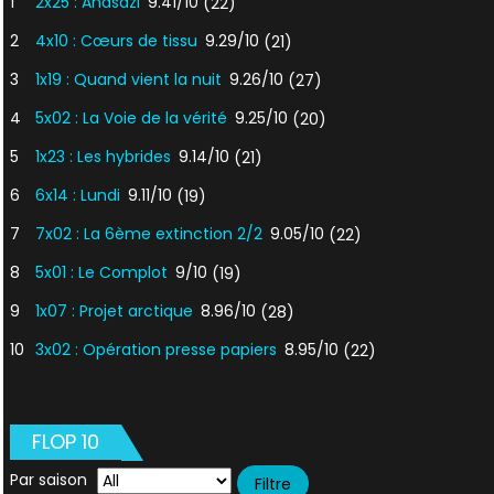
1
2x25 : Anasazi
9.41/10
(22)
2
4x10 : Cœurs de tissu
9.29/10
(21)
3
1x19 : Quand vient la nuit
9.26/10
(27)
4
5x02 : La Voie de la vérité
9.25/10
(20)
5
1x23 : Les hybrides
9.14/10
(21)
6
6x14 : Lundi
9.11/10
(19)
7
7x02 : La 6ème extinction 2/2
9.05/10
(22)
8
5x01 : Le Complot
9/10
(19)
9
1x07 : Projet arctique
8.96/10
(28)
10
3x02 : Opération presse papiers
8.95/10
(22)
FLOP 10
Par saison