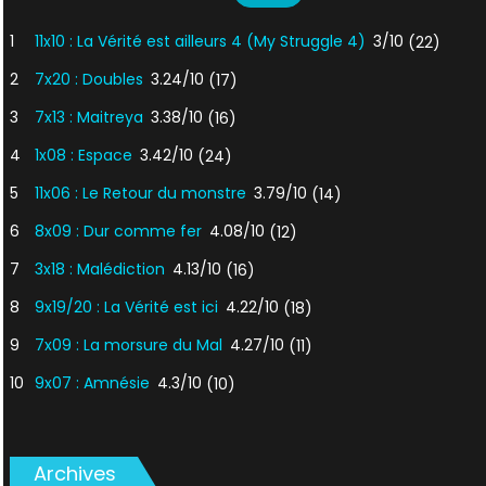
1
11x10 : La Vérité est ailleurs 4 (My Struggle 4)
3/10
(22)
2
7x20 : Doubles
3.24/10
(17)
3
7x13 : Maitreya
3.38/10
(16)
4
1x08 : Espace
3.42/10
(24)
5
11x06 : Le Retour du monstre
3.79/10
(14)
6
8x09 : Dur comme fer
4.08/10
(12)
7
3x18 : Malédiction
4.13/10
(16)
8
9x19/20 : La Vérité est ici
4.22/10
(18)
9
7x09 : La morsure du Mal
4.27/10
(11)
10
9x07 : Amnésie
4.3/10
(10)
Archives