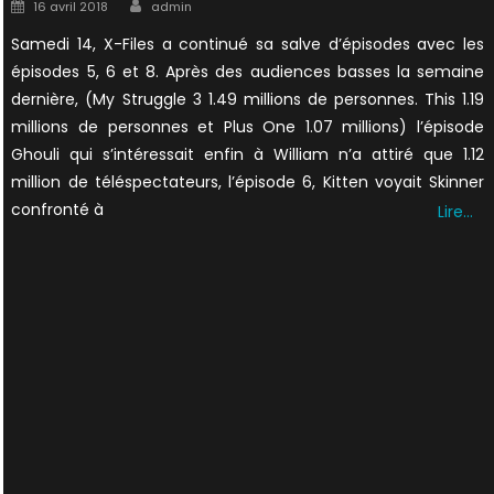
Author
Posted
16 avril 2018
admin
on
Samedi 14, X-Files a continué sa salve d’épisodes avec les
épisodes 5, 6 et 8. Après des audiences basses la semaine
dernière, (My Struggle 3 1.49 millions de personnes. This 1.19
millions de personnes et Plus One 1.07 millions) l’épisode
Ghouli qui s’intéressait enfin à William n’a attiré que 1.12
million de téléspectateurs, l’épisode 6, Kitten voyait Skinner
confronté à
Lire…