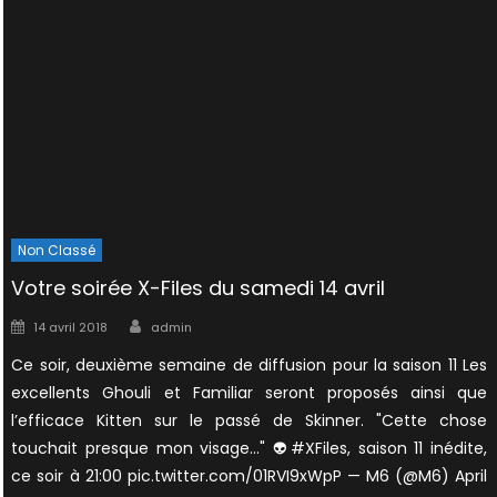
Non Classé
Votre soirée X-Files du samedi 14 avril
Author
Posted
14 avril 2018
admin
on
Ce soir, deuxième semaine de diffusion pour la saison 11 Les
excellents Ghouli et Familiar seront proposés ainsi que
l’efficace Kitten sur le passé de Skinner. "Cette chose
touchait presque mon visage…" 👽#XFiles, saison 11 inédite,
ce soir à 21:00 pic.twitter.com/01RVI9xWpP — M6 (@M6) April