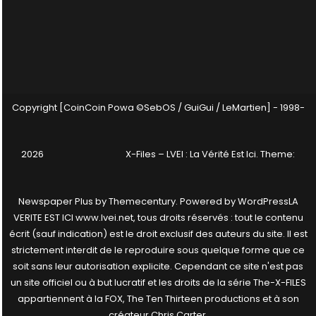
Copyright [CoinCoin Powa ©SebOS / GuiGui / LeMartien] - 1998-
2026
X-Files – LVEI : La Vérité Est Ici
. Theme:
Newspaper Plus by
Themecentury
. Powered by
WordPress
LA
VERITE EST ICI www.lvei.net, tous droits réservés : tout le contenu
écrit (sauf indication) est le droit exclusif des auteurs du site. Il est
strictement interdit de le reproduire sous quelque forme que ce
soit sans leur autorisation explicite. Cependant ce site n'est pas
un site officiel ou à but lucratif et les droits de la série The-X-FILES
appartiennent à la FOX, The Ten Thirteen productions et à son
créateur Chris Carter.