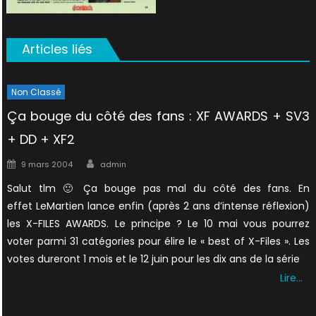
Articles liés
Non Classé
Ça bouge du côté des fans : XF AWARDS + SV3
+ DD + XF2
Author
Posted
9 mars 2004
admin
on
Salut tlm 🙂 Ça bouge pas mal du côté des fans. En
effet LeMartien lance enfin (après 2 ans d’intense réflexion)
les X-FILES AWARDS. Le principe ? Le 10 mai vous pourrez
voter parmi 31 catégories pour élire le « best of X-Files ». Les
votes dureront 1 mois et le 12 juin pour les dix ans de la série
Lire…