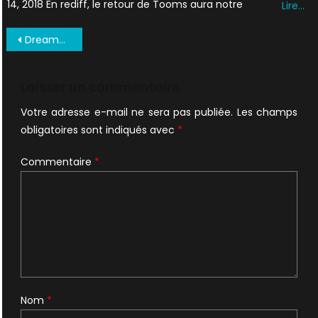
14, 2018 En rediff, le retour de Tooms aura notre
Lire…
Navigation
DreamWatch Issue 25 0024
de
l’article
Laisser un commentaire
Votre adresse e-mail ne sera pas publiée.
Les champs
obligatoires sont indiqués avec
*
Commentaire
*
Nom
*