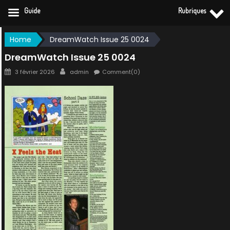
Guide
Rubriques
Skip
Home
DreamWatch Issue 25 0024
to
DreamWatch Issue 25 0024
content
Posted
Author
3 février 2026
admin
Comment(0)
on