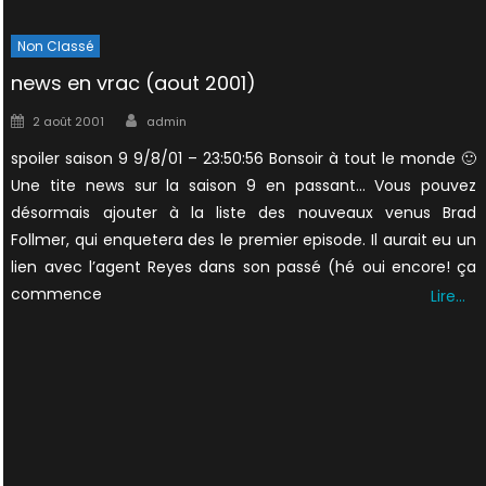
Non Classé
news en vrac (aout 2001)
Author
Posted
2 août 2001
admin
on
spoiler saison 9 9/8/01 – 23:50:56 Bonsoir à tout le monde 🙂
Une tite news sur la saison 9 en passant… Vous pouvez
désormais ajouter à la liste des nouveaux venus Brad
Follmer, qui enquetera des le premier episode. Il aurait eu un
lien avec l’agent Reyes dans son passé (hé oui encore! ça
commence
Lire…