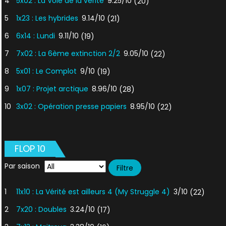
4
5x02 : La Voie de la vérité
9.25/10
(20)
5
1x23 : Les hybrides
9.14/10
(21)
6
6x14 : Lundi
9.11/10
(19)
7
7x02 : La 6ème extinction 2/2
9.05/10
(22)
8
5x01 : Le Complot
9/10
(19)
9
1x07 : Projet arctique
8.96/10
(28)
10
3x02 : Opération presse papiers
8.95/10
(22)
FLOP 10
Par saison
1
11x10 : La Vérité est ailleurs 4 (My Struggle 4)
3/10
(22)
2
7x20 : Doubles
3.24/10
(17)