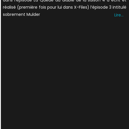
dans l’épisode La Queue du diable de la saison 4 a écrit et
réalisé (première fois pour lui dans X-Files) l’épisode 3 intitulé
sobrement Mulder
Lire…