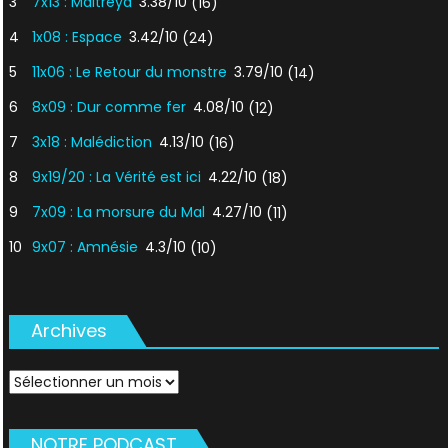
3
7x13 : Maitreya
3.38/10
(16)
4
1x08 : Espace
3.42/10
(24)
5
11x06 : Le Retour du monstre
3.79/10
(14)
6
8x09 : Dur comme fer
4.08/10
(12)
7
3x18 : Malédiction
4.13/10
(16)
8
9x19/20 : La Vérité est ici
4.22/10
(18)
9
7x09 : La morsure du Mal
4.27/10
(11)
10
9x07 : Amnésie
4.3/10
(10)
Archives
Archives
NOTRE PODCAST