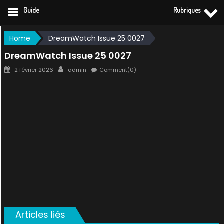
Guide
Rubriques
Skip
Home
DreamWatch Issue 25 0027
to
DreamWatch Issue 25 0027
content
Posted
Author
2 février 2026
admin
Comment(0)
on
Articles liés