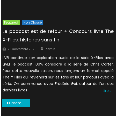
Featured
Non Classé
Le podcast est de retour + Concours livre The
X-Files: histoires sans fin
Author
Posted
23 septembre 2021
admin
on
LVEI continue son exploration audio de la série X-Files avec
LiVEI, le podcast 100% consacré à la série de Chris Carter.
Pour cette nouvelle saison, nous lançons un format appelé
The Y Files qui reviendra sur les fans et leur parcours avec la
série. On commence avec Frédéric Gai, auteur de l’un des
derniers livres
Lire…
Navigation
DreamWatch Issue 25 0027
de