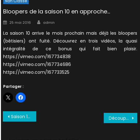
Non Classé
Bloopers de la saison 10 en approche…
Author
Posted
25 mai 2016
admin
on
La saison 10 arrive le mois prochain mais déjà les bloopers
(bêtisiers) ont fuité. Découvrez en trois vidéos, la quasi
intégralité de ce bonus qui fait bien plaisir.
https://vimeo.com/167734838
https://vimeo.com/167734686
https://vimeo.com/167733525
Partager :
Navigation
Saison 11 en vidéo repoussée !
Découpage Martien : Arc 3
de
l’article