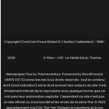
Copyright [CoinCoin Powa ©SebOS / GuiGui / LeMartien] - 1998-
2026
X-Files – LVEI : La Vérité Est Ici
. Theme:
Newspaper Plus by
Themecentury
. Powered by
WordPress
LA
VERITE EST ICI www.lvei.net, tous droits réservés : tout le contenu
écrit (sauf indication) est le droit exclusif des auteurs du site. Il est
strictement interdit de le reproduire sous quelque forme que ce
soit sans leur autorisation explicite. Cependant ce site n'est pas
un site officiel ou à but lucratif et les droits de la série The-X-FILES
appartiennent à la FOX, The Ten Thirteen productions et à son