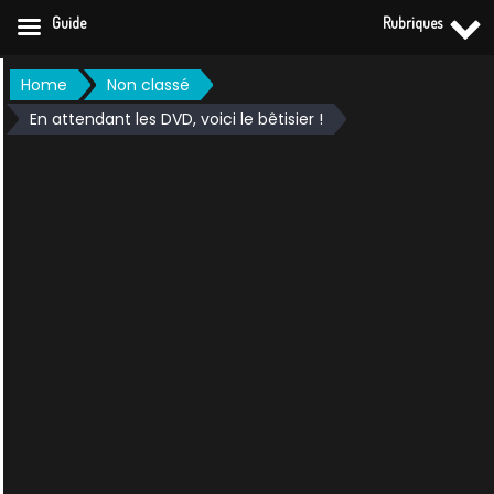
Guide
Rubriques
Skip
Home
Non classé
to
En attendant les DVD, voici le bêtisier !
content