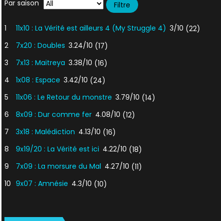
Par saison
1
11x10 : La Vérité est ailleurs 4 (My Struggle 4)
3/10
(22)
2
7x20 : Doubles
3.24/10
(17)
3
7x13 : Maitreya
3.38/10
(16)
4
1x08 : Espace
3.42/10
(24)
5
11x06 : Le Retour du monstre
3.79/10
(14)
6
8x09 : Dur comme fer
4.08/10
(12)
7
3x18 : Malédiction
4.13/10
(16)
8
9x19/20 : La Vérité est ici
4.22/10
(18)
9
7x09 : La morsure du Mal
4.27/10
(11)
10
9x07 : Amnésie
4.3/10
(10)