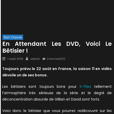
Non Classé
En Attendant Les DVD, Voici Le
Bêtisier !
Posted
Author
1 août 2018
admin
Comment(0)
on
Toujours prévu le 22 août en France, la saison 11 en vidéo
dévoile un de ses bonus.
Les bêtisiers sont toujours bons pour
X-Files
tellement
l’atmosphère très sérieuse de la série et le degré de
déconcentration absurde de Gillian et David sont forts.
Voici donc le bêtisier que vous pourrez redécouvrir sur les