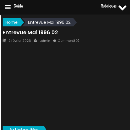
Guide
Rubriques
Skip
Home
Entrevue Mai 1996 02
to
Entrevue Mai 1996 02
content
Posted
Author
2 février 2026
admin
Comment(0)
on