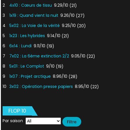
2
4x10 : Cœurs de tissu
9.29/10
(21)
3
1x19 : Quand vient la nuit
9.26/10
(27)
4
5x02 : La Voie de la vérité
9.25/10
(20)
5
1x23 : Les hybrides
9.14/10
(21)
6
6x14 : Lundi
9.11/10
(19)
7
7x02 : La 6ème extinction 2/2
9.05/10
(22)
8
5x01 : Le Complot
9/10
(19)
9
1x07 : Projet arctique
8.96/10
(28)
10
3x02 : Opération presse papiers
8.95/10
(22)
FLOP 10
Par saison