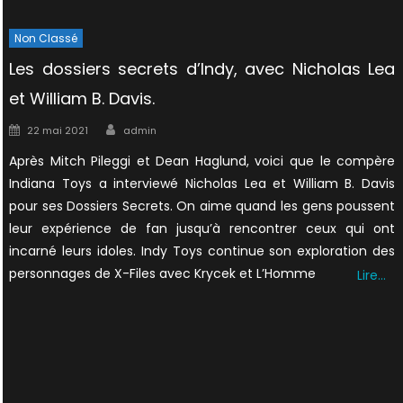
Non Classé
Les dossiers secrets d’Indy, avec Nicholas Lea
et William B. Davis.
Author
Posted
22 mai 2021
admin
on
Après Mitch Pileggi et Dean Haglund, voici que le compère
Indiana Toys a interviewé Nicholas Lea et William B. Davis
pour ses Dossiers Secrets. On aime quand les gens poussent
leur expérience de fan jusqu’à rencontrer ceux qui ont
incarné leurs idoles. Indy Toys continue son exploration des
personnages de X-Files avec Krycek et L’Homme
Lire…