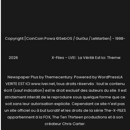
Copyright [CoinCoin Powa ©SebOS / GuiGui / LeMartien] - 1998-
2026
X-Files – LVEI : La Vérité Est Ici
. Theme:
Newspaper Plus by
Themecentury
. Powered by
WordPress
LA
VERITE EST ICI www.lvei.net, tous droits réservés : tout le contenu
écrit (sauf indication) est le droit exclusif des auteurs du site. Il est
strictement interdit de le reproduire sous quelque forme que ce
soit sans leur autorisation explicite. Cependant ce site n'est pas
un site officiel ou à but lucratif et les droits de la série The-X-FILES
appartiennent à la FOX, The Ten Thirteen productions et à son
créateur Chris Carter.