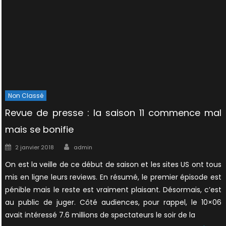
Non Classé
Revue de presse : la saison 11 commence mal
mais se bonifie
Author
Posted
2 janvier 2018
admin
on
On est la veille de ce début de saison et les sites US ont tous
mis en ligne leurs reviews. En résumé, le premier épisode est
pénible mais le reste est vraiment plaisant. Désormais, c’est
au public de juger. Côté audiences, pour rappel, le 10×06
avait intéressé 7.6 millions de spectateurs le soir de la