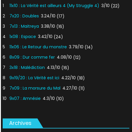
1
11x10 : La Vérité est ailleurs 4 (My Struggle 4)
3/10
(22)
2
7x20 : Doubles
3.24/10
(17)
3
7x13 : Maitreya
3.38/10
(16)
4
1x08 : Espace
3.42/10
(24)
5
11x06 : Le Retour du monstre
3.79/10
(14)
6
8x09 : Dur comme fer
4.08/10
(12)
7
3x18 : Malédiction
4.13/10
(16)
8
9x19/20 : La Vérité est ici
4.22/10
(18)
9
7x09 : La morsure du Mal
4.27/10
(11)
10
9x07 : Amnésie
4.3/10
(10)
Archives