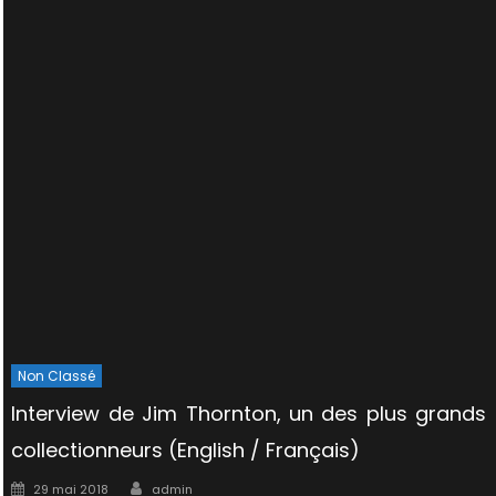
Non Classé
Interview de Jim Thornton, un des plus grands
collectionneurs (English / Français)
Author
Posted
29 mai 2018
admin