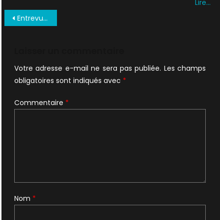
Lire…
Navigation
Entrevue Mai 1996 02
de
l’article
Laisser un commentaire
Votre adresse e-mail ne sera pas publiée.
Les champs
obligatoires sont indiqués avec
*
Commentaire
*
Nom
*