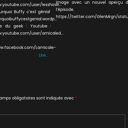
image avec un nouvel aperçu 
w.youtube.com/user/lesshowr…
l’épisode.
urquoi Buffy c’est génial
https://twitter.com/GlenMrgn/sta
rquoibuffycestgenial.wordp…
le du geek : Youtube :
w.youtube.com/user/amicaled…
www.facebook.com/Lamicale-
Lire…
amps obligatoires sont indiqués avec
*