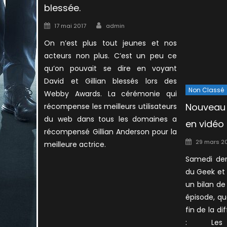
blessée.
Author
Posted
17 mai 2017
admin
on
On n’est plus tout jeunes et nos
acteurs non plus. C’est un peu ce
qu’on pouvait se dire en voyant
David et Gillian blessés lors des
Non Classé
Webby Awards. La cérémonie qui
Nouveau b
récompense les meilleurs utilisateurs
du web dans tous les domaines a
en vidéo
récompensé Gillian Anderson pour la
Posted
29 mars 2
meilleure actrice.
on
Samedi dern
du Geek et 
un bilan de
épisode, q
fin de la dif
: Les