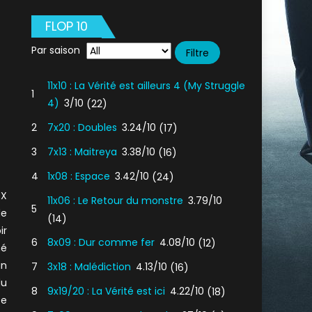
FLOP 10
Par saison
11x10 : La Vérité est ailleurs 4 (My Struggle
1
4)
3/10
(22)
2
7x20 : Doubles
3.24/10
(17)
3
7x13 : Maitreya
3.38/10
(16)
4
1x08 : Espace
3.42/10
(24)
OX
11x06 : Le Retour du monstre
3.79/10
5
de
(14)
ir
6
8x09 : Dur comme fer
4.08/10
(12)
mé
an
7
3x18 : Malédiction
4.13/10
(16)
du
8
9x19/20 : La Vérité est ici
4.22/10
(18)
te