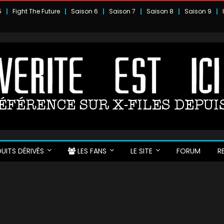
5
Fight The Future
Saison 6
Saison 7
Saison 8
Saison 9
UITS DÉRIVÉS
LES FANS
LE SITE
FORUM
R