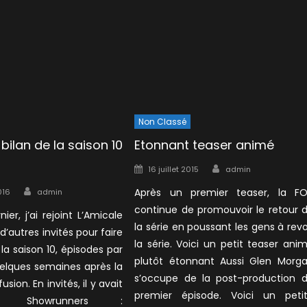
Non Classé
ilan de la saison 10
Etonnant teaser animé
Author
Posted
16 juillet 2015
admin
on
Author
Après un premier teaser, la F
016
admin
continue de promouvoir le retour 
ier, j’ai rejoint L’Amicale
la série en poussant les gens à revo
d’autres invités pour faire
la série. Voici un petit teaser ani
 la saison 10, épisodes par
plutôt étonnant Aussi Glen Morg
uelques semaines après la
s’occupe de la post-production 
fusion. En invités, il y avait
premier épisode. Voici un peti
 Showrunners :