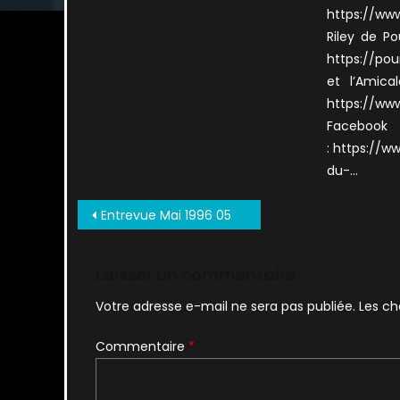
https://ww
Riley de Po
https://pou
et l’Amica
https://ww
Facebook
: https://
du-…
Navigation
Entrevue Mai 1996 05
de
l’article
Laisser un commentaire
Votre adresse e-mail ne sera pas publiée.
Les ch
Commentaire
*