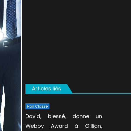
on
Articles liés
Non Classé
David, blessé, donne un
Webby Award à Gillian,