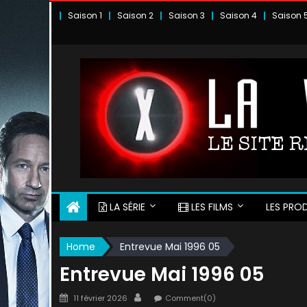
Skip
Saison 1
Saison 2
Saison 3
Saison 4
Saison 
to
content
LA SÉRIE
LES FILMS
LES PROD
Home
Entrevue Mai 1996 05
Entrevue Mai 1996 05
Posted
Author
11 février 2026
Comment(0)