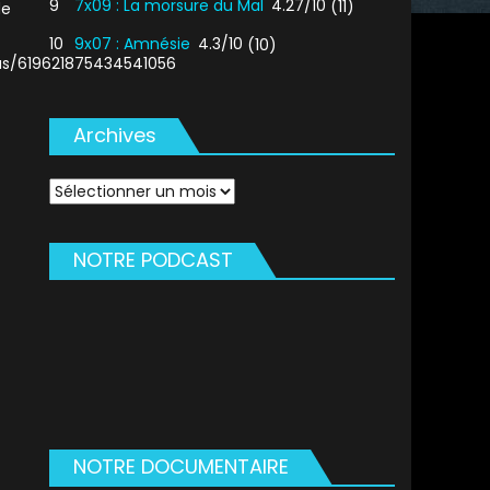
9
7x09 : La morsure du Mal
4.27/10
(11)
de
10
9x07 : Amnésie
4.3/10
(10)
tus/619621875434541056
Archives
Archives
NOTRE PODCAST
NOTRE DOCUMENTAIRE