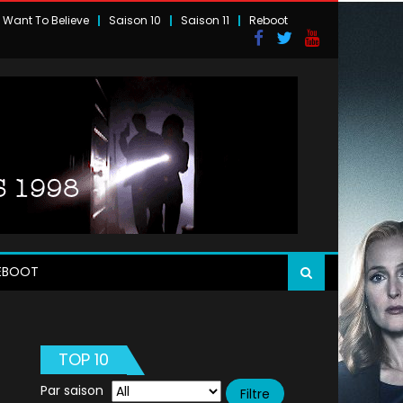
I Want To Believe
Saison 10
Saison 11
Reboot
EBOOT
TOP 10
Par saison