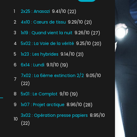
1
2x25 : Anasazi
9.41/10
(22)
2
4x10 : Cœurs de tissu
9.29/10
(21)
3
1x19 : Quand vient la nuit
9.26/10
(27)
4
5x02 : La Voie de la vérité
9.25/10
(20)
5
1x23 : Les hybrides
9.14/10
(21)
6
6x14 : Lundi
9.11/10
(19)
7x02 : La 6ème extinction 2/2
9.05/10
7
(22)
8
5x01 : Le Complot
9/10
(19)
9
1x07 : Projet arctique
8.96/10
(28)
3x02 : Opération presse papiers
8.95/10
10
(22)