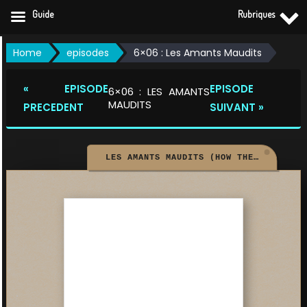
Guide
Rubriques
Skip
Home
episodes
6×06 : Les Amants Maudits
to
content
« EPISODE
EPISODE
6×06 : LES AMANTS
MAUDITS
PRECEDENT
SUIVANT »
LES AMANTS MAUDITS (HOW THE GHOSTS STOLE CHRISTMAS)