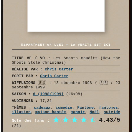
DEPARTMENT OF LVEI • LA VERITE EST ICI
TITRE VF / VO :
Les Amants maudits (How the
Ghosts Stole Christmas)
RÉALISÉ PAR :
Chris Carter
ECRIT PAR :
Chris Carter
DIFFUSIONS
🇺🇸 : 13 décembre 1998 / 🇫🇷 : 23
septembre 1999
SAISON :
6 (1998/1999)
(#6x08)
AUDIENCES :
17,31
THÈMES :
cadeaux
,
comédie
,
Fantôme
,
fantômes
,
illusion
,
maison hantée
,
manoir
,
Noël
,
suicide
4.43/5
Note des fans :
(21)