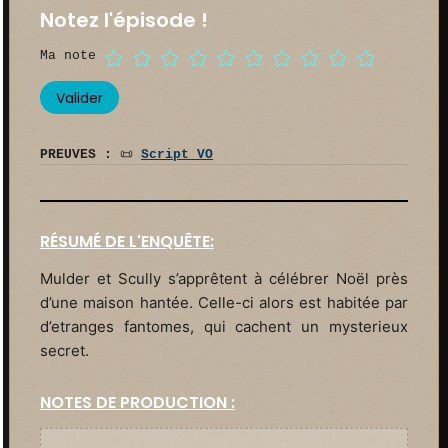
Notez l'épisode !
Ma note
PREUVES :
📜
Script VO
RÉSUMÉ DE L'ENQUÊTE:
Mulder et Scully s’apprêtent à célébrer Noël près
d’une maison hantée. Celle-ci alors est habitée par
d’etranges fantomes, qui cachent un mysterieux
secret.
NOTES DE PRODUCTION :