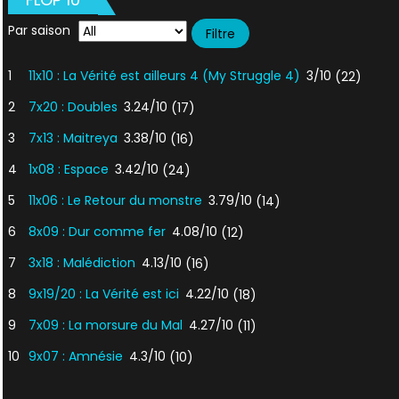
Par saison
1
11x10 : La Vérité est ailleurs 4 (My Struggle 4)
3/10
(22)
2
7x20 : Doubles
3.24/10
(17)
3
7x13 : Maitreya
3.38/10
(16)
4
1x08 : Espace
3.42/10
(24)
5
11x06 : Le Retour du monstre
3.79/10
(14)
6
8x09 : Dur comme fer
4.08/10
(12)
7
3x18 : Malédiction
4.13/10
(16)
8
9x19/20 : La Vérité est ici
4.22/10
(18)
9
7x09 : La morsure du Mal
4.27/10
(11)
10
9x07 : Amnésie
4.3/10
(10)