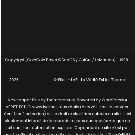
Copyright [CoinCoin Powa ©SebOS / GuiGui / LeMartien] - 1998-
2026
X-Files – LVEI : La Vérité Est Ici
. Theme:
Newspaper Plus by
Themecentury
. Powered by
WordPress
LA
VERITE EST ICI www.lvei.net, tous droits réservés : tout le contenu
écrit (sauf indication) est le droit exclusif des auteurs du site. Il est
strictement interdit de le reproduire sous quelque forme que ce
soit sans leur autorisation explicite. Cependant ce site n'est pas
un site officiel ou à but lucratif et les droits de la série The-X-FILES