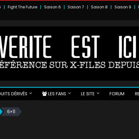
5
Fight The Future
Saison 6
Saison 7
Saison 8
Saison 9
UITS DÉRIVÉS
LES FANS
LE SITE
FORUM
R
6×11