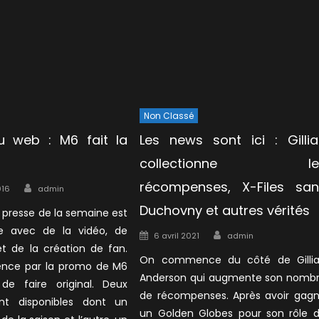
Non Classé
u web : M6 fait la
Les news sont ici : Gilli
collectionne le
Author
récompenses, X-Files san
016
admin
Duchovny et autres vérités
 presse de la semaine est
he avec de la vidéo, de
Author
Posted
6 avril 2021
admin
 et de la création de fan.
on
On commence du côté de Gilli
ce par la promo de M6
Anderson qui augmente son nomb
de faire original. Deux
de récompenses. Après avoir gag
nt disponibles dont un
un Golden Globes pour son rôle 