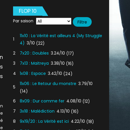
FLOP 10
Par saison
11x10 : La Vérité est ailleurs 4 (My Struggle
1
4)
3/10
(22)
2
7x20 : Doubles
3.24/10
(17)
an
3
7x13 : Maitreya
3.38/10
(16)
s
4
1x08 : Espace
3.42/10
(24)
s
11x06 : Le Retour du monstre
3.79/10
5
(14)
6
8x09 : Dur comme fer
4.08/10
(12)
an
7
3x18 : Malédiction
4.13/10
(16)
re
né
8
9x19/20 : La Vérité est ici
4.22/10
(18)
de