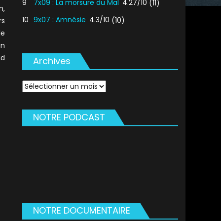
9
7x09 : La morsure du Mal
4.27/10
(11)
n,
10
9x07 : Amnésie
4.3/10
(10)
rs
le
un
id
Archives
Archives
NOTRE PODCAST
NOTRE DOCUMENTAIRE