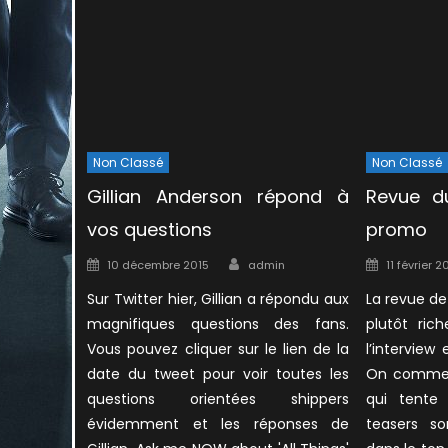
Non Classé
Non Classé
Gillian Anderson répond à
Revue d
vos questions
promo
Author
Posted
Posted
10 décembre 2015
admin
11 février 2
on
on
Sur Twitter hier, Gillian a répondu aux
La revue de
magnifiques questions des fans.
plutôt ric
Vous pouvez cliquer sur le lien de la
l’interview
date du tweet pour voir toutes les
On commen
questions orientées shippers
qui tente 
évidemment et les réponses de
teasers so