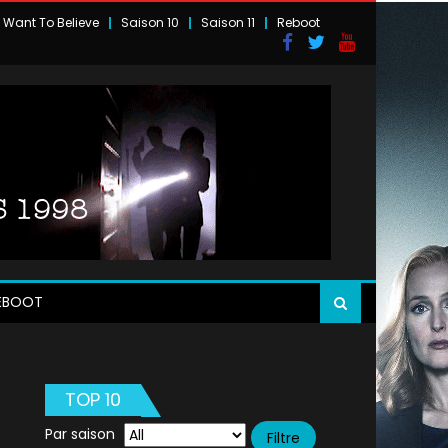
I Want To Believe
Saison 10
Saison 11
Reboot
EBOOT
TOP 10
Par saison