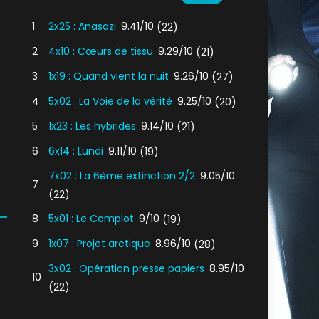
1
2x25 : Anasazi
9.41/10
(22)
2
4x10 : Cœurs de tissu
9.29/10
(21)
3
1x19 : Quand vient la nuit
9.26/10
(27)
4
5x02 : La Voie de la vérité
9.25/10
(20)
5
1x23 : Les hybrides
9.14/10
(21)
6
6x14 : Lundi
9.11/10
(19)
7x02 : La 6ème extinction 2/2
9.05/10
7
(22)
8
5x01 : Le Complot
9/10
(19)
9
1x07 : Projet arctique
8.96/10
(28)
3x02 : Opération presse papiers
8.95/10
10
(22)