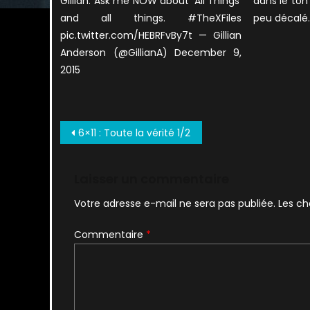
Gillian. Ask me NOW about 'All Things'
dans le ton 
and all things. #TheXFiles
peu décalé.
pic.twitter.com/HEBRFvBy7t — Gillian
Anderson (@GillianA) December 9,
2015
Navigation
6×11 : Toute la vérité 1/2
de
l’article
Laisser un commentaire
Votre adresse e-mail ne sera pas publiée.
Les ch
Commentaire
*