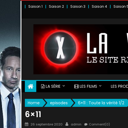
Skip
Saison 1
Saison 2
Saison 3
Saison 4
Saison 
to
content
LA SÉRIE
LES FILMS
LES PROD
Home
episodes
6×11 : Toute la vérité 1/2
6×11
Posted
Author
26 septembre 2020
admin
Comment(0)