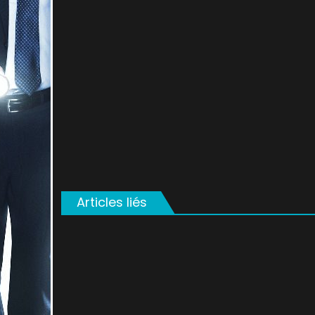
on
Articles liés