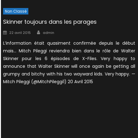
Non Classé
Skinner toujours dans les parages
Author
Posted
22 avril 2015
admin
on
L’information était quasiment confirmée depuis le début
mais… Mitch Pileggi reviendra bien dans le rôle de Walter
Skinner pour les 6 épisodes de X-Files. Very happy to
announce that Walter Skinner will once again be getting all
grumpy and bitchy with his two wayward kids. Very happy. —
Mitch Pileggi (@MitchPileggi1) 20 Avril 2015