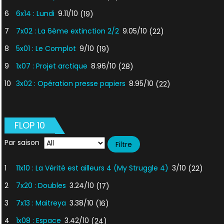
6
6x14 : Lundi
9.11/10
(19)
7
7x02 : La 6ème extinction 2/2
9.05/10
(22)
8
5x01 : Le Complot
9/10
(19)
9
1x07 : Projet arctique
8.96/10
(28)
10
3x02 : Opération presse papiers
8.95/10
(22)
FLOP 10
Par saison
1
11x10 : La Vérité est ailleurs 4 (My Struggle 4)
3/10
(22)
2
7x20 : Doubles
3.24/10
(17)
3
7x13 : Maitreya
3.38/10
(16)
4
1x08 : Espace
3.42/10
(24)