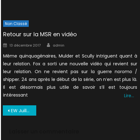
Non Classé
Retour sur la MSR en vidéo
Author
Posted
13 décembre 2017
admin
on
Même quinquagénaires, Mulder et Scully intriguent quant à
leur relation. Fox a sorti une nouvelle vidéo qui revient sur
leur relation. On ne revient pas sur la guerre noromo /
shipper. 24 ans après le début de la série, on n’en est plus là.
Il est désormais plus utile de savoir s’il est toujours
intéressant
Lire…
Navigation
EW Juillet 1998 US (6)
de
l’article
Laisser un commentaire