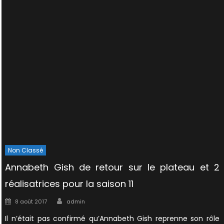
Non Classé
Annabeth Gish de retour sur le plateau et 2
réalisatrices pour la saison 11
Author
Posted
8 août 2017
admin
on
Il n’était pas confirmé qu’Annabeth Gish reprenne son rôle