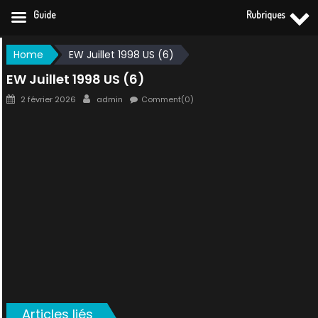
Guide
Rubriques
Skip
Home
EW Juillet 1998 US (6)
to
EW Juillet 1998 US (6)
content
Posted
Author
2 février 2026
admin
Comment(0)
on
Articles liés