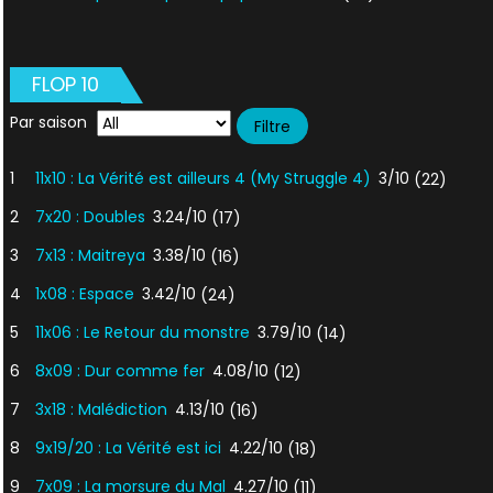
FLOP 10
Par saison
1
11x10 : La Vérité est ailleurs 4 (My Struggle 4)
3/10
(22)
2
7x20 : Doubles
3.24/10
(17)
3
7x13 : Maitreya
3.38/10
(16)
4
1x08 : Espace
3.42/10
(24)
5
11x06 : Le Retour du monstre
3.79/10
(14)
6
8x09 : Dur comme fer
4.08/10
(12)
7
3x18 : Malédiction
4.13/10
(16)
8
9x19/20 : La Vérité est ici
4.22/10
(18)
9
7x09 : La morsure du Mal
4.27/10
(11)