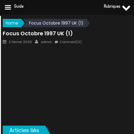
Guide
Rubriques
Skip
Home
Focus Octobre 1997 UK (1)
to
Focus Octobre 1997 UK (1)
content
Posted
Author
2 février 2026
admin
Comment(0)
on
Articles liés