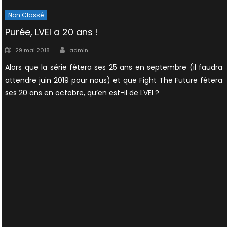
Non Classé
Purée, LVEI a 20 ans !
Author
Posted
29 mai 2018
admin
on
Alors que la série fêtera ses 25 ans en septembre (il faudra
attendre juin 2019 pour nous) et que Fight The Future fêtera
ses 20 ans en octobre, qu’en est-il de LVEI ?