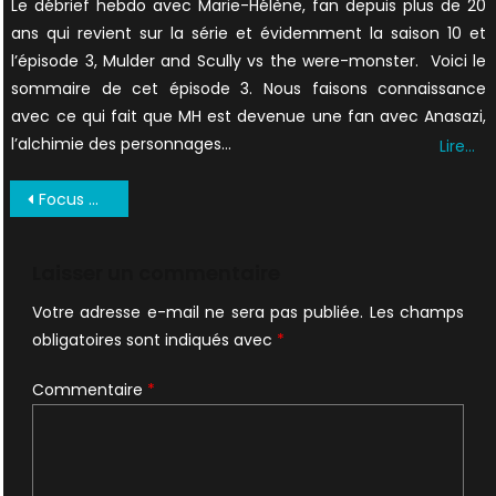
Le débrief hebdo avec Marie-Hélène, fan depuis plus de 20
ans qui revient sur la série et évidemment la saison 10 et
l’épisode 3, Mulder and Scully vs the were-monster. Voici le
sommaire de cet épisode 3. Nous faisons connaissance
avec ce qui fait que MH est devenue une fan avec Anasazi,
l’alchimie des personnages…
Lire…
Navigation
Focus Octobre 1997 UK (1)
de
l’article
Laisser un commentaire
Votre adresse e-mail ne sera pas publiée.
Les champs
obligatoires sont indiqués avec
*
Commentaire
*