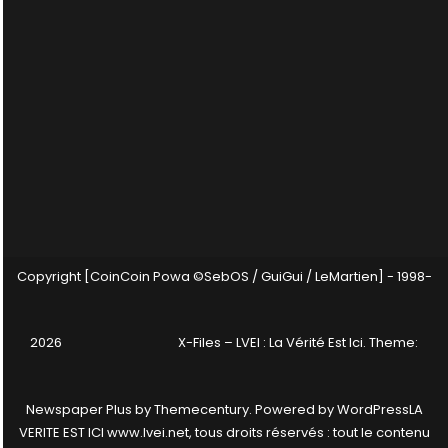
Copyright [CoinCoin Powa ©SebOS / GuiGui / LeMartien] - 1998-
2026
X-Files – LVEI : La Vérité Est Ici
. Theme:
Newspaper Plus by
Themecentury
. Powered by
WordPress
LA
VERITE EST ICI www.lvei.net, tous droits réservés : tout le contenu