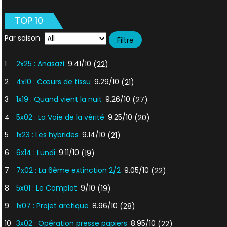
TOP 10
Par saison
1
2x25 : Anasazi
9.41/10
(22)
2
4x10 : Cœurs de tissu
9.29/10
(21)
3
1x19 : Quand vient la nuit
9.26/10
(27)
4
5x02 : La Voie de la vérité
9.25/10
(20)
5
1x23 : Les hybrides
9.14/10
(21)
6
6x14 : Lundi
9.11/10
(19)
7
7x02 : La 6ème extinction 2/2
9.05/10
(22)
8
5x01 : Le Complot
9/10
(19)
9
1x07 : Projet arctique
8.96/10
(28)
10
3x02 : Opération presse papiers
8.95/10
(22)