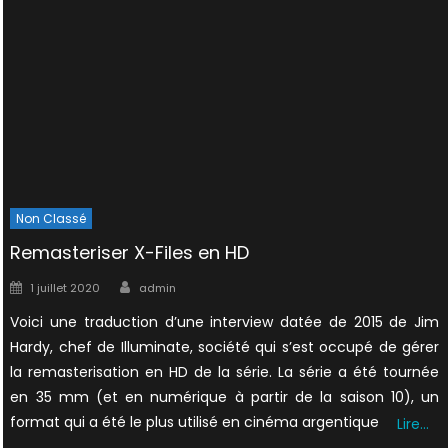
Non Classé
Remasteriser X-Files en HD
Author
Posted
1 juillet 2020
admin
on
Voici une traduction d’une interview datée de 2015 de Jim
Hardy, chef de Illuminate, société qui s’est occupé de gérer
la remasterisation en HD de la série. La série a été tournée
en 35 mm (et en numérique à partir de la saison 10), un
format qui a été le plus utilisé en cinéma argentique
Lire…