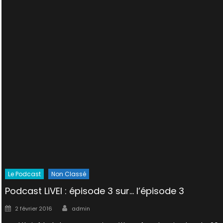
Le Podcast
Non Classé
Podcast LiVEI : épisode 3 sur… l’épisode 3
Author
Posted
2 février 2016
admin
on