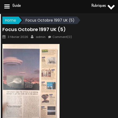
Guide
Rubriques
Skip
Home
Focus Octobre 1997 UK (5)
to
Focus Octobre 1997 UK (5)
content
Posted
Author
3 février 2026
admin
Comment(0)
on