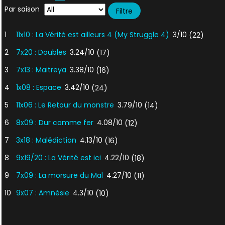
Par saison
1
11x10 : La Vérité est ailleurs 4 (My Struggle 4)
3/10
(22)
2
7x20 : Doubles
3.24/10
(17)
3
7x13 : Maitreya
3.38/10
(16)
4
1x08 : Espace
3.42/10
(24)
5
11x06 : Le Retour du monstre
3.79/10
(14)
6
8x09 : Dur comme fer
4.08/10
(12)
7
3x18 : Malédiction
4.13/10
(16)
8
9x19/20 : La Vérité est ici
4.22/10
(18)
9
7x09 : La morsure du Mal
4.27/10
(11)
10
9x07 : Amnésie
4.3/10
(10)