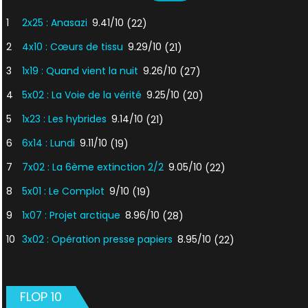
1
2x25 : Anasazi
9.41/10
(22)
2
4x10 : Cœurs de tissu
9.29/10
(21)
3
1x19 : Quand vient la nuit
9.26/10
(27)
4
5x02 : La Voie de la vérité
9.25/10
(20)
5
1x23 : Les hybrides
9.14/10
(21)
6
6x14 : Lundi
9.11/10
(19)
7
7x02 : La 6ème extinction 2/2
9.05/10
(22)
8
5x01 : Le Complot
9/10
(19)
9
1x07 : Projet arctique
8.96/10
(28)
10
3x02 : Opération presse papiers
8.95/10
(22)
FLOP 10