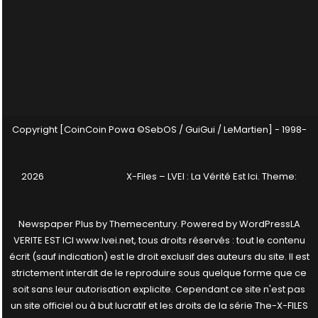
Copyright [CoinCoin Powa ©SebOS / GuiGui / LeMartien] - 1998-
2026
X-Files – LVEI : La Vérité Est Ici
. Theme:
Newspaper Plus by
Themecentury
. Powered by
WordPress
LA
VERITE EST ICI www.lvei.net, tous droits réservés : tout le contenu
écrit (sauf indication) est le droit exclusif des auteurs du site. Il est
strictement interdit de le reproduire sous quelque forme que ce
soit sans leur autorisation explicite. Cependant ce site n'est pas
un site officiel ou à but lucratif et les droits de la série The-X-FILES