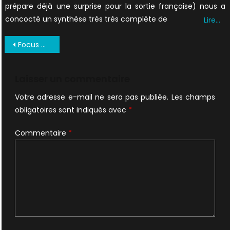
prépare déjà une surprise pour la sortie française) nous a
concocté un synthèse très très complète de
Lire…
Navigation
Focus Octobre 1997 UK (5)
de
l’article
Laisser un commentaire
Votre adresse e-mail ne sera pas publiée.
Les champs
obligatoires sont indiqués avec
*
Commentaire
*