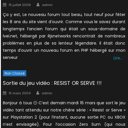
Author
Posted
15 juillet 2006
admin
on
Ça y est, Le nouveau forum tout beau, tout neuf pour fêter
les 8 ans du site vient d’ouvrir. Comme vous le savez durant
longtemps l’ancien forum qui était un sous-domaine de
lvei.net, hébergé par Rjsnetworks rencontrait de nombreux
problèmes en plus de sa lenteur légendaire. Il était donc
temps d’ouvrir un nouveau forum en PHP hébergé sur mon
serveur
Lire…
Non Classé
Sortie du jeu vidéo : RESIST OR SERVE !!!
Author
Posted
15 mars 2004
admin
on
Bonjour à tous 🙂 C’est demain mardi 16 mars que sort le jeu
vidéo tant attendu sur notre chère série : « Resist or Serve »
sur Playstation 2 (pour l’instant, aucune sortie PC ou XBOX
n’est envisagée). Pour l’occasion Zero Sum (qui nous