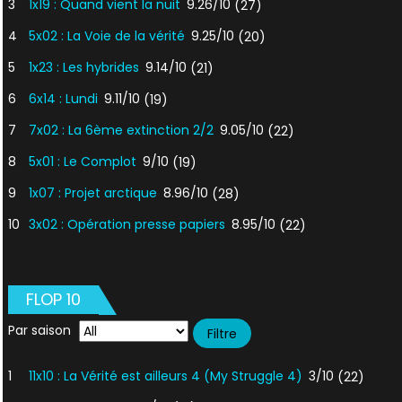
3
1x19 : Quand vient la nuit
9.26/10
(27)
4
5x02 : La Voie de la vérité
9.25/10
(20)
5
1x23 : Les hybrides
9.14/10
(21)
6
6x14 : Lundi
9.11/10
(19)
7
7x02 : La 6ème extinction 2/2
9.05/10
(22)
8
5x01 : Le Complot
9/10
(19)
9
1x07 : Projet arctique
8.96/10
(28)
10
3x02 : Opération presse papiers
8.95/10
(22)
FLOP 10
Par saison
1
11x10 : La Vérité est ailleurs 4 (My Struggle 4)
3/10
(22)