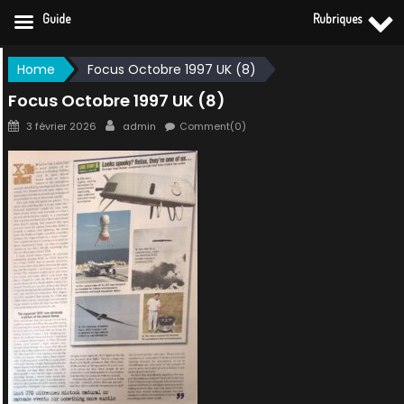
Guide
Rubriques
Skip
Home
Focus Octobre 1997 UK (8)
to
Focus Octobre 1997 UK (8)
content
Posted
Author
3 février 2026
admin
Comment(0)
on