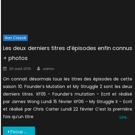
Non Classé
Les deux derniers titres d’épisodes enfin connus
+ photos
Author
Posted
20 août 2015
admin
on
On connait désormais tous les titres des épisodes de cette
saison 10. Founder’s Mutation et My Struggle 2 sont les deux
derniers titres. XF05 – Founder’s mutation – Ecrit et réalisé
par James Wong Lundi 15 février XF06 – My Struggle II – Ecrit
et réalisé par Chris Carter Lundi 22 février C’est la première
fois qu’un titre
Lire…
Navigation
Focus Octobre 1997 UK (8)