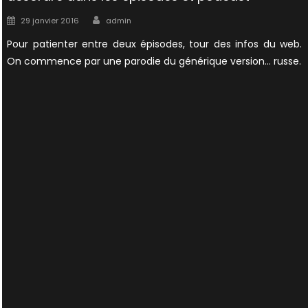
Author
Posted
29 janvier 2016
admin
on
Pour patienter entre deux épisodes, tour des infos du web.
On commence par une parodie du générique version… russe.