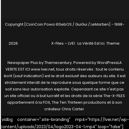
Copyright [CoinCoin Powa ©SebOS / GuiGui / LeMartien] - 1998-
2026
X-Files – LVEI : La Vérité Est Ici
. Theme:
Newspaper Plus by
Themecentury
. Powered by
WordPress
LA
VERITE EST ICI www.lvei.net, tous droits réservés : tout le contenu
écrit (sauf indication) est le droit exclusif des auteurs du site. Il est
strictement interdit de le reproduire sous quelque forme que ce
soit sans leur autorisation explicite. Cependant ce site n'est pas
un site officiel ou à but lucratif et les droits de la série The-X-FILES
appartiennent à la FOX, The Ten Thirteen productions et à son
créateur Chris Carter.
[vidbg container=".site-branding" mp4="https://lvei.net/wp-
content/uploads/2023/04/logo2023-04-1.mp4" loop="false"]