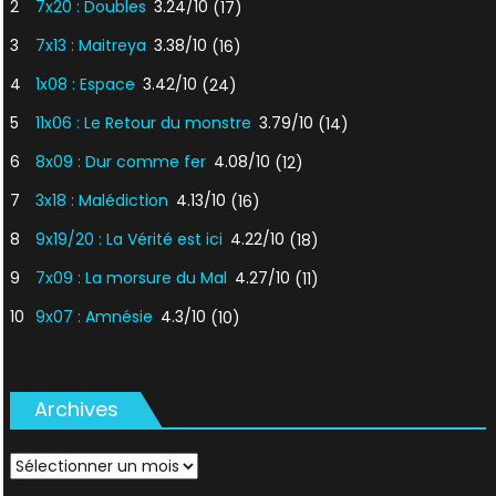
2
7x20 : Doubles
3.24/10
(17)
3
7x13 : Maitreya
3.38/10
(16)
4
1x08 : Espace
3.42/10
(24)
5
11x06 : Le Retour du monstre
3.79/10
(14)
6
8x09 : Dur comme fer
4.08/10
(12)
7
3x18 : Malédiction
4.13/10
(16)
8
9x19/20 : La Vérité est ici
4.22/10
(18)
9
7x09 : La morsure du Mal
4.27/10
(11)
10
9x07 : Amnésie
4.3/10
(10)
Archives
Archives