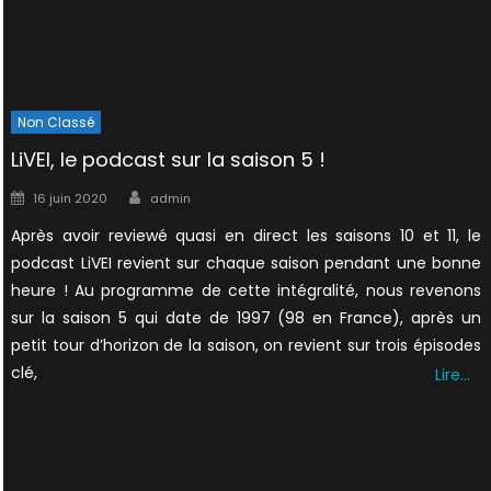
Non Classé
LiVEI, le podcast sur la saison 5 !
Author
Posted
16 juin 2020
admin
on
Après avoir reviewé quasi en direct les saisons 10 et 11, le
podcast LiVEI revient sur chaque saison pendant une bonne
heure ! Au programme de cette intégralité, nous revenons
sur la saison 5 qui date de 1997 (98 en France), après un
petit tour d’horizon de la saison, on revient sur trois épisodes
clé,
Lire…