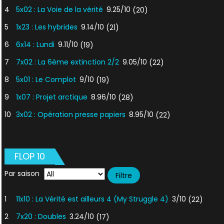
4
5x02 : La Voie de la vérité
9.25/10
(20)
5
1x23 : Les hybrides
9.14/10
(21)
6
6x14 : Lundi
9.11/10
(19)
7
7x02 : La 6ème extinction 2/2
9.05/10
(22)
8
5x01 : Le Complot
9/10
(19)
9
1x07 : Projet arctique
8.96/10
(28)
10
3x02 : Opération presse papiers
8.95/10
(22)
FLOP 10
Par saison
1
11x10 : La Vérité est ailleurs 4 (My Struggle 4)
3/10
(22)
2
7x20 : Doubles
3.24/10
(17)