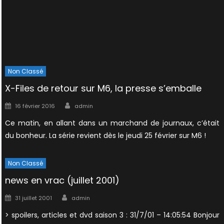
Non Classé
X-Files de retour sur M6, la presse s’emballe
Author
Posted
16 février 2016
admin
on
Ce matin, en allant dans un marchand de journaux, c’était
du bonheur. La série revient dès le jeudi 25 février sur M6 !
Non Classé
news en vrac (juillet 2001)
Author
Posted
31 juillet 2001
admin
on
> spoilers, articles et dvd saison 3 : 31/7/01 – 14:05:54 Bonjour