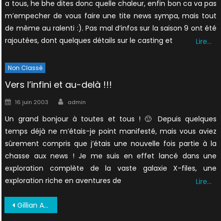
a tous, he bhe dites donc quelle chaleur, enfin bon ca va pas
m’empecher de vous faire une tite news sympa, mais tout
de même au ralenti :). Pas mal d’infos sur la saison 9 ont été
rajoutées, dont quelques détails sur le casting et
Lire…
Non Classé
Vers l’infini et au-delà !!!
Author
Posted
16 juin 2003
admin
on
Un grand bonjour à toutes et tous ! 🙂 Depuis quelques
temps déjà ne m’étais-je point manifesté, mais vous aviez
sûrement compris que j’étais une nouvelle fois partie à la
chasse aux news ! Je me suis en effet lancé dans une
exploration complète de la vaste galaxie X-files, une
exploration riche en aventures de
Lire…
Navigation
Gillian Anderson en a fini avec X-Files
de