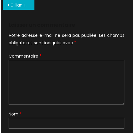
Navigation
Gillian invitée dans le podcast de David.
de
l’article
Laisser un commentaire
Votre adresse e-mail ne sera pas publiée.
Les champs
obligatoires sont indiqués avec
*
Commentaire
*
Nom
*