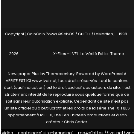
Copyright [CoinCoin Powa ©SebOS / GuiGui / LeMartien] - 1998-
2026
X-Files – LVEI : La Vérité Est Ici
. Theme:
Newspaper Plus by
Themecentury
. Powered by
WordPress
LA
VERITE EST ICI www.lvei.net, tous droits réservés : tout le contenu
écrit (sauf indication) est le droit exclusif des auteurs du site. Il est
strictement interdit de le reproduire sous quelque forme que ce
soit sans leur autorisation explicite. Cependant ce site n'est pas
un site officiel ou à but lucratif et les droits de la série The-X-FILES
appartiennent à la FOX, The Ten Thirteen productions et à son
créateur Chris Carter.
[vidbg container=".site-branding" mp4="https://lvei.net/wp-