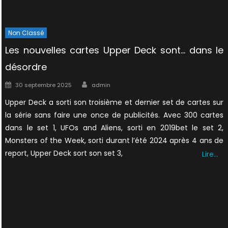
Non Classé
Les nouvelles cartes Upper Deck sont… dans le
désordre
Author
Posted
30 septembre 2025
admin
on
Upper Deck a sorti son troisième et dernier set de cartes sur
la série sans faire une once de publicités. Avec 300 cartes
dans le set 1, UFOs and Aliens, sorti en 2019bet le set 2,
Monsters of the Week, sorti durant l’été 2024 après 4 ans de
report, Upper Deck sort son set 3,
Lire…