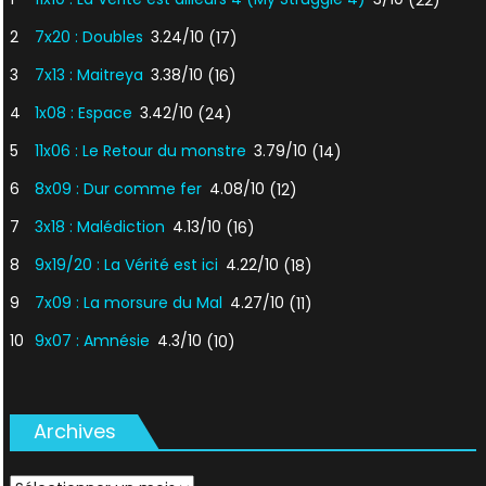
(22)
2
7x20 : Doubles
3.24/10
(17)
3
7x13 : Maitreya
3.38/10
(16)
4
1x08 : Espace
3.42/10
(24)
5
11x06 : Le Retour du monstre
3.79/10
(14)
6
8x09 : Dur comme fer
4.08/10
(12)
7
3x18 : Malédiction
4.13/10
(16)
8
9x19/20 : La Vérité est ici
4.22/10
(18)
9
7x09 : La morsure du Mal
4.27/10
(11)
10
9x07 : Amnésie
4.3/10
(10)
Archives
Archives