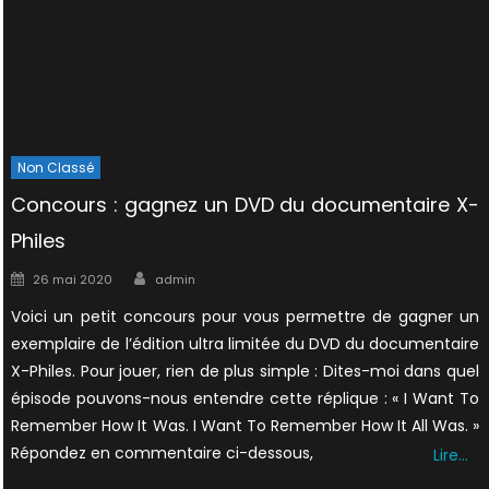
Non Classé
Concours : gagnez un DVD du documentaire X-
Philes
Author
Posted
26 mai 2020
admin
on
Voici un petit concours pour vous permettre de gagner un
exemplaire de l’édition ultra limitée du DVD du documentaire
X-Philes. Pour jouer, rien de plus simple : Dites-moi dans quel
épisode pouvons-nous entendre cette réplique : « I Want To
Remember How It Was. I Want To Remember How It All Was. »
Répondez en commentaire ci-dessous,
Lire…