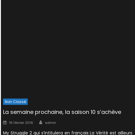
Non Classé
La semaine prochaine, la saison 10 s’achève
Author
Posted
16 février 2016
admin
on
My Struggle 2 qui s’intitulera en français La Vérité est ailleurs