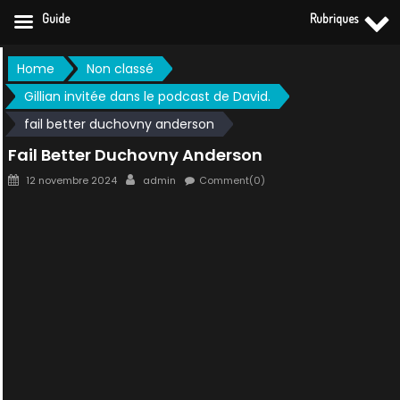
Guide
Rubriques
Skip
Home
Non classé
to
Gillian invitée dans le podcast de David.
content
fail better duchovny anderson
Fail Better Duchovny Anderson
Posted
Author
12 novembre 2024
admin
Comment(0)
on