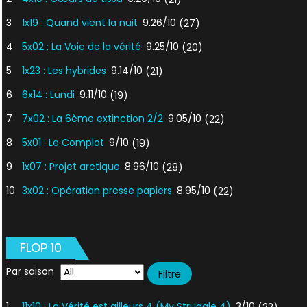
3
1x19 : Quand vient la nuit
9.26/10
(27)
4
5x02 : La Voie de la vérité
9.25/10
(20)
5
1x23 : Les hybrides
9.14/10
(21)
6
6x14 : Lundi
9.11/10
(19)
7
7x02 : La 6ème extinction 2/2
9.05/10
(22)
8
5x01 : Le Complot
9/10
(19)
9
1x07 : Projet arctique
8.96/10
(28)
10
3x02 : Opération presse papiers
8.95/10
(22)
FLOP 10
Par saison
1
11x10 : La Vérité est ailleurs 4 (My Struggle 4)
3/10