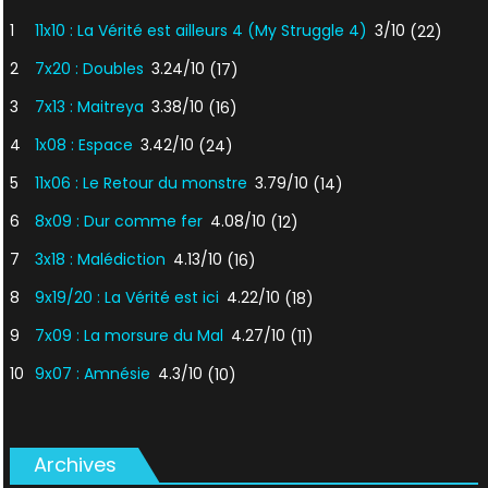
1
11x10 : La Vérité est ailleurs 4 (My Struggle 4)
3/10
(22)
2
7x20 : Doubles
3.24/10
(17)
3
7x13 : Maitreya
3.38/10
(16)
4
1x08 : Espace
3.42/10
(24)
5
11x06 : Le Retour du monstre
3.79/10
(14)
6
8x09 : Dur comme fer
4.08/10
(12)
7
3x18 : Malédiction
4.13/10
(16)
8
9x19/20 : La Vérité est ici
4.22/10
(18)
9
7x09 : La morsure du Mal
4.27/10
(11)
10
9x07 : Amnésie
4.3/10
(10)
Archives