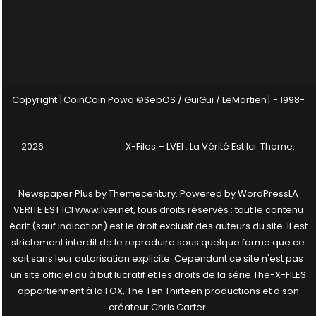
Copyright [CoinCoin Powa ©SebOS / GuiGui / LeMartien] - 1998-
2026
X-Files – LVEI : La Vérité Est Ici
. Theme:
Newspaper Plus by
Themecentury
. Powered by
WordPress
LA
VERITE EST ICI www.lvei.net, tous droits réservés : tout le contenu
écrit (sauf indication) est le droit exclusif des auteurs du site. Il est
strictement interdit de le reproduire sous quelque forme que ce
soit sans leur autorisation explicite. Cependant ce site n'est pas
un site officiel ou à but lucratif et les droits de la série The-X-FILES
appartiennent à la FOX, The Ten Thirteen productions et à son
créateur Chris Carter.