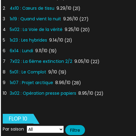
2
4x10 : Cœurs de tissu
9.29/10
(21)
3
1x19 : Quand vient la nuit
9.26/10
(27)
4
5x02 : La Voie de la vérité
9.25/10
(20)
5
1x23 : Les hybrides
9.14/10
(21)
6
6x14 : Lundi
9.11/10
(19)
7
7x02 : La 6ème extinction 2/2
9.05/10
(22)
8
5x01 : Le Complot
9/10
(19)
9
1x07 : Projet arctique
8.96/10
(28)
10
3x02 : Opération presse papiers
8.95/10
(22)
FLOP 10
Par saison