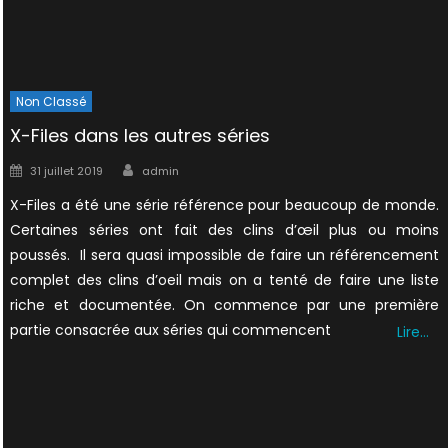
Non Classé
X-Files dans les autres séries
Author
Posted
31 juillet 2019
admin
on
X-Files a été une série référence pour beaucoup de monde.
Certaines séries ont fait des clins d’œil plus ou moins
poussés. Il sera quasi impossible de faire un référencement
complet des clins d’oeil mais on a tenté de faire une liste
riche et documentée. On commence par une première
partie consacrée aux séries qui commencent
Lire…