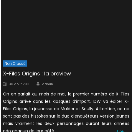
Non Classé
X-Files Origins : la preview
Author
Posted
30 août 2016
admin
on
On en parlait au mois de mai, le premier numéro de X-Files
Origins arrive dans les kiosques d’import. IDW va éditer X-
Files Origins, la jeunesse de Mulder et Scully. Attention, ce ne
sont pas des histoires sur le duo d’enquêteurs version jeunes
mais vraiment les deux personnages durant leurs années
ado chacun de leur côté.
Lire…