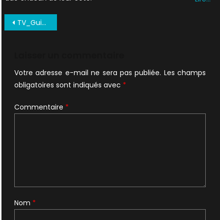
Navigation
TV_Guide_Great_X-Pectations_X-Files___January_18-31_2016_02
de
l’article
Laisser un commentaire
Votre adresse e-mail ne sera pas publiée.
Les champs
obligatoires sont indiqués avec
*
Commentaire
*
Nom
*