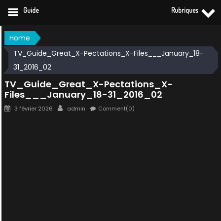
Guide
Rubriques
Skip
Home
to
TV_Guide_Great_X-Pectations_X-Files___January_18-
content
31_2016_02
TV_Guide_Great_X-Pectations_X-
Files___January_18-31_2016_02
Posted
Author
3 février 2026
admin
Comment(0)
on