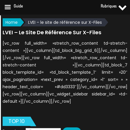
Guide
Rubriques
Skip
Home
LVEI – le site de référence sur X-Files
to
LVEI – Le Site De Référence Sur X-Files
content
[vc_row full_width= »stretch_row_content td-stretch-
content »][vc_column][td_block_big_grid_6][/vc_column]
[/vc_row][vc_row full_width= »stretch_row_content td-
stretch-content »][vc_column][td_block_7
block_template_id= »td_block_template_1″ limit= »20″
ajax_pagination= »next_prev » category_id= »1″ sort= » »
header_text_color= »#dd3333″][/vc_column][/vc_row]
[vc_row][vc_column][vc_widget_sidebar sidebar_id= »td-
default »][/vc_column][/vc_row]
TOP 10