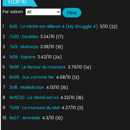
FLOP 10
Par saison
1
11x10 : La Vérité est ailleurs 4 (My Struggle 4)
3/10
(22)
2
7x20 : Doubles
3.24/10
(17)
3
7x13 : Maitreya
3.38/10
(16)
4
1x08 : Espace
3.42/10
(24)
5
11x06 : Le Retour du monstre
3.79/10
(14)
6
8x09 : Dur comme fer
4.08/10
(12)
7
3x18 : Malédiction
4.13/10
(16)
8
9x19/20 : La Vérité est ici
4.22/10
(18)
9
7x09 : La morsure du Mal
4.27/10
(11)
10
9x07 : Amnésie
4.3/10
(10)