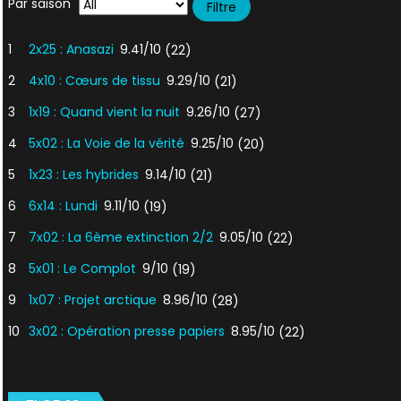
Par saison
1
2x25 : Anasazi
9.41/10
(22)
2
4x10 : Cœurs de tissu
9.29/10
(21)
3
1x19 : Quand vient la nuit
9.26/10
(27)
4
5x02 : La Voie de la vérité
9.25/10
(20)
5
1x23 : Les hybrides
9.14/10
(21)
6
6x14 : Lundi
9.11/10
(19)
7
7x02 : La 6ème extinction 2/2
9.05/10
(22)
8
5x01 : Le Complot
9/10
(19)
9
1x07 : Projet arctique
8.96/10
(28)
10
3x02 : Opération presse papiers
8.95/10
(22)