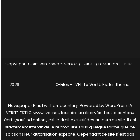
Copyright [CoinCoin Powa ©SebOS / GuiGui / LeMartien] - 1998-
2026
X-Files – LVEI : La Vérité Est Ici
. Theme:
Newspaper Plus by
Themecentury
. Powered by
WordPress
LA
VERITE EST ICI www.lvei.net, tous droits réservés : tout le contenu
écrit (sauf indication) est le droit exclusif des auteurs du site. Il est
strictement interdit de le reproduire sous quelque forme que ce
soit sans leur autorisation explicite. Cependant ce site n'est pas