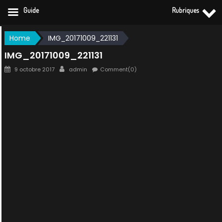
Guide
Rubriques
Skip
Home
IMG_20171009_221131
to
IMG_20171009_221131
content
Posted
Author
9 octobre 2017
admin
Comment(0)
on