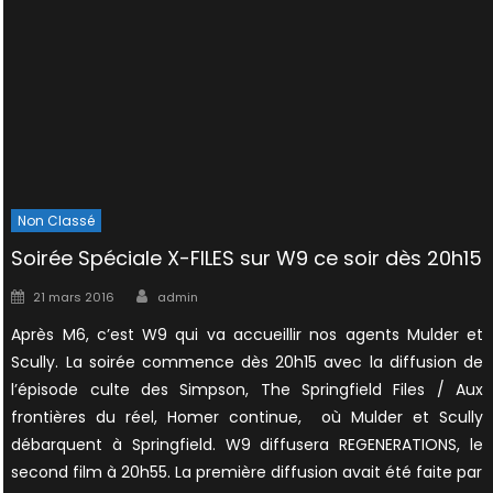
Non Classé
Soirée Spéciale X-FILES sur W9 ce soir dès 20h15
Author
Posted
21 mars 2016
admin
on
Après M6, c’est W9 qui va accueillir nos agents Mulder et
Scully. La soirée commence dès 20h15 avec la diffusion de
l’épisode culte des Simpson, The Springfield Files / Aux
frontières du réel, Homer continue, où Mulder et Scully
débarquent à Springfield. W9 diffusera REGENERATIONS, le
second film à 20h55. La première diffusion avait été faite par