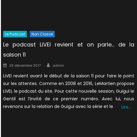
Le Podcast
Non Classé
Le podcast LiVEI revient et on parle… de la
saison 11
Author
Posted
29 décembre 2017
admin
on
LiVEI revient avant le début de la saison 11 pour faire le point
sur les attentes. Comme en 2008 et 2016, LeMartien propose
LiVEI, le podcast du site. Pour cette nouvelle session, Guigui le
Gentil est l’invité de ce premier numéro. Avec lui, nous
revenons sur la relation de Guigui avec la série et le
Lire…