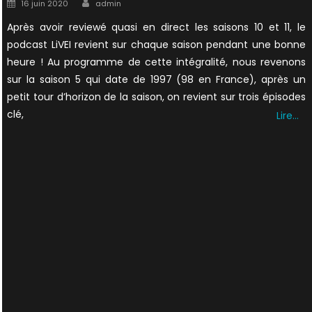
Author
Posted
16 juin 2020
admin
on
Après avoir reviewé quasi en direct les saisons 10 et 11, le
podcast LiVEI revient sur chaque saison pendant une bonne
heure ! Au programme de cette intégralité, nous revenons
sur la saison 5 qui date de 1997 (98 en France), après un
petit tour d’horizon de la saison, on revient sur trois épisodes
clé,
Lire…