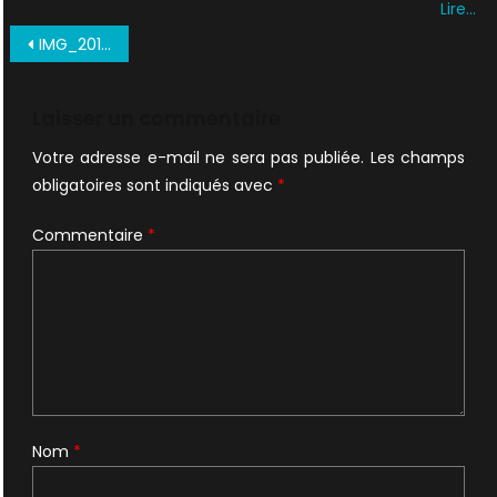
Lire…
Navigation
IMG_20171009_221131
de
l’article
Laisser un commentaire
Votre adresse e-mail ne sera pas publiée.
Les champs
obligatoires sont indiqués avec
*
Commentaire
*
Nom
*