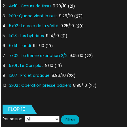
2
4x10 : Cœurs de tissu
9.29/10
(21)
3
1x19 : Quand vient la nuit
9.26/10
(27)
4
5x02 : La Voie de la vérité
9.25/10
(20)
5
1x23 : Les hybrides
9.14/10
(21)
6
6x14 : Lundi
9.11/10
(19)
7
7x02 : La 6ème extinction 2/2
9.05/10
(22)
8
5x01 : Le Complot
9/10
(19)
9
1x07 : Projet arctique
8.96/10
(28)
10
3x02 : Opération presse papiers
8.95/10
(22)
FLOP 10
Par saison