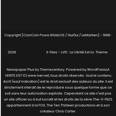
Copyright [CoinCoin Powa ©SebOS / GuiGui / LeMartien] - 1998-
2026
X-Files – LVEI : La Vérité Est Ici
. Theme:
Newspaper Plus by
Themecentury
. Powered by
WordPress
LA
VERITE EST ICI www.lvei.net, tous droits réservés : tout le contenu
écrit (sauf indication) est le droit exclusif des auteurs du site. Il est
strictement interdit de le reproduire sous quelque forme que ce
soit sans leur autorisation explicite. Cependant ce site n'est pas
un site officiel ou à but lucratif et les droits de la série The-X-FILES
appartiennent à la FOX, The Ten Thirteen productions et à son
créateur Chris Carter.