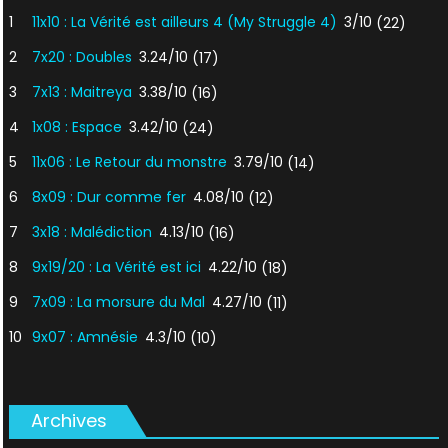
1
11x10 : La Vérité est ailleurs 4 (My Struggle 4)
3/10
(22)
2
7x20 : Doubles
3.24/10
(17)
3
7x13 : Maitreya
3.38/10
(16)
4
1x08 : Espace
3.42/10
(24)
5
11x06 : Le Retour du monstre
3.79/10
(14)
6
8x09 : Dur comme fer
4.08/10
(12)
7
3x18 : Malédiction
4.13/10
(16)
8
9x19/20 : La Vérité est ici
4.22/10
(18)
9
7x09 : La morsure du Mal
4.27/10
(11)
10
9x07 : Amnésie
4.3/10
(10)
Archives