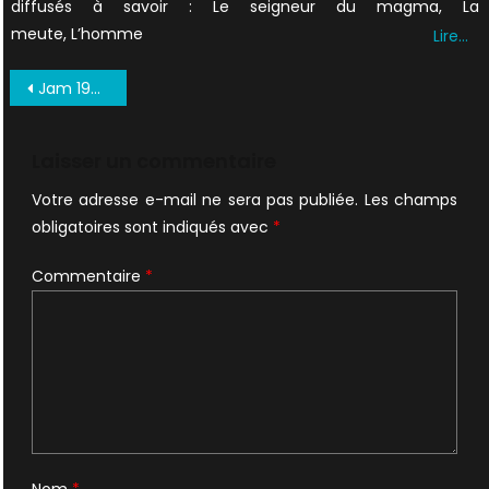
diffusés à savoir : Le seigneur du magma, La
meute, L’homme
Lire…
Navigation
Jam 1996 I
de
l’article
Laisser un commentaire
Votre adresse e-mail ne sera pas publiée.
Les champs
obligatoires sont indiqués avec
*
Commentaire
*