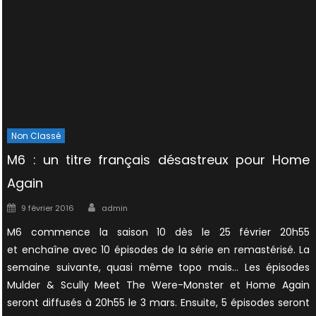
Non Classé
M6 : un titre français désastreux pour Home
Again
Author
Posted
9 février 2016
admin
on
M6 commence la saison 10 dès le 25 février 20h55
et enchaîne avec 10 épisodes de la série en remastérisé. La
semaine suivante, quasi même topo mais… Les épisodes
Mulder & Scully Meet The Were-Monster et Home Again
seront diffusés à 20h55 le 3 mars. Ensuite, 5 épisodes seront