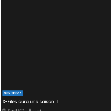
Non Classé
X-Files aura une saison 11
Author
Posted
21 avril 2017
admin