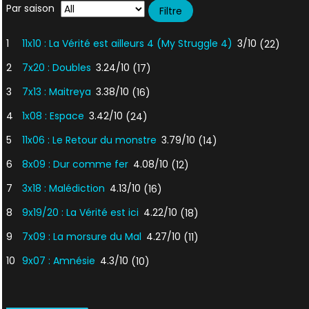
Par saison
1
11x10 : La Vérité est ailleurs 4 (My Struggle 4)
3/10
(22)
2
7x20 : Doubles
3.24/10
(17)
3
7x13 : Maitreya
3.38/10
(16)
4
1x08 : Espace
3.42/10
(24)
5
11x06 : Le Retour du monstre
3.79/10
(14)
6
8x09 : Dur comme fer
4.08/10
(12)
7
3x18 : Malédiction
4.13/10
(16)
8
9x19/20 : La Vérité est ici
4.22/10
(18)
9
7x09 : La morsure du Mal
4.27/10
(11)
10
9x07 : Amnésie
4.3/10
(10)