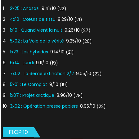
1
2x25 : Anasazi
9.41/10
(22)
2
4x10 : Cœurs de tissu
9.29/10
(21)
3
1x19 : Quand vient la nuit
9.26/10
(27)
4
5x02 : La Voie de la vérité
9.25/10
(20)
5
1x23 : Les hybrides
9.14/10
(21)
6
6x14 : Lundi
9.11/10
(19)
7
7x02 : La 6ème extinction 2/2
9.05/10
(22)
8
5x01 : Le Complot
9/10
(19)
9
1x07 : Projet arctique
8.96/10
(28)
10
3x02 : Opération presse papiers
8.95/10
(22)
FLOP 10