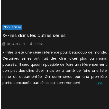
Non Classé
X-Files dans les autres séries
Author
Posted
31 juillet 2019
admin
on
X-Files a été une série référence pour beaucoup de monde.
Certaines séries ont fait des clins d’œil plus ou moins
poussés. Il sera quasi impossible de faire un référencement
complet des clins d’oeil mais on a tenté de faire une liste
riche et documentée. On commence par une première
partie consacrée aux séries qui commencent
Lire…