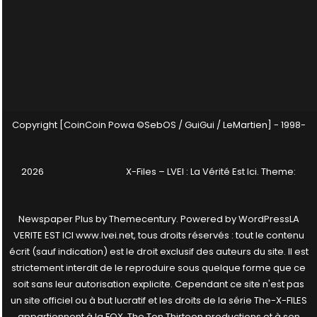
Copyright [CoinCoin Powa ©SebOS / GuiGui / LeMartien] - 1998-
2026
X-Files – LVEI : La Vérité Est Ici
. Theme:
Newspaper Plus by
Themecentury
. Powered by
WordPress
LA
VERITE EST ICI www.lvei.net, tous droits réservés : tout le contenu
écrit (sauf indication) est le droit exclusif des auteurs du site. Il est
strictement interdit de le reproduire sous quelque forme que ce
soit sans leur autorisation explicite. Cependant ce site n'est pas
un site officiel ou à but lucratif et les droits de la série The-X-FILES
appartiennent à la FOX, The Ten Thirteen productions et à son