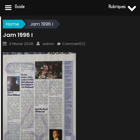
Guide
Rubriques
Skip
Home
Jam 1996 I
to
Jam 1996 I
content
Posted
Author
3 février 2026
admin
Comment(0)
on