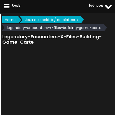
Guide
Rubriques
Skip
Home
Jeux de société / de plateaux
to
legendary-encounters-x-files-building-game-carte
content
Legendary-Encounters-X-Files-Building-
Game-Carte