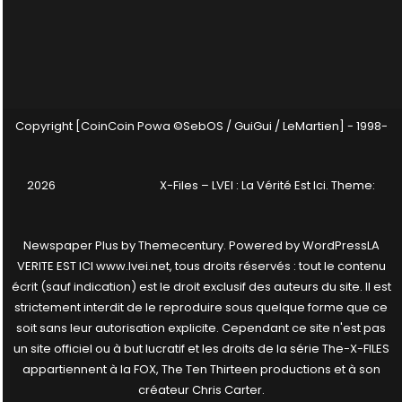
Copyright [CoinCoin Powa ©SebOS / GuiGui / LeMartien] - 1998-
2026
X-Files – LVEI : La Vérité Est Ici
. Theme:
Newspaper Plus by
Themecentury
. Powered by
WordPress
LA
VERITE EST ICI www.lvei.net, tous droits réservés : tout le contenu
écrit (sauf indication) est le droit exclusif des auteurs du site. Il est
strictement interdit de le reproduire sous quelque forme que ce
soit sans leur autorisation explicite. Cependant ce site n'est pas
un site officiel ou à but lucratif et les droits de la série The-X-FILES
appartiennent à la FOX, The Ten Thirteen productions et à son
créateur Chris Carter.