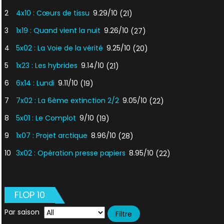
2
4x10 : Cœurs de tissu
9.29/10
(21)
3
1x19 : Quand vient la nuit
9.26/10
(27)
4
5x02 : La Voie de la vérité
9.25/10
(20)
5
1x23 : Les hybrides
9.14/10
(21)
6
6x14 : Lundi
9.11/10
(19)
7
7x02 : La 6ème extinction 2/2
9.05/10
(22)
8
5x01 : Le Complot
9/10
(19)
9
1x07 : Projet arctique
8.96/10
(28)
10
3x02 : Opération presse papiers
8.95/10
(22)
FLOP 10
Par saison