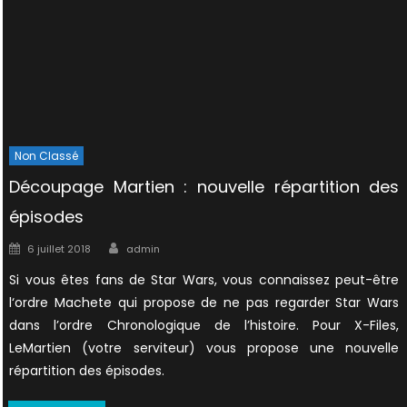
Non Classé
Découpage Martien : nouvelle répartition des
épisodes
Author
Posted
6 juillet 2018
admin
on
Si vous êtes fans de Star Wars, vous connaissez peut-être
l‘ordre Machete qui propose de ne pas regarder Star Wars
dans l’ordre Chronologique de l’histoire. Pour X-Files,
LeMartien (votre serviteur) vous propose une nouvelle
répartition des épisodes.