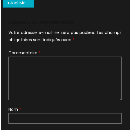
Navigation
Joel McHale rejoint la série
de
l’article
Laisser un commentaire
Votre adresse e-mail ne sera pas publiée.
Les champs
obligatoires sont indiqués avec
*
Commentaire
*
Nom
*