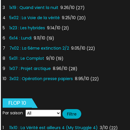
3
1x19 : Quand vient la nuit
9.26/10
(27)
4
5x02 : La Voie de la vérité
9.25/10
(20)
5
1x23 : Les hybrides
9.14/10
(21)
6
6x14 : Lundi
9.11/10
(19)
7
7x02 : La 6ème extinction 2/2
9.05/10
(22)
8
5x01 : Le Complot
9/10
(19)
9
1x07 : Projet arctique
8.96/10
(28)
10
3x02 : Opération presse papiers
8.95/10
(22)
FLOP 10
Par saison
1
11x10 : La Vérité est ailleurs 4 (My Struggle 4)
3/10
(22)