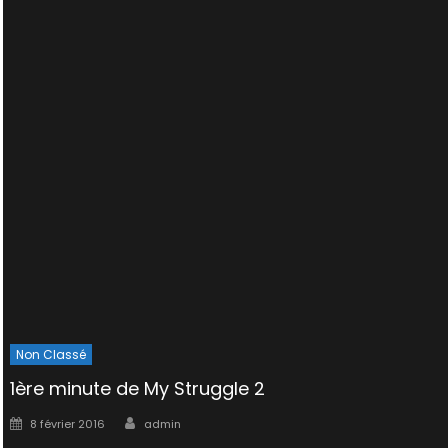
Non Classé
1ère minute de My Struggle 2
Author
Posted
8 février 2016
admin
on