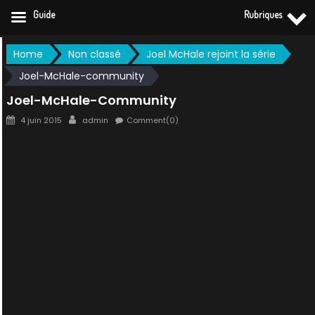
Guide
Rubriques
Skip
Home
Non classé
Joel McHale rejoint la série
to
Joel-McHale-community
content
Joel-McHale-Community
Posted
Author
4 juin 2015
admin
Comment(0)
on