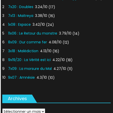
2
7x20 : Doubles
3.24/10
(17)
3
7x13 : Maitreya
3.38/10
(16)
4
1x08 : Espace
3.42/10
(24)
5
11x06 : Le Retour du monstre
3.79/10
(14)
6
8x09 : Dur comme fer
4.08/10
(12)
7
3x18 : Malédiction
4.13/10
(16)
8
9x19/20 : La Vérité est ici
4.22/10
(18)
9
7x09 : La morsure du Mal
4.27/10
(11)
10
9x07 : Amnésie
4.3/10
(10)
Archives
Archives