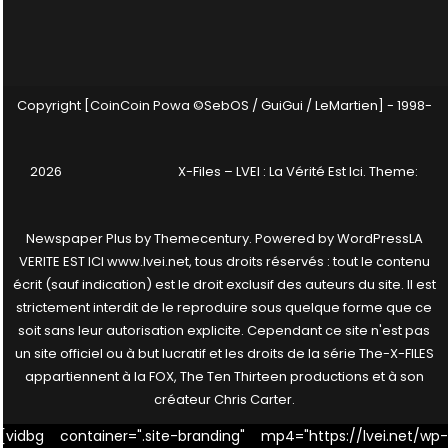
Copyright [CoinCoin Powa ©SebOS / GuiGui / LeMartien] - 1998-
2026
X-Files – LVEI : La Vérité Est Ici
. Theme:
Newspaper Plus by
Themecentury
. Powered by
WordPress
LA
VERITE EST ICI www.lvei.net, tous droits réservés : tout le contenu
écrit (sauf indication) est le droit exclusif des auteurs du site. Il est
strictement interdit de le reproduire sous quelque forme que ce
soit sans leur autorisation explicite. Cependant ce site n'est pas
un site officiel ou à but lucratif et les droits de la série The-X-FILES
appartiennent à la FOX, The Ten Thirteen productions et à son
créateur Chris Carter.
[vidbg container=".site-branding" mp4="https://lvei.net/wp-