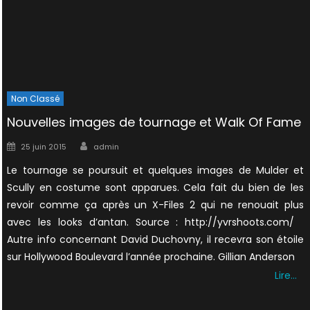
Non Classé
Nouvelles images de tournage et Walk Of Fame
Author
Posted
25 juin 2015
admin
on
Le tournage se poursuit et quelques images de Mulder et
Scully en costume sont apparues. Cela fait du bien de les
revoir comme ça après un X-Files 2 qui ne renouait plus
avec les looks d’antan. Source : http://yvrshoots.com/
Autre info concernant David Duchovny, il recevra son étoile
sur Hollywood Boulevard l’année prochaine. Gillian Anderson
Lire…