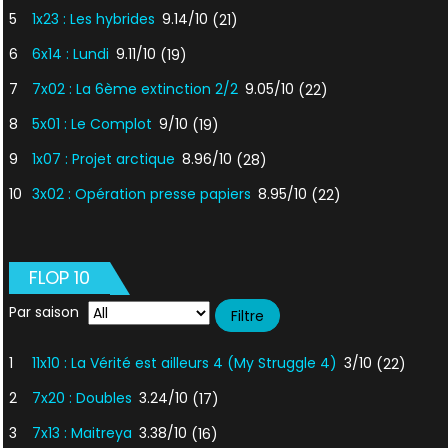
5
1x23 : Les hybrides
9.14/10
(21)
6
6x14 : Lundi
9.11/10
(19)
7
7x02 : La 6ème extinction 2/2
9.05/10
(22)
8
5x01 : Le Complot
9/10
(19)
9
1x07 : Projet arctique
8.96/10
(28)
10
3x02 : Opération presse papiers
8.95/10
(22)
FLOP 10
Par saison
1
11x10 : La Vérité est ailleurs 4 (My Struggle 4)
3/10
(22)
2
7x20 : Doubles
3.24/10
(17)
3
7x13 : Maitreya
3.38/10
(16)