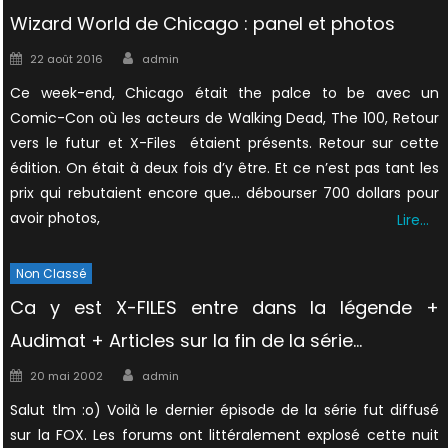
Wizard World de Chicago : panel et photos
Author
Posted
22 août 2016
admin
on
Ce week-end, Chicago était the palce to be avec un
Comic-Con où les acteurs de Walking Dead, The 100, Retour
vers le futur et X-Files étaient présents. Retour sur cette
édition. On était à deux fois d’y être. Et ce n’est pas tant les
prix qui rebutaient encore que… débourser 700 dollars pour
avoir photos,
Lire…
Non Classé
Ca y est X-FILES entre dans la légende +
Audimat + Articles sur la fin de la série…
Author
Posted
20 mai 2002
admin
on
Salut tlm :o) Voilà le dernier épisode de la série fut diffusé
sur la FOX. Les forums ont littéralement explosé cette nuit