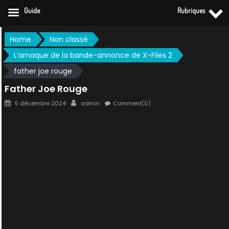
Guide
Rubriques
Skip
Home
Non classé
to
L’arnaque de la bande-annonce de X-Files 2
content
father joe rouge
Father Joe Rouge
Posted
Author
5 décembre 2024
admin
Comment(0)
on