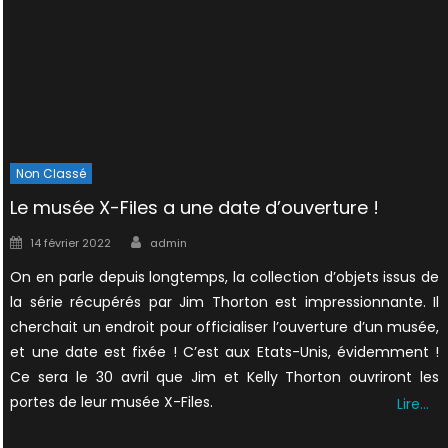
Non Classé
Le musée X-Files a une date d’ouverture !
Author
Posted
14 février 2022
admin
on
On en parle depuis longtemps, la collection d’objets issus de
la série récupérés par Jim Thorton est impressionnante. Il
cherchait un endroit pour officialiser l’ouverture d’un musée,
et une date est fixée ! C’est aux Etats-Unis, évidemment !
Ce sera le 30 avril que Jim et Kelly Thorton ouvriront les
portes de leur musée X-Files.
Lire…