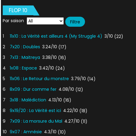
FLOP 10
Par saison
1
11x10 : La Vérité est ailleurs 4 (My Struggle 4)
3/10
(22)
2
7x20 : Doubles
3.24/10
(17)
3
7x13 : Maitreya
3.38/10
(16)
4
1x08 : Espace
3.42/10
(24)
5
11x06 : Le Retour du monstre
3.79/10
(14)
6
8x09 : Dur comme fer
4.08/10
(12)
7
3x18 : Malédiction
4.13/10
(16)
8
9x19/20 : La Vérité est ici
4.22/10
(18)
9
7x09 : La morsure du Mal
4.27/10
(11)
10
9x07 : Amnésie
4.3/10
(10)