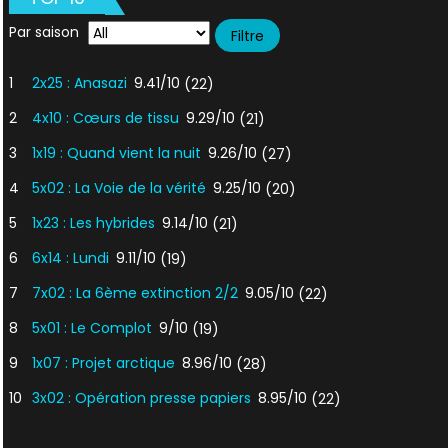
Par saison
1
2x25 : Anasazi
9.41/10
(22)
2
4x10 : Cœurs de tissu
9.29/10
(21)
3
1x19 : Quand vient la nuit
9.26/10
(27)
4
5x02 : La Voie de la vérité
9.25/10
(20)
5
1x23 : Les hybrides
9.14/10
(21)
6
6x14 : Lundi
9.11/10
(19)
7
7x02 : La 6ème extinction 2/2
9.05/10
(22)
8
5x01 : Le Complot
9/10
(19)
9
1x07 : Projet arctique
8.96/10
(28)
10
3x02 : Opération presse papiers
8.95/10
(22)