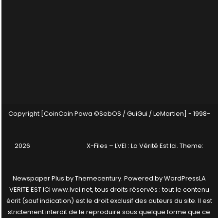
Copyright [CoinCoin Powa ©SebOS / GuiGui / LeMartien] - 1998-
2026
X-Files – LVEI : La Vérité Est Ici
. Theme:
Newspaper Plus by
Themecentury
. Powered by
WordPress
LA
VERITE EST ICI www.lvei.net, tous droits réservés : tout le contenu
écrit (sauf indication) est le droit exclusif des auteurs du site. Il est
strictement interdit de le reproduire sous quelque forme que ce