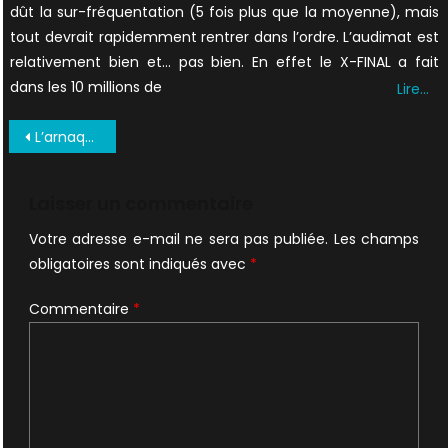
dût la sur-fréquentation (5 fois plus que la moyenne), mais
tout devrait rapidemment rentrer dans l’ordre. L’audimat est
relativement bien et… pas bien. En effet le X-FINAL a fait
dans les 10 millions de
Lire…
Navigation
L’arnaque de la bande-annonce de X-Files 2
de
l’article
Laisser un commentaire
Votre adresse e-mail ne sera pas publiée.
Les champs
obligatoires sont indiqués avec
*
Commentaire
*