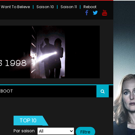
I Want To Believe
Saison 10
Saison 11
Reboot
EBOOT
TOP 10
Par saison