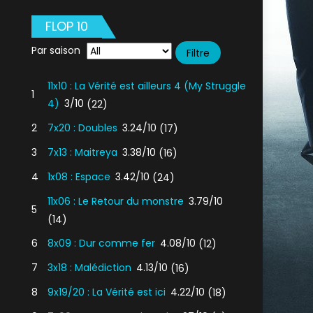
FLOP 10
Par saison
11x10 : La Vérité est ailleurs 4 (My Struggle
1
4)
3/10
(22)
2
7x20 : Doubles
3.24/10
(17)
3
7x13 : Maitreya
3.38/10
(16)
4
1x08 : Espace
3.42/10
(24)
11x06 : Le Retour du monstre
3.79/10
5
(14)
6
8x09 : Dur comme fer
4.08/10
(12)
7
3x18 : Malédiction
4.13/10
(16)
8
9x19/20 : La Vérité est ici
4.22/10
(18)