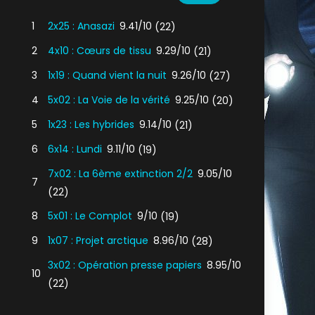
1
2x25 : Anasazi
9.41/10
(22)
2
4x10 : Cœurs de tissu
9.29/10
(21)
3
1x19 : Quand vient la nuit
9.26/10
(27)
4
5x02 : La Voie de la vérité
9.25/10
(20)
5
1x23 : Les hybrides
9.14/10
(21)
6
6x14 : Lundi
9.11/10
(19)
7x02 : La 6ème extinction 2/2
9.05/10
7
(22)
8
5x01 : Le Complot
9/10
(19)
9
1x07 : Projet arctique
8.96/10
(28)
3x02 : Opération presse papiers
8.95/10
10
(22)