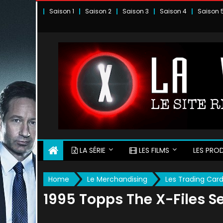
Skip
Saison 1
Saison 2
Saison 3
Saison 4
Saison 
to
content
LA SÉRIE
LES FILMS
LES PROD
Home
Le Merchandising
Les Trading Car
1995 Topps The X-Files 