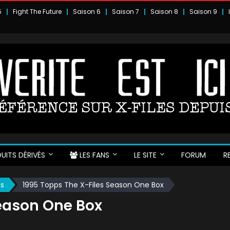
5
Fight The Future
Saison 6
Saison 7
Saison 8
Saison 9
UITS DÉRIVÉS
LES FANS
LE SITE
FORUM
R
ds
1995 Topps The X-Files Season One Box
Season One Box