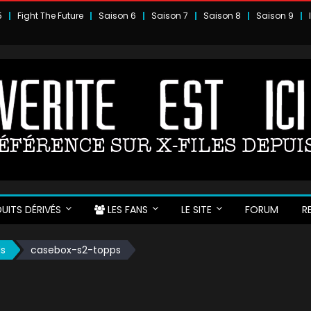
5
Fight The Future
Saison 6
Saison 7
Saison 8
Saison 9
UITS DÉRIVÉS
LES FANS
LE SITE
FORUM
R
ds
casebox-s2-topps