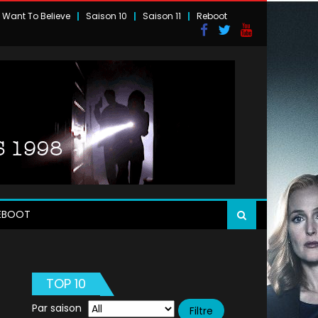
I Want To Believe
Saison 10
Saison 11
Reboot
EBOOT
TOP 10
Par saison