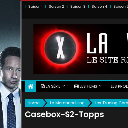
Skip
Saison 1
Saison 2
Saison 3
Saison 4
Saison 
to
content
LA SÉRIE
LES FILMS
LES PROD
Home
Le Merchandising
Les Trading Car
Casebox-S2-Topps