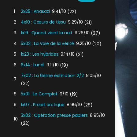
1
2x25 : Anasazi
9.41/10
(22)
2
4x10 : Cœurs de tissu
9.29/10
(21)
3
1x19 : Quand vient la nuit
9.26/10
(27)
4
5x02 : La Voie de la vérité
9.25/10
(20)
5
1x23 : Les hybrides
9.14/10
(21)
6
6x14 : Lundi
9.11/10
(19)
7x02 : La 6ème extinction 2/2
9.05/10
7
(22)
8
5x01 : Le Complot
9/10
(19)
9
1x07 : Projet arctique
8.96/10
(28)
3x02 : Opération presse papiers
8.95/10
10
(22)