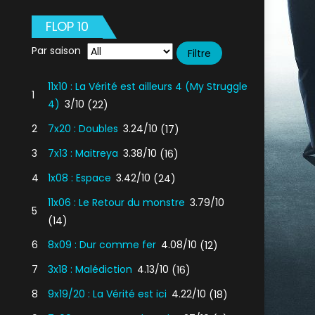
FLOP 10
Par saison
11x10 : La Vérité est ailleurs 4 (My Struggle
1
4)
3/10
(22)
2
7x20 : Doubles
3.24/10
(17)
3
7x13 : Maitreya
3.38/10
(16)
4
1x08 : Espace
3.42/10
(24)
11x06 : Le Retour du monstre
3.79/10
5
(14)
6
8x09 : Dur comme fer
4.08/10
(12)
7
3x18 : Malédiction
4.13/10
(16)
8
9x19/20 : La Vérité est ici
4.22/10
(18)