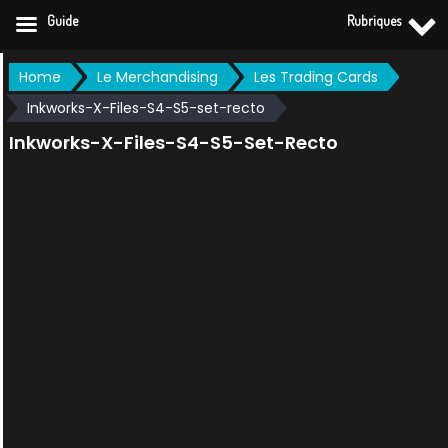
Guide
Rubriques
Skip
Home
Le Merchandising
Les Trading Cards
to
Inkworks-X-Files-S4-S5-set-recto
content
Inkworks-X-Files-S4-S5-Set-Recto