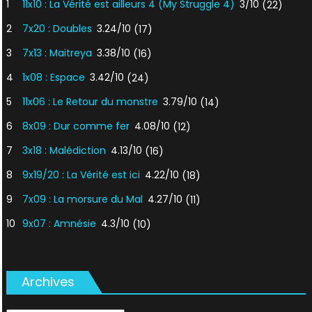
1
11x10 : La Vérité est ailleurs 4 (My Struggle 4)
3/10
(22)
2
7x20 : Doubles
3.24/10
(17)
3
7x13 : Maitreya
3.38/10
(16)
4
1x08 : Espace
3.42/10
(24)
5
11x06 : Le Retour du monstre
3.79/10
(14)
6
8x09 : Dur comme fer
4.08/10
(12)
7
3x18 : Malédiction
4.13/10
(16)
8
9x19/20 : La Vérité est ici
4.22/10
(18)
9
7x09 : La morsure du Mal
4.27/10
(11)
10
9x07 : Amnésie
4.3/10
(10)
Archives