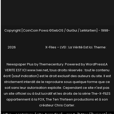
Copyright [CoinCoin Powa ©SebOS / GuiGui / LeMartien] - 1998-
2026
X-Files – LVEI : La Vérité Est Ici
. Theme:
Newspaper Plus by
Themecentury
. Powered by
WordPress
LA
VERITE EST ICI www.lvei.net, tous droits réservés : tout le contenu
écrit (sauf indication) est le droit exclusif des auteurs du site. Il est
strictement interdit de le reproduire sous quelque forme que ce
soit sans leur autorisation explicite. Cependant ce site n'est pas
un site officiel ou à but lucratif et les droits de la série The-X-FILES
appartiennent à la FOX, The Ten Thirteen productions et à son
créateur Chris Carter.