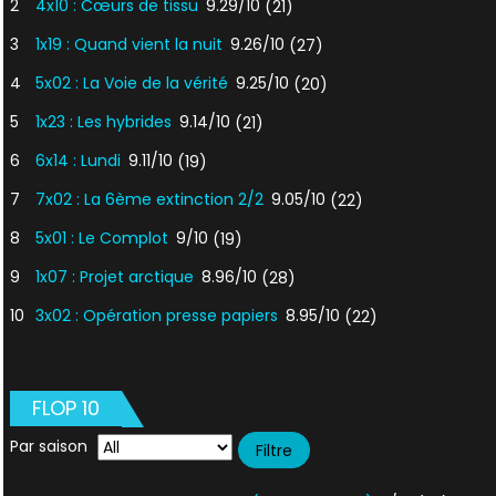
2
4x10 : Cœurs de tissu
9.29/10
(21)
3
1x19 : Quand vient la nuit
9.26/10
(27)
4
5x02 : La Voie de la vérité
9.25/10
(20)
5
1x23 : Les hybrides
9.14/10
(21)
6
6x14 : Lundi
9.11/10
(19)
7
7x02 : La 6ème extinction 2/2
9.05/10
(22)
8
5x01 : Le Complot
9/10
(19)
9
1x07 : Projet arctique
8.96/10
(28)
10
3x02 : Opération presse papiers
8.95/10
(22)
FLOP 10
Par saison